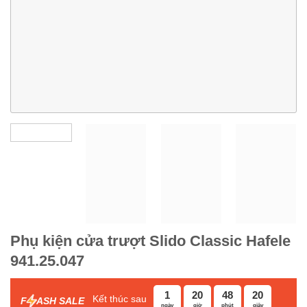
Phụ kiện cửa trượt Slido Classic Hafele
941.25.047
1
20
48
19
Kết thúc sau
F
ASH SALE
ngày
giờ
phút
giây