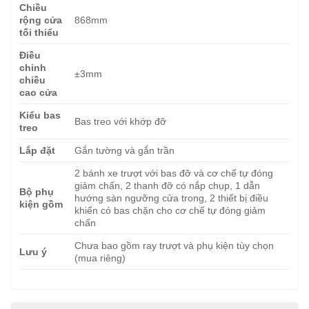
Chiều
rộng cửa
868mm
tối thiểu
Điều
chỉnh
±3mm
chiều
cao cửa
Kiểu bas
Bas treo với khớp đỡ
treo
Lắp đặt
Gắn tường và gắn trần
2 bánh xe trượt với bas đỡ và cơ chế tự đóng
giảm chấn, 2 thanh đỡ có nắp chụp, 1 dẫn
Bộ phụ
hướng sàn ngưỡng cửa trong, 2 thiết bị điều
kiện gồm
khiển có bas chặn cho cơ chế tự đóng giảm
chấn
Chưa bao gồm ray trượt và phụ kiện tùy chọn
Lưu ý
(mua riêng)