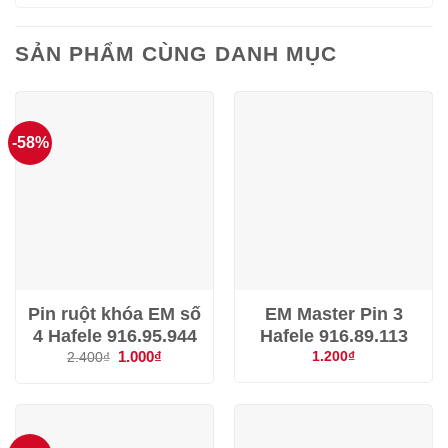
SẢN PHẨM CÙNG DANH MỤC
-58%
Pin ruột khóa EM số
EM Master Pin 3
4 Hafele 916.95.944
Hafele 916.89.113
Giá
1.000
₫
Giá
1.200
₫
2.400
₫
gốc
hiện
là:
tại
2.400₫.
là:
1.000₫.