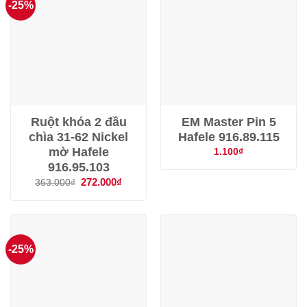
-25%
Ruột khóa 2 đầu
EM Master Pin 5
chìa 31-62 Nickel
Hafele 916.89.115
mờ Hafele
1.100
₫
916.95.103
Giá
272.000
₫
Giá
363.000
₫
gốc
hiện
là:
tại
363.000₫.
là:
272.000₫.
-25%