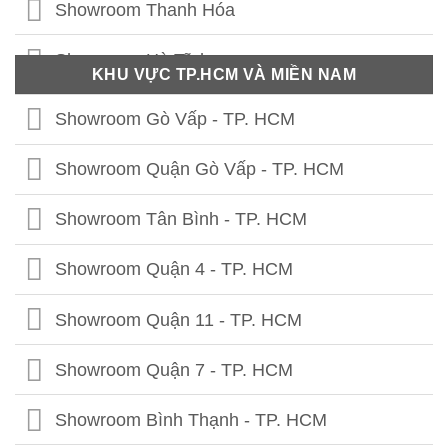
Showroom Vĩnh Phúc
Showroom Thanh Hóa
Showroom Thái Nguyên
Showroom Hà Tĩnh
KHU VỰC TP.HCM VÀ MIỀN NAM
Showroom Phú Thọ
Showroom Quảng Bình
Showroom Gò Vấp - TP. HCM
Showroom Tuyên Quang
Showroom Quảng Trị
Showroom Quận Gò Vấp - TP. HCM
Showroom Hà Giang
Showroom Thừa Thiên Huế
Showroom Tân Bình - TP. HCM
Showroom Cao Bằng
Showroom Quảng Nam
Showroom Quận 4 - TP. HCM
Showroom Lạng Sơn
Showroom Quảng Ngãi
Showroom Quận 11 - TP. HCM
Showroom Bắc Kạn
Showroom Bình Định
Showroom Quận 7 - TP. HCM
Showroom Bắc Giang
Showroom Phú Yên
Showroom Bình Thạnh - TP. HCM