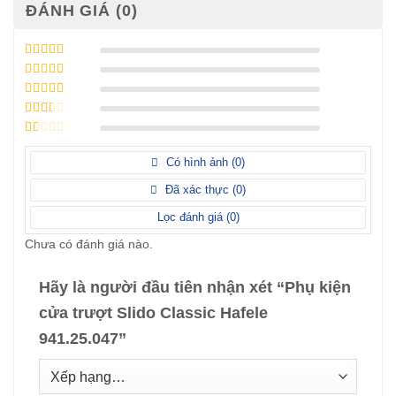
ĐÁNH GIÁ (0)
Được xếp
hạng
5
5 sao
Được xếp
hạng
4
5
Được
sao
xếp
Được
hạng
3
xếp
5 sao
Được
hạng
xếp
Có hình ảnh (
0
)
2
5
hạng
sao
1
Đã xác thực (
0
)
5
sao
Lọc đánh giá (
0
)
Chưa có đánh giá nào.
Hãy là người đầu tiên nhận xét “Phụ kiện
cửa trượt Slido Classic Hafele
941.25.047”