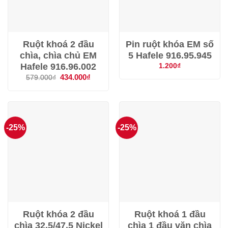
Ruột khoá 2 đầu
Pin ruột khóa EM số
chìa, chìa chủ EM
5 Hafele 916.95.945
Hafele 916.96.002
1.200
₫
Giá
434.000
₫
Giá
579.000
₫
gốc
hiện
là:
tại
579.000₫.
là:
434.000₫.
-25%
-25%
Ruột khóa 2 đầu
Ruột khoá 1 đầu
chìa 32.5/47.5 Nickel
chìa 1 đầu vặn chìa