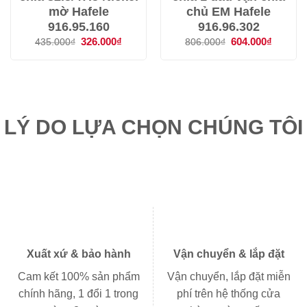
mờ Hafele
chủ EM Hafele
916.95.160
916.96.302
Giá
326.000
₫
Giá
Giá
604.000
₫
Giá
435.000
₫
806.000
₫
gốc
hiện
gốc
hiện
là:
tại
là:
tại
435.000₫.
là:
806.000₫.
là:
326.000₫.
604.000
LÝ DO LỰA CHỌN CHÚNG TÔI
Xuất xứ & bảo hành
Vận chuyển & lắp đặt
Cam kết 100% sản phẩm
Vận chuyển, lắp đặt miễn
chính hãng, 1 đổi 1 trong
phí trên hệ thống cửa