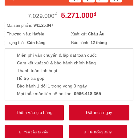
Giá
Giá
5.271.000
₫
₫
7.029.000
gốc
hiện
Mã sản phẩm:
941.25.047
là:
tại
7.029.000₫.
là:
Thương hiệu:
Hafele
Xuất xứ:
Châu Âu
5.271.000₫.
Trạng thái:
Còn hàng
Bảo hành:
12 tháng
Miễn phí vận chuyển & lắp đặt toàn quốc
Cam kết xuất xứ & bảo hành chính hãng
Thanh toán linh hoạt
Hỗ trợ trả góp
Bảo hành 1 đổi 1 trong vòng 3 ngày
Mọi thắc mắc liên hệ hotline:
0966.418.365
Thêm vào giỏ hàng
Đặt mua ngay
Yêu cầu tư vấn
Hệ thống đại lý