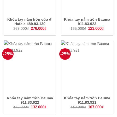
Khóa tay nắm tròn cửa đi
Khóa tay nắm tròn Bauma
Hafele 489.93.130
911.83.923
Giá
276.000
₫
Giá
Giá
123.000
₫
Giá
369.000
₫
165.000
₫
gốc
hiện
gốc
hiện
là:
tại
là:
tại
369.000₫.
là:
165.000₫.
là:
276.000₫.
123.000
-25%
-25%
Khóa tay nắm tròn Bauma
Khóa tay nắm tròn Bauma
911.83.922
911.83.921
Giá
132.000
₫
Giá
Giá
107.000
₫
Giá
176.000
₫
143.000
₫
gốc
hiện
gốc
hiện
là:
tại
là:
tại
176.000₫.
là:
143.000₫.
là: