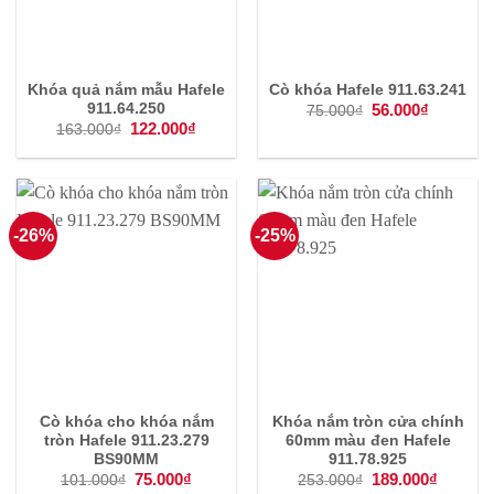
Khóa quả nắm mẫu Hafele
Cò khóa Hafele 911.63.241
Giá
56.000
₫
Giá
911.64.250
75.000
₫
gốc
hiện
Giá
122.000
₫
Giá
163.000
₫
là:
tại
gốc
hiện
75.000₫.
là:
là:
tại
56.000₫.
163.000₫.
là:
122.000₫.
-26%
-25%
Cò khóa cho khóa nắm
Khóa nắm tròn cửa chính
tròn Hafele 911.23.279
60mm màu đen Hafele
BS90MM
911.78.925
Giá
75.000
₫
Giá
Giá
189.000
₫
Giá
101.000
₫
253.000
₫
gốc
hiện
gốc
hiện