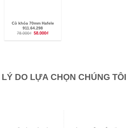
Cò khóa 70mm Hafele
911.64.298
Giá
58.000
₫
Giá
78.000
₫
gốc
hiện
là:
tại
78.000₫.
là:
58.000₫.
LÝ DO LỰA CHỌN CHÚNG TÔI