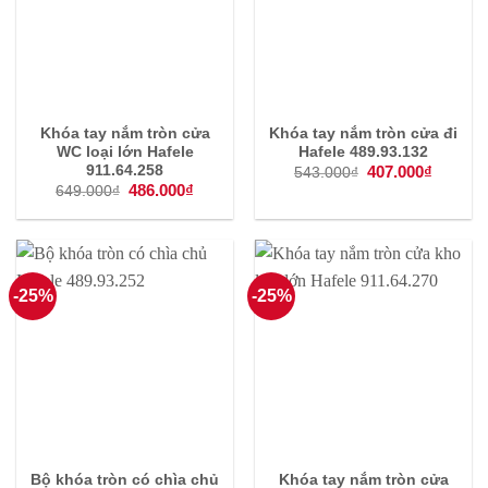
Khóa tay nắm tròn cửa
Khóa tay nắm tròn cửa đi
WC loại lớn Hafele
Hafele 489.93.132
Giá
407.000
₫
Giá
911.64.258
543.000
₫
gốc
hiện
Giá
486.000
₫
Giá
649.000
₫
là:
tại
gốc
hiện
543.000₫.
là:
là:
tại
407.000
649.000₫.
là:
486.000₫.
-25%
-25%
Bộ khóa tròn có chìa chủ
Khóa tay nắm tròn cửa