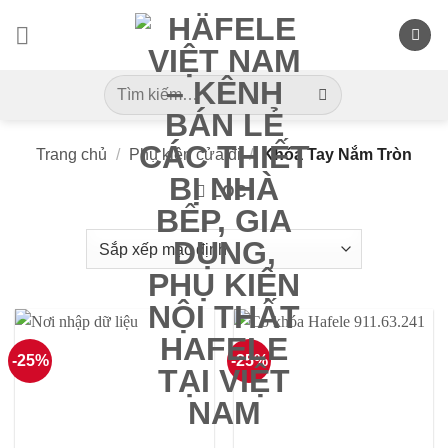
Skip
to
content
Tìm
kiếm:
Trang chủ
/
Phụ kiện cửa đi
/
Khóa Tay Nắm Tròn
LỌC
-25%
-25%