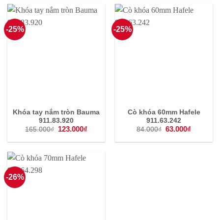
132.000₫.
107.000
-25%
-25%
Khóa tay nắm tròn Bauma
Cò khóa 60mm Hafele
911.83.920
911.63.242
Giá
123.000
₫
Giá
Giá
63.000
₫
Giá
165.000
₫
84.000
₫
gốc
hiện
gốc
hiện
là:
tại
là:
tại
165.000₫.
là:
84.000₫.
là:
123.000₫.
63.000₫.
-26%