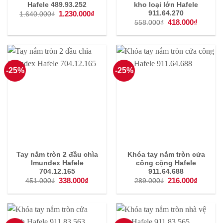
Hafele 489.93.252
kho loại lớn Hafele
Giá
1.230.000
₫
Giá
911.64.270
1.640.000
₫
gốc
hiện
Giá
418.000
₫
Giá
558.000
₫
là:
tại
gốc
hiện
1.640.000₫.
là:
là:
tại
1.230.000₫.
558.000₫.
là:
418.000
-25%
-25%
Tay nắm tròn 2 đầu chìa
Khóa tay nắm tròn cửa
Imundex Hafele
công cộng Hafele
704.12.165
911.64.688
Giá
338.000
₫
Giá
Giá
216.000
₫
Giá
451.000
₫
289.000
₫
gốc
hiện
gốc
hiện
là:
tại
là:
tại
451.000₫.
là:
289.000₫.
là:
338.000₫.
216.000