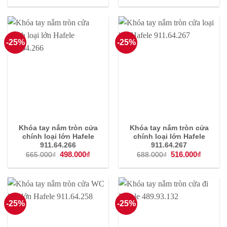
là:
tại
là:
tại
101.000₫.
là:
253.000₫.
là:
75.000₫.
189.000
-25%
-25%
Khóa tay nắm tròn cửa
Khóa tay nắm tròn cửa
chính loại lớn Hafele
chính loại lớn Hafele
911.64.266
911.64.267
Giá
498.000
₫
Giá
Giá
516.000
₫
Giá
665.000
₫
688.000
₫
gốc
hiện
gốc
hiện
là:
tại
là:
tại
665.000₫.
là:
688.000₫.
là:
498.000₫.
516.000
-25%
-25%