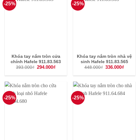
-25%
-25%
Khóa tay nắm tròn cửa
Khóa tay nắm tròn nhà vệ
chính Hafele 911.83.563
sinh Hafele 911.83.565
Giá
294.000
₫
Giá
Giá
336.000
₫
Giá
393.000
₫
448.000
₫
gốc
hiện
gốc
hiện
là:
tại
là:
tại
393.000₫.
là:
448.000₫.
là:
294.000₫.
336.000
-25%
-25%