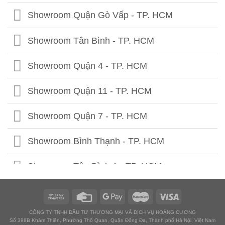
Showroom Tuyên Quang
Showroom Quảng Trị
Showroom Quận Gò Vấp - TP. HCM
Showroom Hà Giang
Showroom Thừa Thiên Huế
Showroom Tân Bình - TP. HCM
Showroom Cao Bằng
Showroom Quảng Nam
Showroom Quận 4 - TP. HCM
Showroom Lạng Sơn
Showroom Quảng Ngãi
Showroom Quận 11 - TP. HCM
Showroom Bắc Kạn
Showroom Bình Định
Showroom Quận 7 - TP. HCM
Showroom Bắc Giang
Showroom Phú Yên
Showroom Bình Thạnh - TP. HCM
Showroom Lào Cai
Showroom Ninh Thuận
Showroom Tân Bình 1 - TP. HCM
Showroom Lai Châu
Showroom Bình Thuận
Showroom Tân Bình 2 - TP. HCM
Showroom Yên Bái
Showroom Kon Tum
CÔNG TY TNHH ĐẦU TƯ THƯƠNG MẠI VÀ DỊCH VỤ HOÀNG CƯƠNG
Showroom Thuận An - Bình Dương
Số 398B Khâm Thiên, Phường Thổ Quan, Quận Đống Đa, Thành phố Hà Nội, Việt Nam