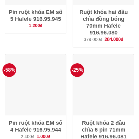
Pin ruột khóa EM số
Ruột khóa hai đầu
5 Hafele 916.95.945
chìa đồng bóng
70mm Hafele
1.200
₫
916.96.080
Giá
284.000
₫
Giá
379.000
₫
gốc
hiện
là:
tại
379.000₫.
là:
284.000
-58%
-25%
Pin ruột khóa EM số
Ruột khóa 2 đầu
4 Hafele 916.95.944
chìa 6 pin 71mm
Hafele 916.96.081
Giá
1.000
₫
Giá
2.400
₫