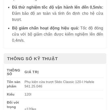
Đã thử nghiệm tốc độ vận hành lên đến 0,5m/s:
Đảm bảo độ an toàn và tính ổn định cho hệ cửa
trượt.
Bộ giảm chấn hoạt động hiệu quả:
Tốc độ đóng
cửa với bộ giảm chấn được kiểm nghiệm lên đến
0,4m/s.
THÔNG SỐ KỸ THUẬT
THÔNG
GIÁ TRỊ
SỐ
Tên sản
Phụ kiện cửa trượt Slido Classic 120-I Hafele
phẩm
941.25.046
Kiểu
120I
Đối với
trọng
≤120kg