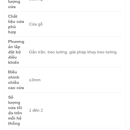
lượng
cửa
Chất
liệu cửa
Cửa gỗ
phù
hợp
Phương
án lắp
đặt bộ
Gắn trần, treo tường, giải pháp khay treo tường
điều
khiển
Điều
chỉnh
±3mm
chiều
cao cửa
Số
lượng
cửa tối
1 đến 2
đa trên
mỗi hệ
thống