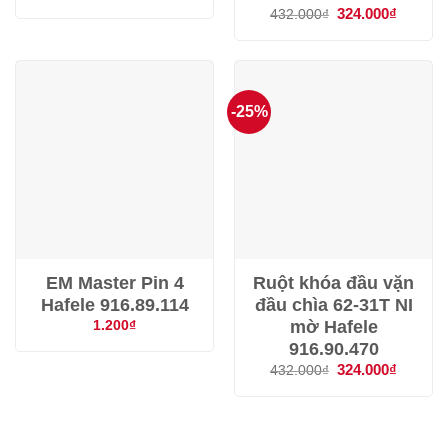
gốc
hiện
Giá
324.000
₫
Giá
432.000
₫
là:
tại
gốc
hiện
2.400₫.
là:
là:
tại
1.000₫.
432.000₫.
là:
324.000
-25%
EM Master Pin 4
Ruột khóa đầu vặn
Hafele 916.89.114
đầu chìa 62-31T NI
mờ Hafele
1.200
₫
916.90.470
Giá
324.000
₫
Giá
432.000
₫
gốc
hiện
là:
tại
432.000₫.
là:
324.000