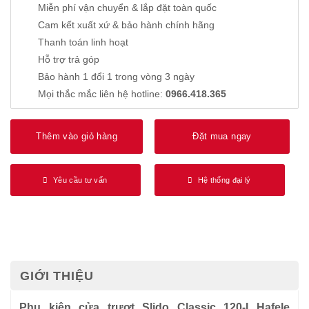
Miễn phí vận chuyển & lắp đặt toàn quốc
Cam kết xuất xứ & bảo hành chính hãng
Thanh toán linh hoạt
Hỗ trợ trả góp
Bảo hành 1 đổi 1 trong vòng 3 ngày
Mọi thắc mắc liên hệ hotline:
0966.418.365
Thêm vào giỏ hàng
Đặt mua ngay
Yêu cầu tư vấn
Hệ thống đại lý
GIỚI THIỆU
Phụ kiện cửa trượt Slido Classic 120-I Hafele