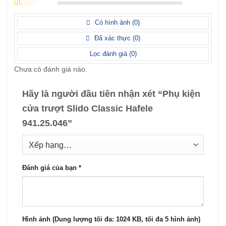
Được
hạng
3
xếp
5 sao
Được
hạng
xếp
Có hình ảnh (
0
)
2
5
hạng
sao
1
Đã xác thực (
0
)
5
sao
Lọc đánh giá (
0
)
Chưa có đánh giá nào.
Hãy là người đầu tiên nhận xét “Phụ kiện
cửa trượt Slido Classic Hafele
941.25.046”
Đánh giá của bạn
*
Hình ảnh (Dung lượng tối đa: 1024 KB, tối đa 5 hình ảnh)