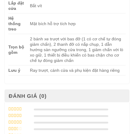
Lắp đặt
Bắt vít
cửa
Hệ
thống
Mặt bích hỗ trợ tích hợp
treo
2 bánh xe trượt với bas đỡ (1 có cơ chế tự đóng
giảm chấn), 2 thanh đỡ có nắp chụp, 1 dẫn
Trọn bộ
hướng sàn ngưỡng cửa trong, 1 giảm chấn với lò
gồm
xo giữ, 1 thiết bị điều khiển có bas chặn cho cơ
chế tự đóng giảm chấn
Lưu ý
Ray trượt, cánh cửa và phụ kiện đặt hàng riêng
ĐÁNH GIÁ (0)
Được xếp
hạng
5
5 sao
Được xếp
hạng
4
5
Được
sao
xếp