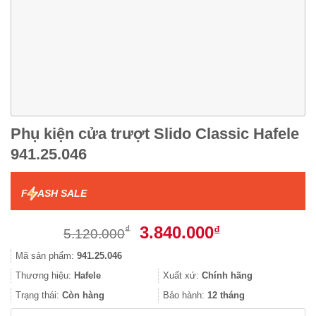
Phụ kiện cửa trượt Slido Classic Hafele
941.25.046
F
ASH SALE
Giá
Giá
3.840.000
₫
₫
5.120.000
gốc
hiện
Mã sản phẩm:
941.25.046
là:
tại
5.120.000₫.
là:
Thương hiệu:
Hafele
Xuất xứ:
Chính hãng
3.840.000₫.
Trạng thái:
Còn hàng
Bảo hành:
12 tháng