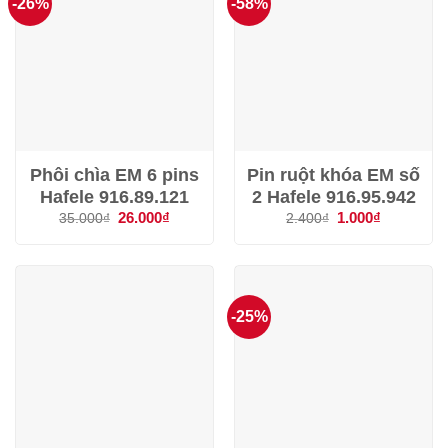
-26%
-58%
Phôi chìa EM 6 pins
Pin ruột khóa EM số
Hafele 916.89.121
2 Hafele 916.95.942
Giá
26.000
₫
Giá
Giá
1.000
₫
Giá
35.000
₫
2.400
₫
gốc
hiện
gốc
hiện
là:
tại
là:
tại
35.000₫.
là:
2.400₫.
là:
26.000₫.
1.000₫.
-25%