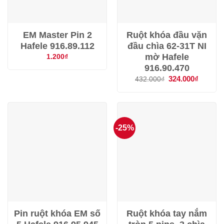
EM Master Pin 2
Ruột khóa đầu vặn
Hafele 916.89.112
đầu chìa 62-31T NI
mờ Hafele
1.200
₫
916.90.470
Giá
324.000
₫
Giá
432.000
₫
gốc
hiện
là:
tại
432.000₫.
là:
324.000
-25%
Pin ruột khóa EM số
Ruột khóa tay nắm