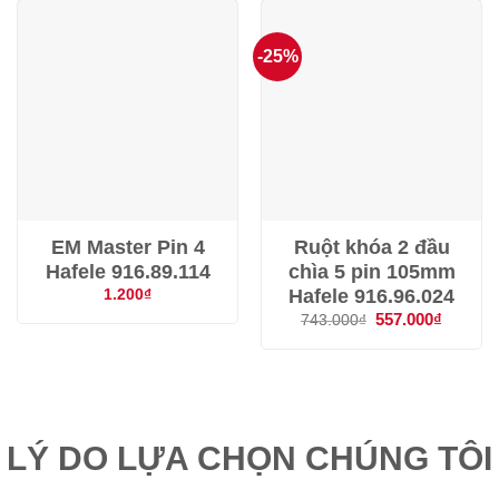
604.000₫.
-25%
EM Master Pin 4
Ruột khóa 2 đầu
Hafele 916.89.114
chìa 5 pin 105mm
Hafele 916.96.024
1.200
₫
Giá
557.000
₫
Giá
743.000
₫
gốc
hiện
là:
tại
743.000₫.
là:
557.000
LÝ DO LỰA CHỌN CHÚNG TÔI