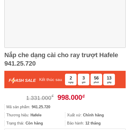
Nắp che dạng cài cho ray trượt Hafele
941.25.720
2
3
56
12
Kết thúc sau
F
ASH SALE
ngày
giờ
phút
giây
Giá
Giá
998.000
₫
₫
1.331.000
gốc
hiện
Mã sản phẩm:
941.25.720
là:
tại
1.331.000₫.
là:
Thương hiệu:
Hafele
Xuất xứ:
Chính hãng
998.000₫.
Trạng thái:
Còn hàng
Bảo hành:
12 tháng