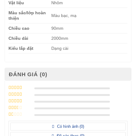
Vật liệu
Nhôm
Màu sắc/lớp hoàn
Màu bạc, mạ
thiện
Chiều cao
90mm
Chiều dài
2000mm
Kiểu lắp đặt
Dạng cài
ĐÁNH GIÁ (0)
Được xếp
hạng
5
5 sao
Được xếp
hạng
4
5
Được
sao
xếp
Được
hạng
3
xếp
5 sao
Được
hạng
xếp
Có hình ảnh (
0
)
2
5
hạng
sao
1
Đã xác thực (
0
)