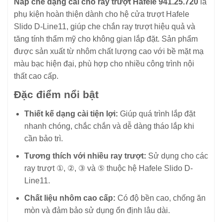
Nắp che dạng cài cho ray trượt Hafele 941.25.720
là
phụ kiện hoàn thiện dành cho hệ cửa trượt Hafele
Slido D-Line11, giúp che chắn ray trượt hiệu quả và
tăng tính thẩm mỹ cho không gian lắp đặt. Sản phẩm
được sản xuất từ nhôm chất lượng cao với bề mặt mạ
màu bạc hiện đại, phù hợp cho nhiều công trình nội
thất cao cấp.
Đặc điểm nổi bật
Thiết kế dạng cài tiện lợi:
Giúp quá trình lắp đặt
nhanh chóng, chắc chắn và dễ dàng tháo lắp khi
cần bảo trì.
Tương thích với nhiều ray trượt:
Sử dụng cho các
ray trượt ①, ②, ③ và ⑤ thuộc hệ Hafele Slido D-
Line11.
Chất liệu nhôm cao cấp:
Có độ bền cao, chống ăn
mòn và đảm bảo sử dụng ổn định lâu dài.