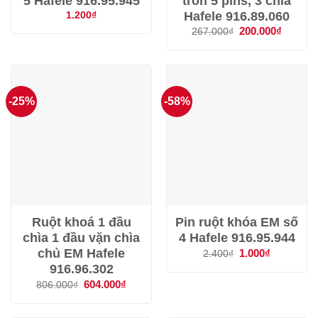
5 Hafele 916.95.945
tròn 5 pins, 3 chìa
Hafele 916.89.060
1.200
₫
Giá
200.000
₫
Giá
267.000
₫
gốc
hiện
là:
tại
267.000₫.
là:
200.000
-25%
-58%
Ruột khoá 1 đầu
Pin ruột khóa EM số
chìa 1 đầu vặn chìa
4 Hafele 916.95.944
chủ EM Hafele
Giá
1.000
₫
Giá
2.400
₫
gốc
hiện
916.96.302
là:
tại
2.400₫.
là:
Giá
604.000
₫
Giá
806.000
₫
1.000₫.
gốc
hiện
là:
tại
806.000₫.
là: