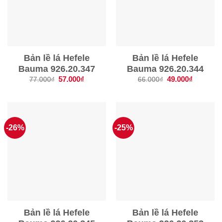
Bản lề lá Hefele
Bản lề lá Hefele
Bauma 926.20.347
Bauma 926.20.344
Giá
57.000
₫
Giá
Giá
49.000
₫
Giá
77.000
₫
66.000
₫
gốc
hiện
gốc
hiện
là:
tại
là:
tại
77.000₫.
là:
66.000₫.
là:
57.000₫.
49.000₫.
-26%
-25%
Bản lề lá Hefele
Bản lề lá Hefele