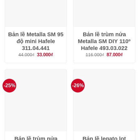
Bản lề Metalla SM 95
Bản lề trùm nửa
độ mini Hafele
Metalla SM DIY 110º
311.04.441
Hafele 493.03.022
Giá
33.000
₫
Giá
Giá
87.000
₫
Giá
44.000
₫
116.000
₫
gốc
hiện
gốc
hiện
là:
tại
là:
tại
44.000₫.
là:
116.000₫.
là:
33.000₫.
87.000₫.
-25%
-26%
Bản lề trùm nửa
Bản lề legato lọt