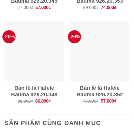
Bauma 926.20.345
Bauma 926.20.353
Giá
57.000
₫
Giá
Giá
74.000
₫
Giá
77.000
₫
99.000
₫
gốc
hiện
gốc
hiện
là:
tại
là:
tại
77.000₫.
là:
99.000₫.
là:
57.000₫.
74.000₫.
-25%
-26%
Bản lề lá Hafele
Bản lề lá Hafele
Bauma 926.20.348
Bauma 926.20.352
Giá
66.000
₫
Giá
Giá
57.000
₫
Giá
88.000
₫
77.000
₫
gốc
hiện
gốc
hiện
là:
tại
là:
tại
88.000₫.
là:
77.000₫.
là:
66.000₫.
57.000₫.
SẢN PHẨM CÙNG DANH MỤC