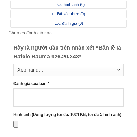
hạng
xếp
Có hình ảnh (
0
)
2
5
hạng
sao
1
Đã xác thực (
0
)
5
sao
Lọc đánh giá (
0
)
Chưa có đánh giá nào.
Hãy là người đầu tiên nhận xét “Bản lề lá
Hafele Bauma 926.20.343”
Đánh giá của bạn
*
Hình ảnh (Dung lượng tối đa: 1024 KB, tối đa 5 hình ảnh)