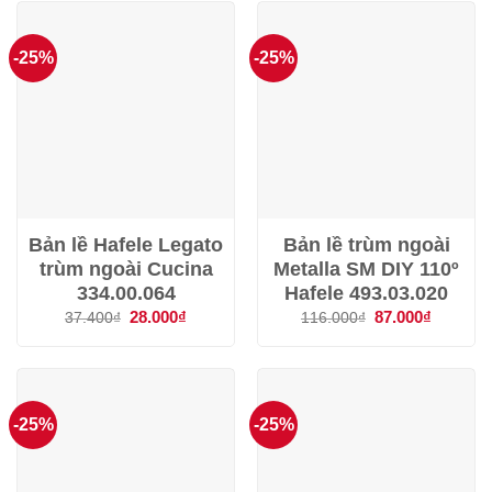
-25%
-25%
Bản lề Hafele Legato
Bản lề trùm ngoài
trùm ngoài Cucina
Metalla SM DIY 110º
334.00.064
Hafele 493.03.020
Giá
28.000
₫
Giá
Giá
87.000
₫
Giá
37.400
₫
116.000
₫
gốc
hiện
gốc
hiện
là:
tại
là:
tại
37.400₫.
là:
116.000₫.
là:
28.000₫.
87.000₫.
-25%
-25%