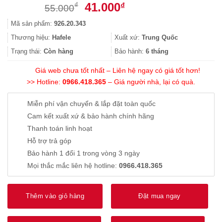
Giá
Giá
41.000
₫
₫
55.000
gốc
hiện
Mã sản phẩm:
926.20.343
là:
tại
55.000₫.
là:
Thương hiệu:
Hafele
Xuất xứ:
Trung Quốc
41.000₫.
Trạng thái:
Còn hàng
Bảo hành:
6 tháng
Giá web chưa tốt nhất – Liên hệ ngay có giá tốt hơn!
>> Hotline:
0966.418.365
– Giá người nhà, lại có quà.
Miễn phí vận chuyển & lắp đặt toàn quốc
Cam kết xuất xứ & bảo hành chính hãng
Thanh toán linh hoạt
Hỗ trợ trả góp
Bảo hành 1 đổi 1 trong vòng 3 ngày
Mọi thắc mắc liên hệ hotline:
0966.418.365
Thêm vào giỏ hàng
Đặt mua ngay