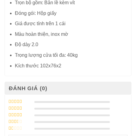
Trọn bộ gồm: Bản lề kèm vít
Đóng gói: Hộp giấy
Giá được tính trên 1 cái
Màu hoàn thiện, inox mờ
Độ dày 2.0
Trọng lượng cửa tối đa: 40kg
Kích thước 102x76x2
ĐÁNH GIÁ (0)
Được xếp
hạng
5
5 sao
Được xếp
hạng
4
5
Được
sao
xếp
Được
hạng
3
xếp
5 sao
Được