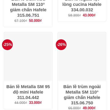
Metalla SM 110°
lòng cucina Hafele
giảm chấn Hafele
334.00.032
315.06.751
Giá
43.000
₫
Giá
58.300
₫
gốc
hiện
Giá
50.000
₫
Giá
67.100
₫
là:
tại
gốc
hiện
58.300₫.
là:
là:
tại
43.000₫.
67.100₫.
là:
50.000₫.
-25%
-26%
Bản lề Metalla SM 95
Bản lề trùm ngoài
độ mini Hafele
Metalla SM 110°
311.04.442
giảm chấn Hafele
315.06.750
Giá
33.000
₫
Giá
44.000
₫
gốc
hiện
Giá
49.000
₫
Giá
66.000
₫
là:
tại