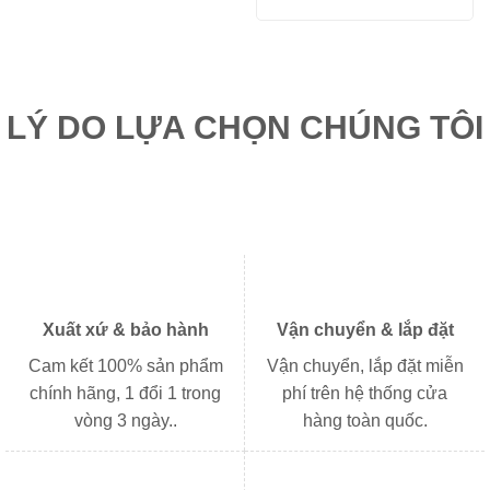
gốc
hiện
44.000₫.
là:
là:
tại
33.000₫.
66.000₫.
là:
49.000₫.
LÝ DO LỰA CHỌN CHÚNG TÔI
Xuất xứ & bảo hành
Vận chuyển & lắp đặt
Cam kết 100% sản phẩm
Vận chuyển, lắp đặt miễn
chính hãng, 1 đổi 1 trong
phí trên hệ thống cửa
vòng 3 ngày..
hàng toàn quốc.