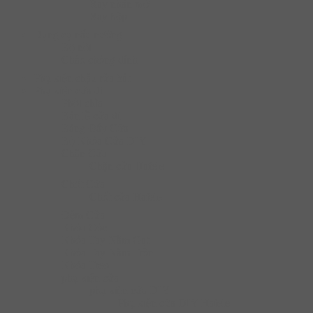
Ray nhấn mở
Ray hộp
Dụng cụ nấu nướng
Bộ nồi
Chào chống dính
Phụ kiện chậu rửa bát
Phụ kiện cửa đi
Phôi chìa
Bản lề cửa đi
Bảng Đẩy Cửa
Bộ Khóa Cửa DIY
Chặn Cửa
Chặn cửa Hafele
Chốt Cửa
Chốt cửa Hafele
Đệm Cửa
Khóa Cóc
Khóa Tay Nắm Gạt
Khóa Tay Nắm Tròn
Khóa Treo
phụ kiện cửa
phụ kiện cửa DIY
Phụ kiện cửa DIY Hafele