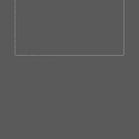
Bếp gas
Lò nướng
Lò vi sóng
Máy hút mùi
Máy rửa chén bát
Chậu rửa bát
Vòi rửa bát
Tủ lạnh
Tủ rượu
Máy giặt quần áo
Máy sấy quần áo
Khóa cửa thông minh
Phụ kiện khóa điện tử
Màn hình chuông cửa
Chuông cửa
Khóa điện tử Hafele
Két sắt
Bản lề
Bàn lề theo loại cửa
Bản lề cửa gỗ
Bản lề cửa kính
Bản lề cửa nhôm
Bản lề sàn
Bản lề tủ