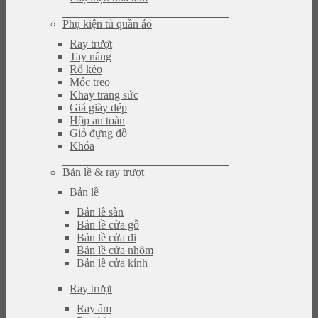
Phụ kiện tủ quần áo
Ray trượt
Tay nâng
Rổ kéo
Móc treo
Khay trang sức
Giá giày dép
Hộp an toàn
Giỏ đựng đồ
Khóa
Bản lề & ray trượt
Bản lề
Bản lề sàn
Bản lề cửa gỗ
Bản lề cửa đi
Bản lề cửa nhôm
Bản lề cửa kính
Ray trượt
Ray âm