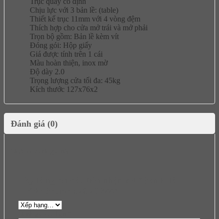
Trục quay cố định
Chịu lực với 3 bản lề: (table)
Thiết kế trục 11mm với 4 vòng đệm
Thích hợp cho cửa mở trái và mở phải
Trọn bộ gồm: Bản lề kèm vít
Đóng gói: Hộp giấy
Giá được tính trên 1 cái
Màu hoàn thiện, inox mờ
Độ dày 2.0
Trọng lượng cửa tối đa: 45kg
Kích thước 127x76x2
Đánh giá (0)
Chưa có đánh giá nào.
Hãy là người đầu tiên nhận xét “Bản lề lá
Hefele Bauma 926.20.344”
Đánh giá của bạn
*