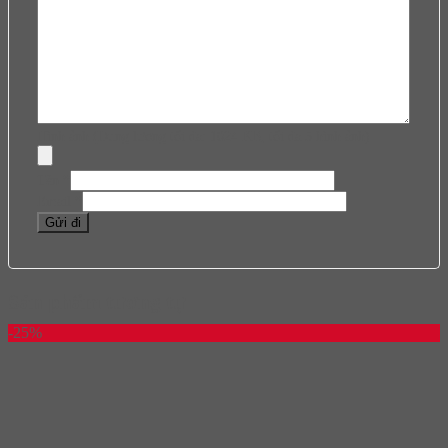
Hình ảnh (Dung lượng tối đa: 1024 KB, tối đa 5 hình ảnh)
Tên
*
Email
*
Sản phẩm tương tự
-25%