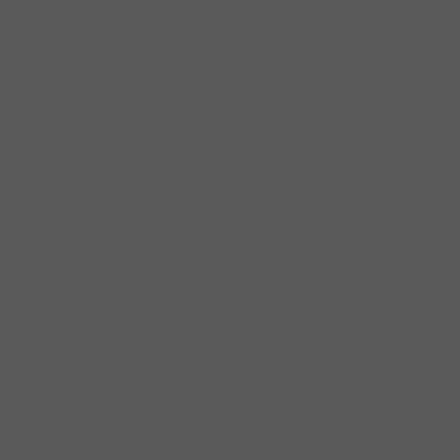
Phụ kiện phòng tắm kính
Kẹp Kính Nhà Tắm
Phụ KIện Liên Kết
Ron Cửa Phòng Tắm Kính
Tay Nắm Phòng Tắm Kính
Phụ kiện tủ quần áo
Bàn Ủi
Cửa Trượt Tủ Quần Áo
Hộp An Toàn
Kệ Để Giày Dép
Khay Đựng Trang Sức
Khóa Tủ Gỗ
Móc Treo Quần & Cà Vạt
Rổ Kéo Để Đồ
Tay Nâng Móc Áo
Túi Đựng Đồ Giặt
Tay nắm tủ & khung nhôm
Quả Nắm Tủ
Quả nắm tủ cổ điển
Tay Nắm Dạng Thanh Nhôm
Tay Nắm Nhôm
Tay Nắm Tủ Âm
Tay Nắm Tủ Cao Cấp