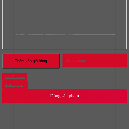
Cam kết xuất xứ & bảo hành chính hãng
Thanh toán linh hoạt
Hỗ trợ trả góp
Bảo hành 1 đổi 1 trong vòng 3 ngày
Mọi thắc mắc liên hệ hotline:
0966.418.365
Đặt mua ngay
Thêm vào giỏ hàng
Yêu cầu tư vấn
Hệ thống đại lý
Dòng sản phẩm
Phụ kiện cửa trượt
Bếp từ
Bếp hồng ngoại
Bếp từ kết hợp hồng ngoại