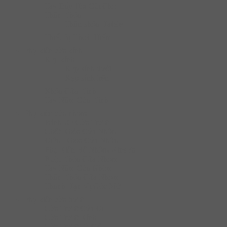
Tay Đẩy Hơi Cùi Chỏ
Thân Khóa
Thân khóa Hafele
Thiết Bị Thoát Hiểm
Phụ kiện cửa kính
Kẹp kính
Kẹp kính dưới
Kẹp kính trên
Khóa Cửa Kính
Tay Nắm Cửa Kính
Phụ kiện cửa nhôm
Bánh Xe Cửa Trượt
Chốt Khóa Cửa Nhôm
Điểm Khóa Cửa Nhôm
Phụ Kiện Hệ Nhôm XingFa
Ruột Khóa Cửa Nhôm
Tay Nắm Cửa Nhôm
Thân Khóa Cửa Nhôm
Thanh Hạn Vị Góc Mở
Phụ kiện cửa trượt
Cửa Trượt Cửa Đi
Cửa Trượt Kính
Cửa Trượt Tủ Gỗ