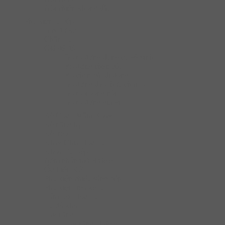
Nồi chiên không dầu
Phụ kiện tủ bếp
Bas đỡ kệ
Chân Tủ
Giá để đồ
Bộ rổ đựng dụng cụ vệ sinh
Rổ đựng chén bát
Rổ chén bát di động
Bộ đựng dao thớt, chai lọ
Bộ rổ xoong nồi
Bộ rổ đựng gia vị
Kệ Góc - Mâm Xoay
Kệ nâng hạ
Kệ treo
Khay Chia Hộc Tủ
Khóa Tủ Bếp
Nêm nhấn mở Hafele
Ốc Liên Kết
Phụ kiện chiếu sáng bếp
Phụ kiện treo kệ tủ
Tấm Lót Hộc Tủ
Tủ đồ khô
Tay nâng
Tay nâng Hafele