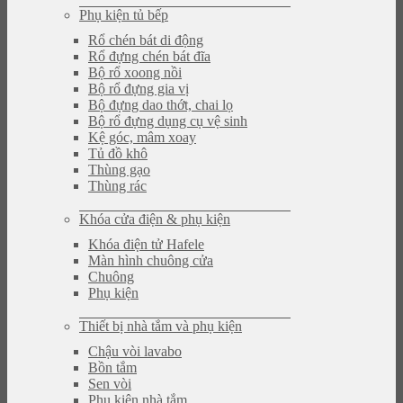
Phụ kiện tủ bếp
Rổ chén bát di động
Rổ đựng chén bát đĩa
Bộ rổ xoong nồi
Bộ rổ đựng gia vị
Bộ đựng dao thớt, chai lọ
Bộ rổ đựng dụng cụ vệ sinh
Kệ góc, mâm xoay
Tủ đồ khô
Thùng gạo
Thùng rác
Khóa cửa điện & phụ kiện
Khóa điện tử Hafele
Màn hình chuông cửa
Chuông
Phụ kiện
Thiết bị nhà tắm và phụ kiện
Chậu vòi lavabo
Bồn tắm
Sen vòi
Phụ kiện nhà tắm