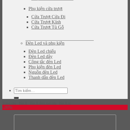
Phụ kiện cửa trượt
Cửa Trượt Cửa Đi
Cửa Trượt Kính
Cửa Trượt Tủ Gỗ
Đèn Led và phụ kiện
Đèn Led chiếu
Đèn Led dây
Công tắc đèn Led
Phụ kiện đèn Led
Nguồn đèn Led
Thanh dẫn đèn Led
Tìm
kiếm:
Trang chủ
/
Bản lề
/
Bàn lề theo loại cửa
/
Bản lề tủ
-26%