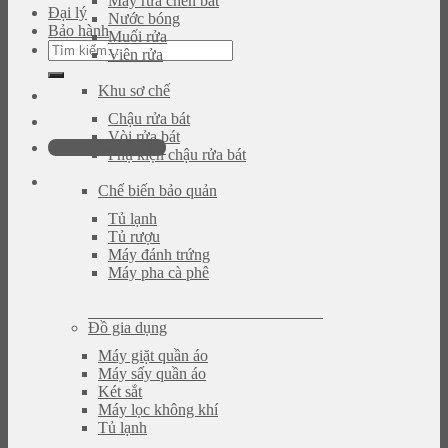
Máy rửa chén bát
Đại lý
Nước bóng
Bảo hành
Muối rửa
Tìm
Viên rửa
kiếm:
Khu sơ chế
Chậu rửa bát
Vòi rửa bát
0946.480.580
Phụ kiện chậu rửa bát
Chế biến bảo quản
Tủ lạnh
Tủ rượu
Máy đánh trứng
Máy pha cà phê
Đồ gia dụng
Máy giặt quần áo
Máy sấy quần áo
Két sắt
Máy lọc không khí
Tủ lạnh