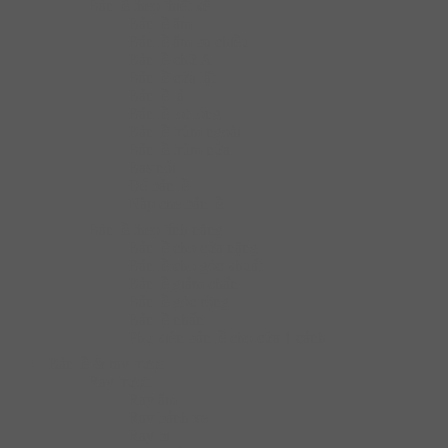
Bàn lề theo thiết kế
Bản lề âm
Bản lề âm ba chiều
Bản lề chữ A
Bản lề cửa lật
Bản lề lá
Bản lề lọt lòng
Bản lề trùm ngoài
Bản lề trùm nửa
Bas nối
Đế bản lề
Nắp che bản lề
Bàn lề theo tính năng
Bản lề cho cửa nặng
Bản lề cho góc khuất
Bản lề giảm chấn
Bản lề góc rộng
Bản lề nhấn
Phụ kiện bản lề cho cửa 1 cánh
Bản lề & ray trượt
Ray trượt
Ray âm
Ray bánh xe
Ray bi