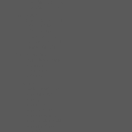
Tay Nắm Tủ Cố Điển
Tay Nắm Tủ Inox
Thiết bị điện
Công Tắc Đèn Led
Đèn Led Chiếu
Đèn Led Dây
Nguồn Đèn Led
Phụ Kiện Đèn Led
Thanh Dẫn Đèn Led
Dụng cụ gia đình
Dung dịch vệ sinh
Muối rửa
Nước bóng
Viên rửa
Đồ gia dụng
Bình đun siêu tốc
Máy đánh trứng
Máy ép
Máy hút bụi
Máy lọc nước
Máy xay sinh tố
Máy lọc không khí
Máy pha cà phê
Nồi chảo