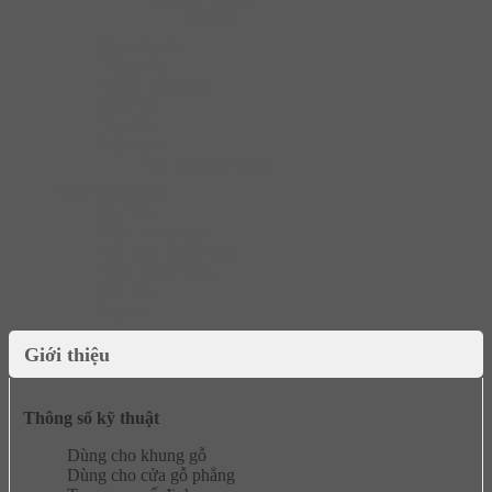
Pittong
Bộ ngăn kéo
Thùng rác
Thùng đựng gạo
Khay úp
Tay nắm
Ruột khóa
Phụ kiện ruột khóa
Thiết bị nhà tắm
Bộ Trộn
Chậu vòi lavabo
Phụ Kiện Nhà Tắm
Thiết Bị Vệ Sinh
Bồn tắm
Sen vòi
Giới thiệu
Thông số kỹ thuật
Dùng cho khung gỗ
Dùng cho cửa gỗ phẳng