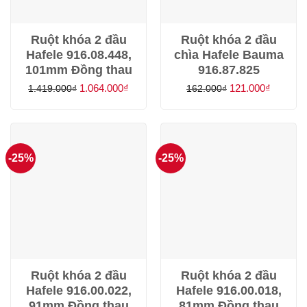
Ruột khóa 2 đầu
Ruột khóa 2 đầu
Hafele 916.08.448,
chìa Hafele Bauma
101mm Đồng thau
916.87.825
Giá
Giá
Giá
Giá
1.064.000
₫
121.000
₫
1.419.000
₫
162.000
₫
gốc
hiện
gốc
hiện
là:
tại
là:
tại
1.419.000₫.
là:
162.000₫.
là:
1.064.000₫.
121.000
-25%
-25%
Ruột khóa 2 đầu
Ruột khóa 2 đầu
Hafele 916.00.022,
Hafele 916.00.018,
91mm Đồng thau
81mm Đồng thau