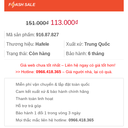
F
ASH SALE
Giá
Giá
113.000
₫
151.000
₫
gốc
hiện
Mã sản phẩm:
916.87.827
là:
tại
Thương hiệu:
Hafele
Xuất xứ:
Trung Quốc
151.000₫.
là:
Trạng thái:
Còn hàng
Bảo hành:
6 tháng
113.000₫.
Giá web chưa tốt nhất – Liên hệ ngay có giá tốt hơn!
>> Hotline:
0966.418.365
– Giá người nhà, lại có quà.
Miễn phí vận chuyển & lắp đặt toàn quốc
Cam kết xuất xứ & bảo hành chính hãng
Thanh toán linh hoạt
Hỗ trợ trả góp
Bảo hành 1 đổi 1 trong vòng 3 ngày
Mọi thắc mắc liên hệ hotline:
0966.418.365