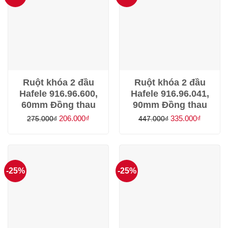
Ruột khóa 2 đầu
Ruột khóa 2 đầu
Hafele 916.96.600,
Hafele 916.96.041,
60mm Đồng thau
90mm Đồng thau
Giá
Giá
Giá
Giá
206.000
₫
335.000
₫
275.000
₫
447.000
₫
gốc
hiện
gốc
hiện
là:
tại
là:
tại
275.000₫.
là:
447.000₫.
là:
206.000₫.
335.000
-25%
-25%