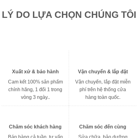
113.000₫.
270.000
LÝ DO LỰA CHỌN CHÚNG TÔI
Xuất xứ & bảo hành
Vận chuyển & lắp đặt
Cam kết 100% sản phẩm
Vận chuyển, lắp đặt miễn
chính hãng, 1 đổi 1 trong
phí trên hệ thống cửa
vòng 3 ngày..
hàng toàn quốc.
Chăm sóc khách hàng
Chăm sóc đến cùng
Bán hàng cả tuần, tư vấn
Sửa chữa, bảo dưỡng