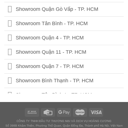
Showroom Tuyên Quang
Showroom Quảng Trị
Showroom Quận Gò Vấp - TP. HCM
Showroom Hà Giang
Showroom Thừa Thiên Huế
Showroom Tân Bình - TP. HCM
Showroom Cao Bằng
Showroom Quảng Nam
Showroom Quận 4 - TP. HCM
Showroom Lạng Sơn
Showroom Quảng Ngãi
Showroom Quận 11 - TP. HCM
Showroom Bắc Kạn
Showroom Bình Định
Showroom Quận 7 - TP. HCM
Showroom Bắc Giang
Showroom Phú Yên
Showroom Bình Thạnh - TP. HCM
Showroom Lào Cai
Showroom Ninh Thuận
Showroom Tân Bình 1 - TP. HCM
Showroom Lai Châu
Showroom Bình Thuận
Showroom Tân Bình 2 - TP. HCM
Showroom Yên Bái
Showroom Kon Tum
CÔNG TY TNHH ĐẦU TƯ THƯƠNG MẠI VÀ DỊCH VỤ HOÀNG CƯƠNG
Showroom Thuận An - Bình Dương
Số 398B Khâm Thiên, Phường Thổ Quan, Quận Đống Đa, Thành phố Hà Nội, Việt Nam