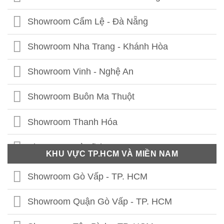
Showroom Hạ Long - Quảng Ninh
Showroom Cẩm Lệ - Đà Nẵng
Showroom Bắc Ninh
Showroom Nha Trang - Khánh Hòa
Showroom Hưng Yên
Showroom Vinh - Nghệ An
Showroom Thái Bình
Showroom Buôn Ma Thuột
Showroom Vĩnh Phúc
Showroom Thanh Hóa
Showroom Thái Nguyên
Showroom Hà Tĩnh
KHU VỰC TP.HCM VÀ MIỀN NAM
Showroom Phú Thọ
Showroom Quảng Bình
Showroom Gò Vấp - TP. HCM
Showroom Tuyên Quang
Showroom Quảng Trị
Showroom Quận Gò Vấp - TP. HCM
Showroom Hà Giang
Showroom Thừa Thiên Huế