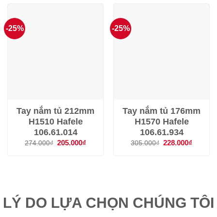
300.000₫.
317.000
-25%
-25%
Tay nắm tủ 212mm
Tay nắm tủ 176mm
H1510 Hafele
H1570 Hafele
106.61.014
106.61.934
Giá
205.000
₫
Giá
Giá
228.000
₫
Giá
274.000
₫
305.000
₫
gốc
hiện
gốc
hiện
là:
tại
là:
tại
274.000₫.
là:
305.000₫.
là:
205.000₫.
228.000
LÝ DO LỰA CHỌN CHÚNG TÔI