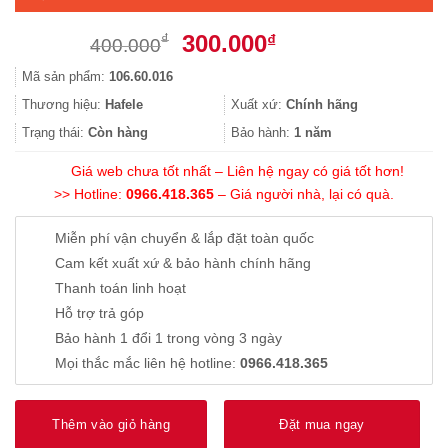
Giá
Giá
300.000
₫
₫
400.000
gốc
hiện
Mã sản phẩm:
106.60.016
là:
tại
400.000₫.
là:
Thương hiệu:
Hafele
Xuất xứ:
Chính hãng
300.000₫.
Trạng thái:
Còn hàng
Bảo hành:
1 năm
Giá web chưa tốt nhất – Liên hệ ngay có giá tốt hơn!
>> Hotline:
0966.418.365
– Giá người nhà, lại có quà.
Miễn phí vận chuyển & lắp đặt toàn quốc
Cam kết xuất xứ & bảo hành chính hãng
Thanh toán linh hoạt
Hỗ trợ trả góp
Bảo hành 1 đổi 1 trong vòng 3 ngày
Mọi thắc mắc liên hệ hotline:
0966.418.365
Thêm vào giỏ hàng
Đặt mua ngay