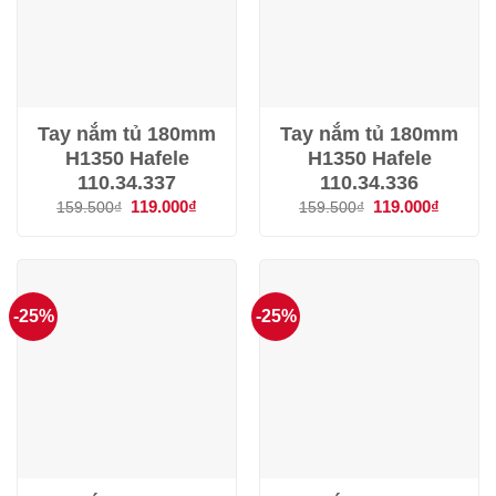
Tay nắm tủ 180mm
Tay nắm tủ 180mm
H1350 Hafele
H1350 Hafele
110.34.337
110.34.336
Giá
119.000
₫
Giá
Giá
119.000
₫
Giá
159.500
₫
159.500
₫
gốc
hiện
gốc
hiện
là:
tại
là:
tại
159.500₫.
là:
159.500₫.
là:
119.000₫.
119.000
-25%
-25%