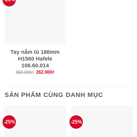
Tay nắm tủ 186mm
H1560 Hafele
106.60.014
Giá
262.000
₫
Giá
350.000
₫
gốc
hiện
là:
tại
350.000₫.
là:
262.000₫.
SẢN PHẨM CÙNG DANH MỤC
-25%
-25%