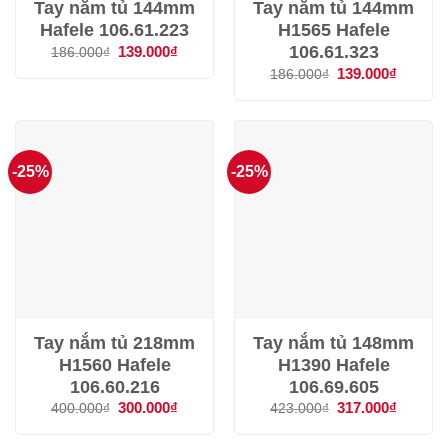
Tay nắm tủ 144mm
Tay nắm tủ 144mm
Hafele 106.61.223
H1565 Hafele
106.61.323
Giá
139.000
₫
Giá
186.000
₫
gốc
hiện
Giá
139.000
₫
Giá
186.000
₫
là:
tại
gốc
hiện
186.000₫.
là:
là:
tại
139.000₫.
186.000₫.
là:
139.000
-25%
-25%
Tay nắm tủ 218mm
Tay nắm tủ 148mm
H1560 Hafele
H1390 Hafele
106.60.216
106.69.605
Giá
300.000
₫
Giá
Giá
317.000
₫
Giá
400.000
₫
423.000
₫
gốc
hiện
gốc
hiện
là:
tại
là:
tại
400.000₫.
là:
423.000₫.
là: