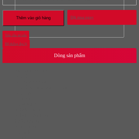
Đặt mua ngay
Thêm vào giỏ hàng
Yêu cầu tư vấn
Hệ thống đại lý
Dòng sản phẩm
Phụ kiện cửa trượt
Bếp từ
Bếp hồng ngoại
Bếp từ kết hợp hồng ngoại
Bếp gas
Lò nướng
Lò vi sóng
Máy hút mùi
Máy rửa chén bát
Chậu rửa bát
Vòi rửa bát
Tủ lạnh
Tủ rượu