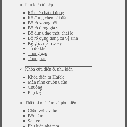
Phụ kiện tủ bếp
Rổ chén bát di động
Rổ đựng chén bát đĩa
Bộ rổ xoong nồi
Bộ rổ đựng gia vị
Bộ đựng dao thớt, chai lọ
Bộ rổ đựng dụng cụ vệ sinh
Kệ góc, mâm xoay
Tủ đồ khô
Thùng gạo
Thùng rác
Khóa cửa điện & phụ kiện
Khóa điện tử Hafele
Màn hình chuông cửa
Chuông
Phụ kiện
Thiết bị nhà tắm và phụ kiện
Chậu vòi lavabo
Bồn tắm
Sen vòi
Phụ kiện nhà tắm