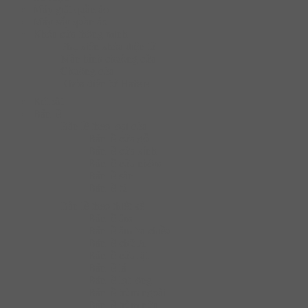
Máy giặt quần áo
Máy sấy quần áo
Khóa cửa thông minh
Phụ kiện khóa điện tử
Màn hình chuông cửa
Chuông cửa
Khóa điện tử Hafele
Két sắt
Bản lề
Bàn lề theo loại cửa
Bản lề cửa gỗ
Bản lề cửa kính
Bản lề cửa nhôm
Bản lề sàn
Bản lề tủ
Bàn lề theo thiết kế
Bản lề âm
Bản lề âm ba chiều
Bản lề chữ A
Bản lề cửa lật
Bản lề lá
Bản lề lọt lòng
Bản lề trùm ngoài
Bản lề trùm nửa