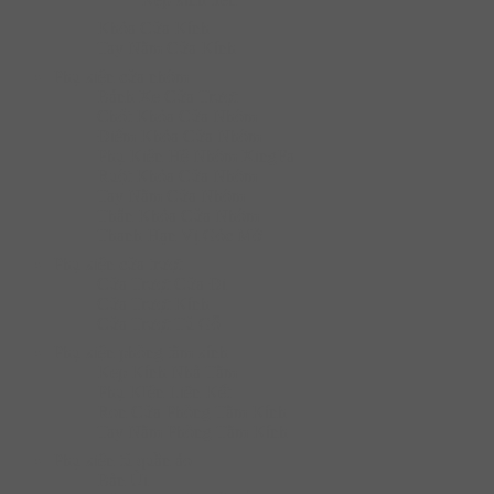
Khóa Cửa Kính
Tay Nắm Cửa Kính
Phụ kiện cửa nhôm
Bánh Xe Cửa Trượt
Chốt Khóa Cửa Nhôm
Điểm Khóa Cửa Nhôm
Phụ Kiện Hệ Nhôm XingFa
Ruột Khóa Cửa Nhôm
Tay Nắm Cửa Nhôm
Thân Khóa Cửa Nhôm
Thanh Hạn Vị Góc Mở
Phụ kiện cửa trượt
Cửa Trượt Cửa Đi
Cửa Trượt Kính
Cửa Trượt Tủ Gỗ
Phụ kiện phòng tắm kính
Kẹp Kính Nhà Tắm
Phụ KIện Liên Kết
Ron Cửa Phòng Tắm Kính
Tay Nắm Phòng Tắm Kính
Phụ kiện tủ quần áo
Bàn Ủi