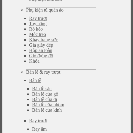
Phụ kiện tủ quần áo
Ray trượt
Tay nâng
Rổ kéo
Móc treo
Khay trang sức
Giá giày dép
Hộp an toàn
Giỏ đựng đồ
Khóa
Bản lề & ray trượt
Bản lề
Bản lề sàn
Bản lề cửa gỗ
Bản lề cửa đi
Bản lề cửa nhôm
Bản lề cửa kính
Ray trượt
Ray âm