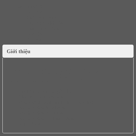
Thiết bị nhà tắm
Bộ Trộn
Chậu vòi lavabo
Phụ Kiện Nhà Tắm
Thiết Bị Vệ Sinh
Bồn tắm
Sen vòi
Giới thiệu
Tính năng của tay nắm tủ 212mm
H1510 Hafele 106.61.014
Tay nắm tủ bếp, tủ quần áo, …
Chất liệu : hợp kim kẽm
Màu sắc/lớp hoàn thiện : mạ Niken mờ
Khoảng cách A : 212mm
Khoảng cách B : 30mm
Khoảng cách C : 160/192mm
Ren : ØM4