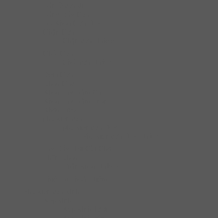
Bản lề cửa đi
Bảng Đẩy Cửa
Bộ Khóa Cửa DIY
Chặn Cửa
Chặn cửa Hafele
Chốt Cửa
Chốt cửa Hafele
Đệm Cửa
Khóa Cóc
Khóa Tay Nắm Gạt
Khóa Tay Nắm Tròn
Khóa Treo
phụ kiện cửa
phụ kiện cửa DIY
Phụ kiện cửa DIY Hafele
Tay Đẩy Hơi Cùi Chỏ
Thân Khóa
Thân khóa Hafele
Thiết Bị Thoát Hiểm
Phụ kiện cửa kính
Kẹp kính
Kẹp kính dưới
Kẹp kính trên