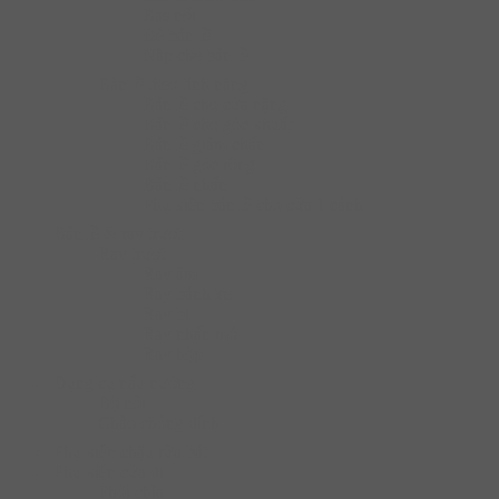
Bas nối
Đế bản lề
Nắp che bản lề
Bàn lề theo tính năng
Bản lề cho cửa nặng
Bản lề cho góc khuất
Bản lề giảm chấn
Bản lề góc rộng
Bản lề nhấn
Phụ kiện bản lề cho cửa 1 cánh
Bản lề & ray trượt
Ray trượt
Ray âm
Ray bánh xe
Ray bi
Ray nhấn mở
Ray hộp
Dụng cụ nấu nướng
Bộ nồi
Chào chống dính
Phụ kiện chậu rửa bát
Phụ kiện cửa đi
Phôi chìa