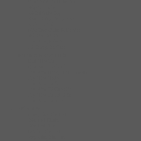
Cửa Trượt Tủ Quần Áo
Hộp An Toàn
Kệ Để Giày Dép
Khay Đựng Trang Sức
Khóa Tủ Gỗ
Móc Treo Quần & Cà Vạt
Rổ Kéo Để Đồ
Tay Nâng Móc Áo
Túi Đựng Đồ Giặt
Tay nắm tủ & khung nhôm
Quả Nắm Tủ
Quả nắm tủ cổ điển
Tay Nắm Dạng Thanh Nhôm
Tay Nắm Nhôm
Tay Nắm Tủ Âm
Tay Nắm Tủ Cao Cấp
Tay Nắm Tủ Cố Điển
Tay Nắm Tủ Inox
Thiết bị điện
Công Tắc Đèn Led
Đèn Led Chiếu
Đèn Led Dây
Nguồn Đèn Led
Phụ Kiện Đèn Led