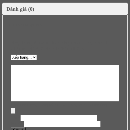
Đánh giá (0)
Chưa có đánh giá nào.
Hãy là người đầu tiên nhận xét “Tay nắm tủ
212mm H1510 Hafele 106.61.014”
Đánh giá của bạn
*
Hình ảnh (Dung lượng tối đa: 1024 KB, tối đa 5 hình ảnh)
Tên
*
Email
*