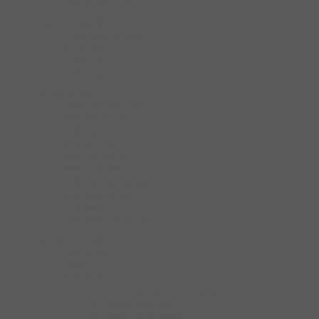
Thanh Dẫn Đèn Led
Dụng cụ gia đình
Dung dịch vệ sinh
Muối rửa
Nước bóng
Viên rửa
Đồ gia dụng
Bình đun siêu tốc
Máy đánh trứng
Máy ép
Máy hút bụi
Máy lọc nước
Máy xay sinh tố
Máy lọc không khí
Máy pha cà phê
Nồi chảo
Nồi chiên không dầu
Phụ kiện tủ bếp
Bas đỡ kệ
Chân Tủ
Giá để đồ
Bộ rổ đựng dụng cụ vệ sinh
Rổ đựng chén bát
Rổ chén bát di động