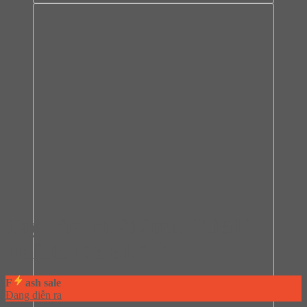
Tay nắm tủ 212mm H1510
Hafele 106.61.014
F
ash sale
Đang diễn ra