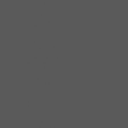
Bộ đựng dao thớt, chai lọ
Bộ rổ xoong nồi
Bộ rổ đựng gia vị
Kệ Góc - Mâm Xoay
Kệ nâng hạ
Kệ treo
Khay Chia Hộc Tủ
Khóa Tủ Bếp
Nêm nhấn mở Hafele
Ốc Liên Kết
Phụ kiện chiếu sáng bếp
Phụ kiện treo kệ tủ
Tấm Lót Hộc Tủ
Tủ đồ khô
Tay nâng
Tay nâng Hafele
Pittong
Bộ ngăn kéo
Thùng rác
Thùng đựng gạo
Khay úp
Tay nắm
Ruột khóa
Phụ kiện ruột khóa