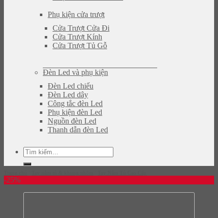
Phụ kiện cửa trượt
Cửa Trượt Cửa Đi
Cửa Trượt Kính
Cửa Trượt Tủ Gỗ
Đèn Led và phụ kiện
Đèn Led chiếu
Đèn Led dây
Công tắc đèn Led
Phụ kiện đèn Led
Nguồn đèn Led
Thanh dẫn đèn Led
Tìm
kiếm:
Trang chủ
/
Tay nắm tủ & khung nhôm
/
Tay Nắm Tủ Cao Cấp
-25%