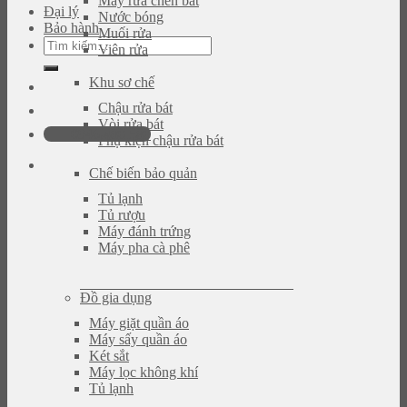
Máy rửa chén bát
Đại lý
Nước bóng
Bảo hành
Muối rửa
Tìm
Viên rửa
kiếm:
Khu sơ chế
Chậu rửa bát
Vòi rửa bát
0946.480.580
Phụ kiện chậu rửa bát
Chế biến bảo quản
Tủ lạnh
Tủ rượu
Máy đánh trứng
Máy pha cà phê
Đồ gia dụng
Máy giặt quần áo
Máy sấy quần áo
Két sắt
Máy lọc không khí
Tủ lạnh