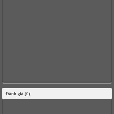
+ Điều chỉnh mặt bên: ±1 mm
+ Điều chỉnh chiều cao: ±2 mm
Cơ cấu bi lăn tiên tiến giúp chuyển động mượt mà
Bao gồm
+ 1 cặp ray trượt mở toàn phần
+ 1 cặp thành hộp H84 mm
+ 2 bas mặt trước
+ 1 cặp bas ray trượt
+ 2 bas mặt sau
+ 2 nắp che với Hafele logo
Đánh giá (0)
Chưa có đánh giá nào.