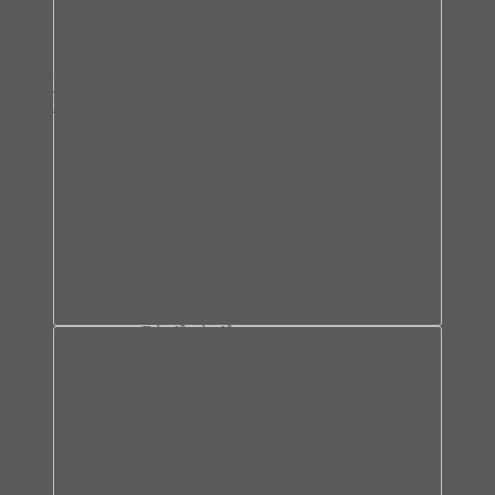
Màn hình chuông cửa
Chuông cửa
Khóa điện tử Hafele
Két sắt
Bản lề
Bàn lề theo loại cửa
Bản lề cửa gỗ
Bản lề cửa kính
Bản lề cửa nhôm
Bản lề sàn
Bản lề tủ
Bàn lề theo thiết kế
Bản lề âm
Bản lề âm ba chiều
Bản lề chữ A
Bản lề cửa lật
Bản lề lá
Bản lề lọt lòng
Bản lề trùm ngoài
Bản lề trùm nửa
Bas nối
Đế bản lề
Nắp che bản lề