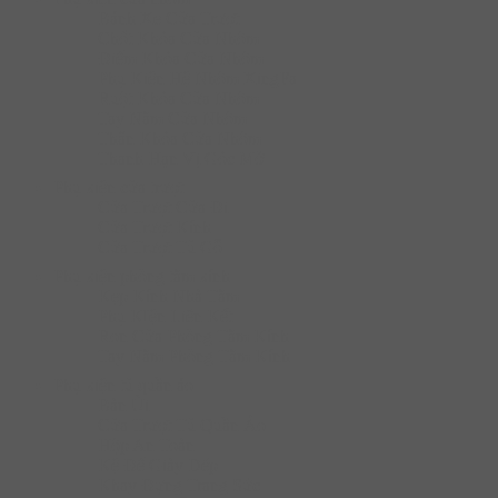
Bánh Xe Cửa Trượt
Chốt Khóa Cửa Nhôm
Điểm Khóa Cửa Nhôm
Phụ Kiện Hệ Nhôm XingFa
Ruột Khóa Cửa Nhôm
Tay Nắm Cửa Nhôm
Thân Khóa Cửa Nhôm
Thanh Hạn Vị Góc Mở
Phụ kiện cửa trượt
Cửa Trượt Cửa Đi
Cửa Trượt Kính
Cửa Trượt Tủ Gỗ
Phụ kiện phòng tắm kính
Kẹp Kính Nhà Tắm
Phụ KIện Liên Kết
Ron Cửa Phòng Tắm Kính
Tay Nắm Phòng Tắm Kính
Phụ kiện tủ quần áo
Bàn Ủi
Cửa Trượt Tủ Quần Áo
Hộp An Toàn
Kệ Để Giày Dép
Khay Đựng Trang Sức