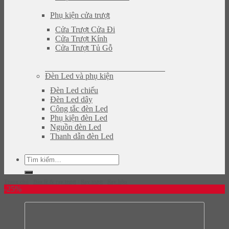
Phụ kiện cửa trượt
Cửa Trượt Cửa Đi
Cửa Trượt Kính
Cửa Trượt Tủ Gỗ
Đèn Led và phụ kiện
Đèn Led chiếu
Đèn Led dây
Công tắc đèn Led
Phụ kiện đèn Led
Nguồn đèn Led
Thanh dẫn đèn Led
Tìm
kiếm:
Trang chủ
/
Bản lề & ray trượt
/
Ray trượt
/
Ray hộp
-25%