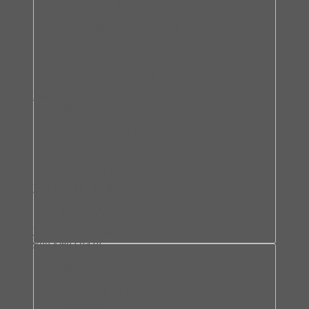
Bàn lề theo tính năng
Bản lề cho cửa nặng
Bản lề cho góc khuất
Bản lề giảm chấn
Bản lề góc rộng
Bản lề nhấn
Phụ kiện bản lề cho cửa 1 cánh
Bản lề & ray trượt
Ray trượt
Ray âm
Ray bánh xe
Ray bi
Ray nhấn mở
Ray hộp
Dụng cụ nấu nướng
Bộ nồi
Chào chống dính
Phụ kiện chậu rửa bát
Phụ kiện cửa đi
Phôi chìa
Bản lề cửa đi
Bảng Đẩy Cửa
Bộ Khóa Cửa DIY
Chặn Cửa