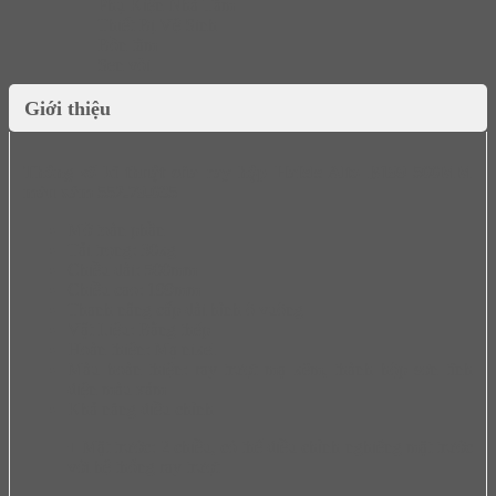
Phụ Kiện Nhà Tắm
Thiết Bị Vệ Sinh
Bồn tắm
Sen vòi
Giới thiệu
Thông số kĩ thuật của ray hộp Hafele Alto B199 500MM
màu xám 552.79.085
Mở toàn phần
Tải trọng: 30kg
Chiều dài: 500mm
Chiều cao: 199mm
Thanh nâng cấp dài hình ô vuông
Vật Liệu: Bằng thép
Hoàn thiện: Mạ nikel
Màu hoàn thiện: ray trượt mạ kẽm, thành hộp sơn tĩnh
điện màu xám
Khả năng điều chỉnh
+ Mặt trước: 2 chiều, có thể điều chỉnh nghiêng mặt trước
với hệ thống ray trượt