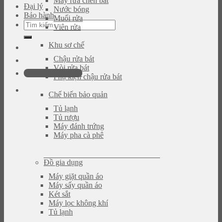
Máy rửa chén bát
Đại lý
Nước bóng
Bảo hành
Muối rửa
Tìm
Viên rửa
kiếm:
Khu sơ chế
Chậu rửa bát
Vòi rửa bát
0946.480.580
Phụ kiện chậu rửa bát
Chế biến bảo quản
Tủ lạnh
Tủ rượu
Máy đánh trứng
Máy pha cà phê
Đồ gia dụng
Máy giặt quần áo
Máy sấy quần áo
Két sắt
Máy lọc không khí
Tủ lạnh