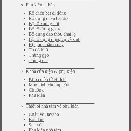
Phụ kiện tủ bếp
Rổ chén bát di động
Rổ đựng chén bát đĩa
Bộ rổ xoong nồi
Bộ rổ đựng gia vị
Bộ đựng dao thớt, chai lọ
Bộ rổ đựng dụng cụ vệ sinh
Kệ góc, mâm xoay
Tủ đồ khô
Thùng gạo
Thùng rác
Khóa cửa điện & phụ kiện
Khóa điện tử Hafele
Màn hình chuông cửa
Chuông
Phụ kiện
Thiết bị nhà tắm và phụ kiện
Chậu vòi lavabo
Bồn tắm
Sen vòi
Phụ kiện nhà tắm