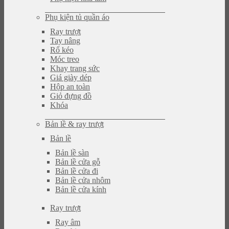
Phụ kiện tủ quần áo
Ray trượt
Tay nâng
Rổ kéo
Móc treo
Khay trang sức
Giá giày dép
Hộp an toàn
Giỏ đựng đồ
Khóa
Bản lề & ray trượt
Bản lề
Bản lề sàn
Bản lề cửa gỗ
Bản lề cửa đi
Bản lề cửa nhôm
Bản lề cửa kính
Ray trượt
Ray âm