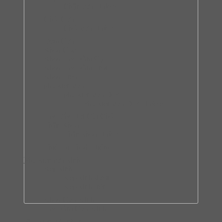
Chặn cửa Hafele
Chốt Cửa
Chốt cửa Hafele
Đệm Cửa
Khóa Cóc
Khóa Tay Nắm Gạt
Khóa Tay Nắm Tròn
Khóa Treo
phụ kiện cửa
phụ kiện cửa DIY
Phụ kiện cửa DIY Hafele
Tay Đẩy Hơi Cùi Chỏ
Thân Khóa
Thân khóa Hafele
Thiết Bị Thoát Hiểm
Phụ kiện cửa kính
Kẹp kính
Kẹp kính dưới
Kẹp kính trên
Khóa Cửa Kính
Tay Nắm Cửa Kính
Phụ kiện cửa nhôm