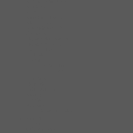
Kệ Góc - Mâm Xoay
Kệ nâng hạ
Kệ treo
Khay Chia Hộc Tủ
Khóa Tủ Bếp
Nêm nhấn mở Hafele
Ốc Liên Kết
Phụ kiện chiếu sáng bếp
Phụ kiện treo kệ tủ
Tấm Lót Hộc Tủ
Tủ đồ khô
Tay nâng
Tay nâng Hafele
Pittong
Bộ ngăn kéo
Thùng rác
Thùng đựng gạo
Khay úp
Tay nắm
Ruột khóa
Phụ kiện ruột khóa
Thiết bị nhà tắm
Bộ Trộn
Chậu vòi lavabo