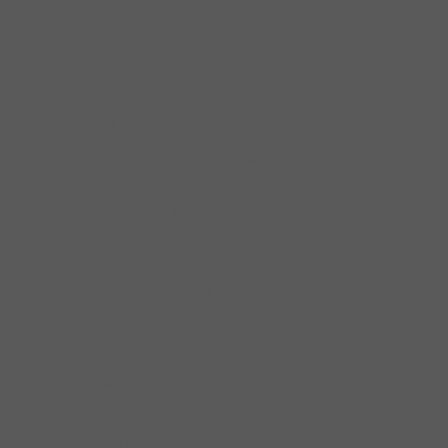
Khóa Tủ Gỗ
Móc Treo Quần & Cà Vạt
Rổ Kéo Để Đồ
Tay Nâng Móc Áo
Túi Đựng Đồ Giặt
Tay nắm tủ & khung nhôm
Quả Nắm Tủ
Quả nắm tủ cổ điển
Tay Nắm Dạng Thanh Nhôm
Tay Nắm Nhôm
Tay Nắm Tủ Âm
Tay Nắm Tủ Cao Cấp
Tay Nắm Tủ Cố Điển
Tay Nắm Tủ Inox
Thiết bị điện
Công Tắc Đèn Led
Đèn Led Chiếu
Đèn Led Dây
Nguồn Đèn Led
Phụ Kiện Đèn Led
Thanh Dẫn Đèn Led
Dụng cụ gia đình
Dung dịch vệ sinh
Muối rửa