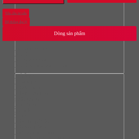
Yêu cầu tư vấn
Hệ thống đại lý
Dòng sản phẩm
Phụ kiện cửa trượt
Bếp từ
Bếp hồng ngoại
Bếp từ kết hợp hồng ngoại
Bếp gas
Lò nướng
Lò vi sóng
Máy hút mùi
Máy rửa chén bát
Chậu rửa bát
Vòi rửa bát
Tủ lạnh
Tủ rượu
Máy giặt quần áo
Máy sấy quần áo
Khóa cửa thông minh
Phụ kiện khóa điện tử