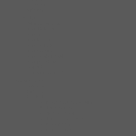
Nước bóng
Viên rửa
Đồ gia dụng
Bình đun siêu tốc
Máy đánh trứng
Máy ép
Máy hút bụi
Máy lọc nước
Máy xay sinh tố
Máy lọc không khí
Máy pha cà phê
Nồi chảo
Nồi chiên không dầu
Phụ kiện tủ bếp
Bas đỡ kệ
Chân Tủ
Giá để đồ
Bộ rổ đựng dụng cụ vệ sinh
Rổ đựng chén bát
Rổ chén bát di động
Bộ đựng dao thớt, chai lọ
Bộ rổ xoong nồi
Bộ rổ đựng gia vị