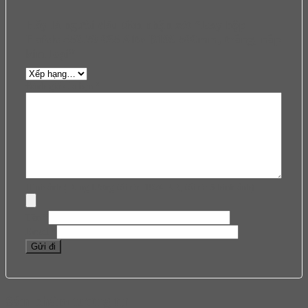
Hãy là người đầu tiên nhận xét “Ray hộp
Hafele 552.79.085 Alto B199 500mm, trắng, nắp
kim loại”
Đánh giá của bạn
*
Hình ảnh (Dung lượng tối đa: 1024 KB, tối đa 5 hình ảnh)
Tên
*
Email
*
Sản phẩm tương tự