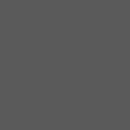
Tay Đẩy Hơi Cùi Chỏ
Thân Khóa
Thân khóa Hafele
Thiết Bị Thoát Hiểm
Phụ kiện cửa kính
Kẹp kính
Kẹp kính dưới
Kẹp kính trên
Khóa Cửa Kính
Tay Nắm Cửa Kính
Phụ kiện cửa nhôm
Bánh Xe Cửa Trượt
Chốt Khóa Cửa Nhôm
Điểm Khóa Cửa Nhôm
Phụ Kiện Hệ Nhôm XingFa
Ruột Khóa Cửa Nhôm
Tay Nắm Cửa Nhôm
Thân Khóa Cửa Nhôm
Thanh Hạn Vị Góc Mở
Phụ kiện cửa trượt
Cửa Trượt Cửa Đi
Cửa Trượt Kính
Cửa Trượt Tủ Gỗ