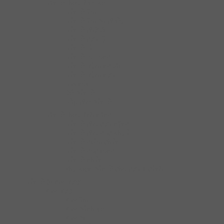
Bàn lề theo thiết kế
Bản lề âm
Bản lề âm ba chiều
Bản lề chữ A
Bản lề cửa lật
Bản lề lá
Bản lề lọt lòng
Bản lề trùm ngoài
Bản lề trùm nửa
Bas nối
Đế bản lề
Nắp che bản lề
Bàn lề theo tính năng
Bản lề cho cửa nặng
Bản lề cho góc khuất
Bản lề giảm chấn
Bản lề góc rộng
Bản lề nhấn
Phụ kiện bản lề cho cửa 1 cánh
Bản lề & ray trượt
Ray trượt
Ray âm
Ray bánh xe
Ray bi