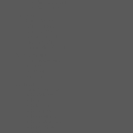
Tay Nắm Tủ Cố Điển
Tay Nắm Tủ Inox
Thiết bị điện
Công Tắc Đèn Led
Đèn Led Chiếu
Đèn Led Dây
Nguồn Đèn Led
Phụ Kiện Đèn Led
Thanh Dẫn Đèn Led
Dụng cụ gia đình
Dung dịch vệ sinh
Muối rửa
Nước bóng
Viên rửa
Đồ gia dụng
Bình đun siêu tốc
Máy đánh trứng
Máy ép
Máy hút bụi
Máy lọc nước
Máy xay sinh tố
Máy lọc không khí
Máy pha cà phê
Nồi chảo