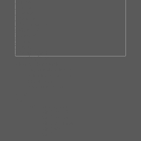
Bếp gas
Lò nướng
Lò vi sóng
Máy hút mùi
Máy rửa chén bát
Chậu rửa bát
Vòi rửa bát
Tủ lạnh
Tủ rượu
Máy giặt quần áo
Máy sấy quần áo
Khóa cửa thông minh
Phụ kiện khóa điện tử
Màn hình chuông cửa
Chuông cửa
Khóa điện tử Hafele
Két sắt
Bản lề
Bàn lề theo loại cửa
Bản lề cửa gỗ
Bản lề cửa kính
Bản lề cửa nhôm
Bản lề sàn
Bản lề tủ