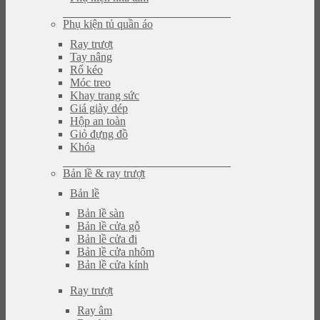
Phụ kiện tủ quần áo
Ray trượt
Tay nâng
Rổ kéo
Móc treo
Khay trang sức
Giá giày dép
Hộp an toàn
Giỏ đựng đồ
Khóa
Bản lề & ray trượt
Bản lề
Bản lề sàn
Bản lề cửa gỗ
Bản lề cửa đi
Bản lề cửa nhôm
Bản lề cửa kính
Ray trượt
Ray âm