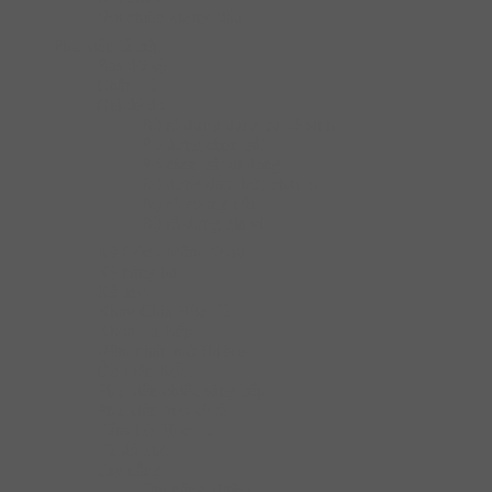
Nồi chiên không dầu
Phụ kiện tủ bếp
Bas đỡ kệ
Chân Tủ
Giá để đồ
Bộ rổ đựng dụng cụ vệ sinh
Rổ đựng chén bát
Rổ chén bát di động
Bộ đựng dao thớt, chai lọ
Bộ rổ xoong nồi
Bộ rổ đựng gia vị
Kệ Góc - Mâm Xoay
Kệ nâng hạ
Kệ treo
Khay Chia Hộc Tủ
Khóa Tủ Bếp
Nêm nhấn mở Hafele
Ốc Liên Kết
Phụ kiện chiếu sáng bếp
Phụ kiện treo kệ tủ
Tấm Lót Hộc Tủ
Tủ đồ khô
Tay nâng
Tay nâng Hafele