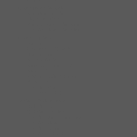
Phụ kiện phòng tắm kính
Kẹp Kính Nhà Tắm
Phụ KIện Liên Kết
Ron Cửa Phòng Tắm Kính
Tay Nắm Phòng Tắm Kính
Phụ kiện tủ quần áo
Bàn Ủi
Cửa Trượt Tủ Quần Áo
Hộp An Toàn
Kệ Để Giày Dép
Khay Đựng Trang Sức
Khóa Tủ Gỗ
Móc Treo Quần & Cà Vạt
Rổ Kéo Để Đồ
Tay Nâng Móc Áo
Túi Đựng Đồ Giặt
Tay nắm tủ & khung nhôm
Quả Nắm Tủ
Quả nắm tủ cổ điển
Tay Nắm Dạng Thanh Nhôm
Tay Nắm Nhôm
Tay Nắm Tủ Âm
Tay Nắm Tủ Cao Cấp