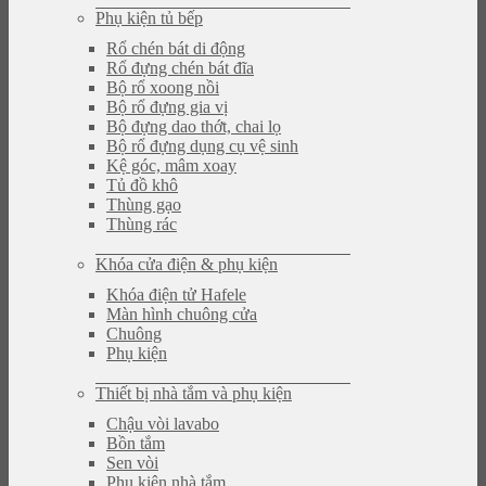
Phụ kiện tủ bếp
Rổ chén bát di động
Rổ đựng chén bát đĩa
Bộ rổ xoong nồi
Bộ rổ đựng gia vị
Bộ đựng dao thớt, chai lọ
Bộ rổ đựng dụng cụ vệ sinh
Kệ góc, mâm xoay
Tủ đồ khô
Thùng gạo
Thùng rác
Khóa cửa điện & phụ kiện
Khóa điện tử Hafele
Màn hình chuông cửa
Chuông
Phụ kiện
Thiết bị nhà tắm và phụ kiện
Chậu vòi lavabo
Bồn tắm
Sen vòi
Phụ kiện nhà tắm