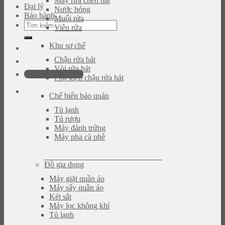
Máy rửa chén bát
Đại lý
Nước bóng
Bảo hành
Muối rửa
Tìm
Viên rửa
kiếm:
Khu sơ chế
Chậu rửa bát
Vòi rửa bát
0946.480.580
Phụ kiện chậu rửa bát
Chế biến bảo quản
Tủ lạnh
Tủ rượu
Máy đánh trứng
Máy pha cà phê
Đồ gia dụng
Máy giặt quần áo
Máy sấy quần áo
Két sắt
Máy lọc không khí
Tủ lạnh