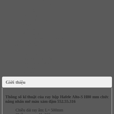
Pittong
Bộ ngăn kéo
Thùng rác
Thùng đựng gạo
Khay úp
Tay nắm
Ruột khóa
Phụ kiện ruột khóa
Thiết bị nhà tắm
Bộ Trộn
Chậu vòi lavabo
Phụ Kiện Nhà Tắm
Thiết Bị Vệ Sinh
Bồn tắm
Sen vòi
Giới thiệu
Thông số kĩ thuật của ray hộp Hafele Alto-S H80 mm chức
năng nhấn mở màu xám đậm 552.55.316
Chiều dài ray âm: L= 500mm