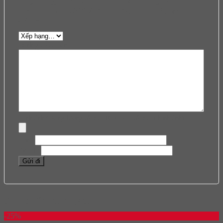
Hãy là người đầu tiên nhận xét “Ray hộp
Hafele 552.55.316 Alto-S H80 mm màu xám
đậm”
Đánh giá của bạn
*
Hình ảnh (Dung lượng tối đa: 1024 KB, tối đa 5 hình ảnh)
Tên
*
Email
*
Sản phẩm tương tự
-25%