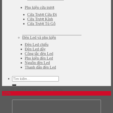
Phụ kiện cửa trượt
Cửa Trượt Cửa Đi
Cửa Trượt Kính
Cửa Trượt Tủ Gỗ
Đèn Led và phụ kiện
Đèn Led chiếu
Đèn Led dây
Công tắc đèn Led
Phụ kiện đèn Led
Nguồn đèn Led
Thanh dẫn đèn Led
Tìm
kiếm:
Trang chủ
/
Bản lề & ray trượt
/
Ray trượt
/
Ray hộp
-25%