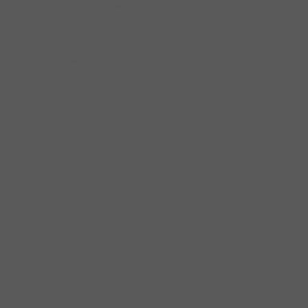
Ray nhấn mở
Ray hộp
Dụng cụ nấu nướng
Bộ nồi
Chào chống dính
Phụ kiện chậu rửa bát
Phụ kiện cửa đi
Phôi chìa
Bản lề cửa đi
Bảng Đẩy Cửa
Bộ Khóa Cửa DIY
Chặn Cửa
Chặn cửa Hafele
Chốt Cửa
Chốt cửa Hafele
Đệm Cửa
Khóa Cóc
Khóa Tay Nắm Gạt
Khóa Tay Nắm Tròn
Khóa Treo
phụ kiện cửa
phụ kiện cửa DIY
Phụ kiện cửa DIY Hafele