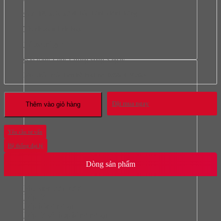
Cam kết xuất xứ & bảo hành chính hãng
Thanh toán linh hoạt
Hỗ trợ trả góp
Bảo hành 1 đổi 1 trong vòng 3 ngày
Mọi thắc mắc liên hệ hotline:
0966.418.365
Đặt mua ngay
Thêm vào giỏ hàng
Yêu cầu tư vấn
Hệ thống đại lý
Dòng sản phẩm
Phụ kiện cửa trượt
Bếp từ
Bếp hồng ngoại
Bếp từ kết hợp hồng ngoại