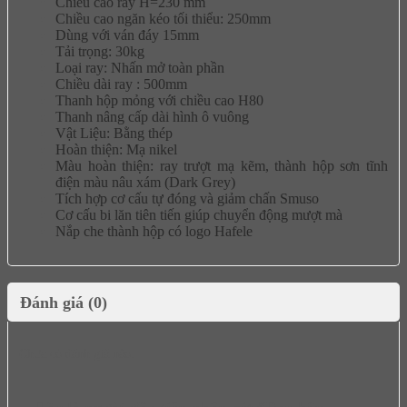
Chiều cao ray H=230 mm
Chiều cao ngăn kéo tối thiểu: 250mm
Dùng với ván đáy 15mm
Tải trọng: 30kg
Loại ray: Nhấn mở toàn phần
Chiều dài ray : 500mm
Thanh hộp mỏng với chiều cao H80
Thanh nâng cấp dài hình ô vuông
Vật Liệu: Bằng thép
Hoàn thiện: Mạ nikel
Màu hoàn thiện: ray trượt mạ kẽm, thành hộp sơn tĩnh
điện màu nâu xám (Dark Grey)
Tích hợp cơ cấu tự đóng và giảm chấn Smuso
Cơ cấu bi lăn tiên tiến giúp chuyển động mượt mà
Nắp che thành hộp có logo Hafele
Đánh giá (0)
Chưa có đánh giá nào.