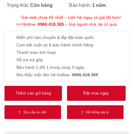
48.000₫.
là:
Trạng thái:
Còn hàng
Bảo hành:
1 năm
36.000₫.
Giá web chưa tốt nhất – Liên hệ ngay có giá tốt hơn!
>> Hotline:
0966.418.365
– Giá người nhà, lại có quà.
Miễn phí vận chuyển & lắp đặt toàn quốc
Cam kết xuất xứ & bảo hành chính hãng
Thanh toán linh hoạt
Hỗ trợ trả góp
Bảo hành 1 đổi 1 trong vòng 3 ngày
Mọi thắc mắc liên hệ hotline:
0966.418.365
Thêm vào giỏ hàng
Đặt mua ngay
Yêu cầu tư vấn
Hệ thống đại lý