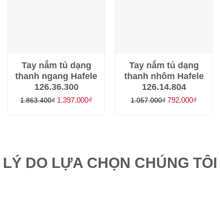
Tay nắm tủ dạng
Tay nắm tủ dạng
thanh ngang Hafele
thanh nhôm Hafele
126.36.300
126.14.804
Giá
Giá
Giá
Giá
1.397.000
₫
792.000
₫
1.863.400
₫
1.057.000
₫
gốc
hiện
gốc
hiện
là:
tại
là:
tại
1.863.400₫.
là:
1.057.000₫.
là:
1.397.000₫.
792.00
LÝ DO LỰA CHỌN CHÚNG TÔI