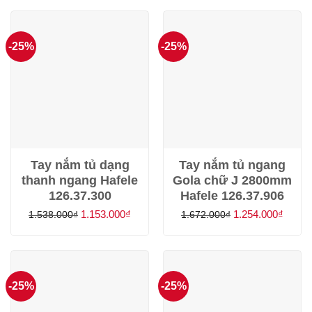
là:
tại
là:
tại
1.702.000₫.
là:
1.672.000₫.
là:
1.276.000₫.
1.254.
-25%
-25%
Tay nắm tủ dạng
Tay nắm tủ ngang
thanh ngang Hafele
Gola chữ J 2800mm
126.37.300
Hafele 126.37.906
Giá
Giá
Giá
Giá
1.153.000
₫
1.254.000
₫
1.538.000
₫
1.672.000
₫
gốc
hiện
gốc
hiện
là:
tại
là:
tại
1.538.000₫.
là:
1.672.000₫.
là:
1.153.000₫.
1.254.
-25%
-25%