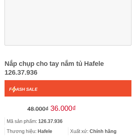
Nắp chụp cho tay nắm tủ Hafele
126.37.936
F
ASH SALE
Giá
Giá
36.000
₫
48.000
₫
gốc
hiện
Mã sản phẩm:
126.37.936
là:
tại
Thương hiệu:
Hafele
Xuất xứ:
Chính hãng