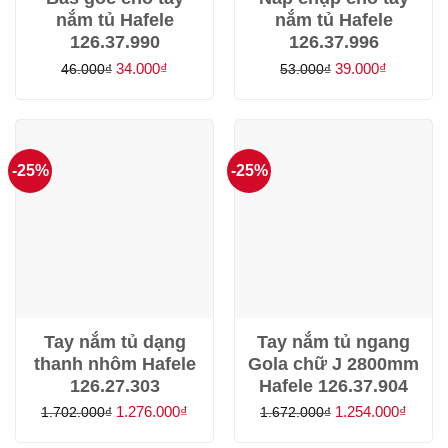
nắm tủ Hafele
nắm tủ Hafele
126.37.990
126.37.996
Giá
Giá
Giá
Giá
34.000
₫
39.000
₫
46.000
₫
53.000
₫
gốc
hiện
gốc
hiện
là:
tại
là:
tại
46.000₫.
là:
53.000₫.
là:
34.000₫.
39.000₫.
-25%
-25%
Tay nắm tủ dạng
Tay nắm tủ ngang
thanh nhôm Hafele
Gola chữ J 2800mm
126.27.303
Hafele 126.37.904
Giá
Giá
Giá
Giá
1.276.000
₫
1.254.000
₫
1.702.000
₫
1.672.000
₫
gốc
hiện
gốc
hiện