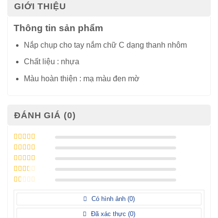
GIỚI THIỆU
Thông tin sản phẩm
Nắp chụp cho tay nắm chữ C dạng thanh nhôm
Chất liệu : nhựa
Màu hoàn thiện : mạ màu đen mờ
ĐÁNH GIÁ (0)
Được xếp
hạng
5
5 sao
Được xếp
hạng
4
5
Được
sao
xếp
Được
hạng
3
xếp
5 sao
Được
hạng
xếp
Có hình ảnh (
0
)
2
5
hạng
sao
1
Đã xác thực (
0
)
5