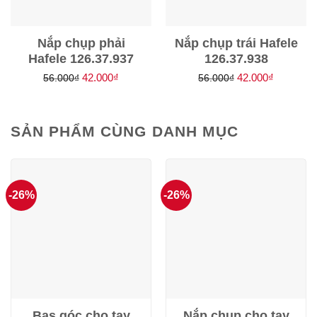
Nắp chụp phải
Nắp chụp trái Hafele
Hafele 126.37.937
126.37.938
Giá
Giá
Giá
Giá
42.000
₫
42.000
₫
56.000
₫
56.000
₫
gốc
hiện
gốc
hiện
là:
tại
là:
tại
56.000₫.
là:
56.000₫.
là:
SẢN PHẨM CÙNG DANH MỤC
42.000₫.
42.000₫.
-26%
-26%
Bas góc cho tay
Nắp chụp cho tay