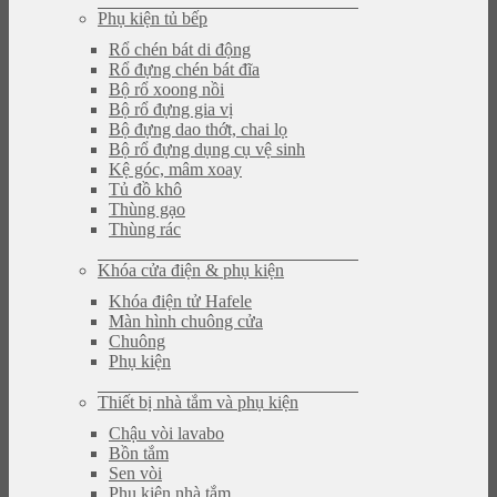
Phụ kiện tủ bếp
Rổ chén bát di động
Rổ đựng chén bát đĩa
Bộ rổ xoong nồi
Bộ rổ đựng gia vị
Bộ đựng dao thớt, chai lọ
Bộ rổ đựng dụng cụ vệ sinh
Kệ góc, mâm xoay
Tủ đồ khô
Thùng gạo
Thùng rác
Khóa cửa điện & phụ kiện
Khóa điện tử Hafele
Màn hình chuông cửa
Chuông
Phụ kiện
Thiết bị nhà tắm và phụ kiện
Chậu vòi lavabo
Bồn tắm
Sen vòi
Phụ kiện nhà tắm