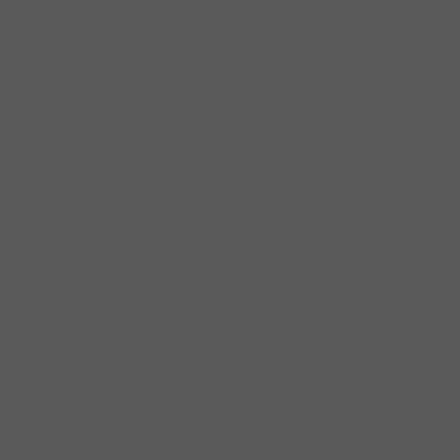
Bản lề cửa đi
Bảng Đẩy Cửa
Bộ Khóa Cửa DIY
Chặn Cửa
Chặn cửa Hafele
Chốt Cửa
Chốt cửa Hafele
Đệm Cửa
Khóa Cóc
Khóa Tay Nắm Gạt
Khóa Tay Nắm Tròn
Khóa Treo
phụ kiện cửa
phụ kiện cửa DIY
Phụ kiện cửa DIY Hafele
Tay Đẩy Hơi Cùi Chỏ
Thân Khóa
Thân khóa Hafele
Thiết Bị Thoát Hiểm
Phụ kiện cửa kính
Kẹp kính
Kẹp kính dưới
Kẹp kính trên