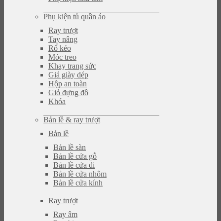
Phụ kiện tủ quần áo
Ray trượt
Tay nâng
Rổ kéo
Móc treo
Khay trang sức
Giá giày dép
Hộp an toàn
Giỏ đựng đồ
Khóa
Bản lề & ray trượt
Bản lề
Bản lề sàn
Bản lề cửa gỗ
Bản lề cửa đi
Bản lề cửa nhôm
Bản lề cửa kính
Ray trượt
Ray âm