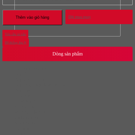
Đặt mua ngay
Thêm vào giỏ hàng
Yêu cầu tư vấn
Hệ thống đại lý
Dòng sản phẩm
Phụ kiện cửa trượt
Bếp từ
Bếp hồng ngoại
Bếp từ kết hợp hồng ngoại
Bếp gas
Lò nướng
Lò vi sóng
Máy hút mùi
Máy rửa chén bát
Chậu rửa bát
Vòi rửa bát
Tủ lạnh
Tủ rượu