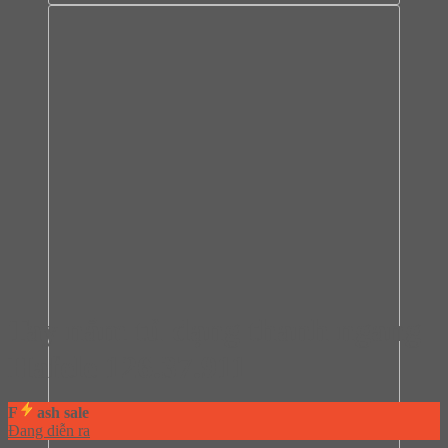
Tay nắm tủ dạng thanh ngang
Hafele 126.37.911
F
ash sale
Đang diễn ra