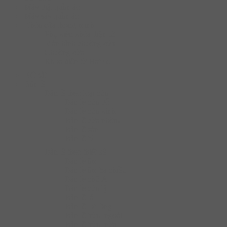
Máy giặt quần áo
Máy sấy quần áo
Khóa cửa thông minh
Phụ kiện khóa điện tử
Màn hình chuông cửa
Chuông cửa
Khóa điện tử Hafele
Két sắt
Bản lề
Bàn lề theo loại cửa
Bản lề cửa gỗ
Bản lề cửa kính
Bản lề cửa nhôm
Bản lề sàn
Bản lề tủ
Bàn lề theo thiết kế
Bản lề âm
Bản lề âm ba chiều
Bản lề chữ A
Bản lề cửa lật
Bản lề lá
Bản lề lọt lòng
Bản lề trùm ngoài
Bản lề trùm nửa