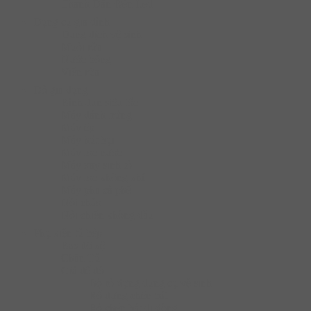
Thanh Dẫn Đèn Led
Dụng cụ gia đình
Dung dịch vệ sinh
Muối rửa
Nước bóng
Viên rửa
Đồ gia dụng
Bình đun siêu tốc
Máy đánh trứng
Máy ép
Máy hút bụi
Máy lọc nước
Máy xay sinh tố
Máy lọc không khí
Máy pha cà phê
Nồi chảo
Nồi chiên không dầu
Phụ kiện tủ bếp
Bas đỡ kệ
Chân Tủ
Giá để đồ
Bộ rổ đựng dụng cụ vệ sinh
Rổ đựng chén bát
Rổ chén bát di động