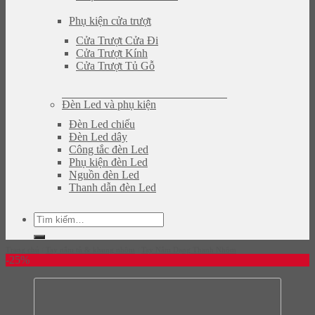
Phụ kiện cửa trượt
Cửa Trượt Cửa Đi
Cửa Trượt Kính
Cửa Trượt Tủ Gỗ
Đèn Led và phụ kiện
Đèn Led chiếu
Đèn Led dây
Công tắc đèn Led
Phụ kiện đèn Led
Nguồn đèn Led
Thanh dẫn đèn Led
Tìm
kiếm:
Trang chủ
/
Tay nắm tủ & khung nhôm
/
Tay Nắm Dạng Thanh Nhôm
-25%