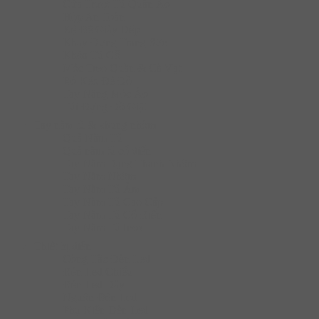
Cửa Trượt Tủ Quần Áo
Hộp An Toàn
Kệ Để Giày Dép
Khay Đựng Trang Sức
Khóa Tủ Gỗ
Móc Treo Quần & Cà Vạt
Rổ Kéo Để Đồ
Tay Nâng Móc Áo
Túi Đựng Đồ Giặt
Tay nắm tủ & khung nhôm
Quả Nắm Tủ
Quả nắm tủ cổ điển
Tay Nắm Dạng Thanh Nhôm
Tay Nắm Nhôm
Tay Nắm Tủ Âm
Tay Nắm Tủ Cao Cấp
Tay Nắm Tủ Cố Điển
Tay Nắm Tủ Inox
Thiết bị điện
Công Tắc Đèn Led
Đèn Led Chiếu
Đèn Led Dây
Nguồn Đèn Led
Phụ Kiện Đèn Led