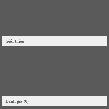
Thiết bị nhà tắm
Bộ Trộn
Chậu vòi lavabo
Phụ Kiện Nhà Tắm
Thiết Bị Vệ Sinh
Bồn tắm
Sen vòi
Giới thiệu
Thông tin sản phẩm
Ứng dụng : dùng cho cửa tủ, không có tay nắm, lắp đặt
giữa các cửa tủ
Chất liệu : nhôm
Màu hoàn thiện : mạ màu bạc
Chiều dài : 3000mm
Đánh giá (0)