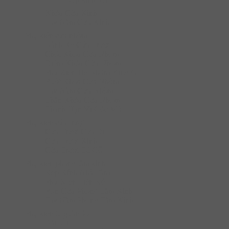
Khóa Cửa Kính
Tay Nắm Cửa Kính
Phụ kiện cửa nhôm
Bánh Xe Cửa Trượt
Chốt Khóa Cửa Nhôm
Điểm Khóa Cửa Nhôm
Phụ Kiện Hệ Nhôm XingFa
Ruột Khóa Cửa Nhôm
Tay Nắm Cửa Nhôm
Thân Khóa Cửa Nhôm
Thanh Hạn Vị Góc Mở
Phụ kiện cửa trượt
Cửa Trượt Cửa Đi
Cửa Trượt Kính
Cửa Trượt Tủ Gỗ
Phụ kiện phòng tắm kính
Kẹp Kính Nhà Tắm
Phụ KIện Liên Kết
Ron Cửa Phòng Tắm Kính
Tay Nắm Phòng Tắm Kính
Phụ kiện tủ quần áo
Bàn Ủi