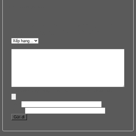
Chưa có đánh giá nào.
Hãy là người đầu tiên nhận xét “Tay nắm tủ
dạng thanh ngang Hafele 126.37.911”
Đánh giá của bạn
*
Hình ảnh (Dung lượng tối đa: 1024 KB, tối đa 5 hình ảnh)
Tên
*
Email
*