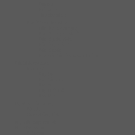
Bas nối
Đế bản lề
Nắp che bản lề
Bàn lề theo tính năng
Bản lề cho cửa nặng
Bản lề cho góc khuất
Bản lề giảm chấn
Bản lề góc rộng
Bản lề nhấn
Phụ kiện bản lề cho cửa 1 cánh
Bản lề & ray trượt
Ray trượt
Ray âm
Ray bánh xe
Ray bi
Ray nhấn mở
Ray hộp
Dụng cụ nấu nướng
Bộ nồi
Chào chống dính
Phụ kiện chậu rửa bát
Phụ kiện cửa đi
Phôi chìa