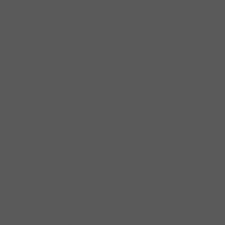
Bộ đựng dao thớt, chai lọ
Bộ rổ xoong nồi
Bộ rổ đựng gia vị
Kệ Góc - Mâm Xoay
Kệ nâng hạ
Kệ treo
Khay Chia Hộc Tủ
Khóa Tủ Bếp
Nêm nhấn mở Hafele
Ốc Liên Kết
Phụ kiện chiếu sáng bếp
Phụ kiện treo kệ tủ
Tấm Lót Hộc Tủ
Tủ đồ khô
Tay nâng
Tay nâng Hafele
Pittong
Bộ ngăn kéo
Thùng rác
Thùng đựng gạo
Khay úp
Tay nắm
Ruột khóa
Phụ kiện ruột khóa