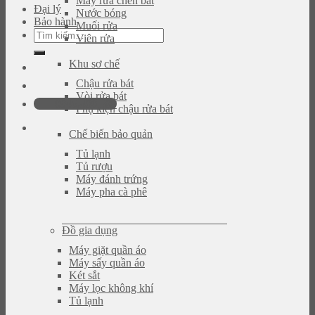
Máy rửa chén bát
Đại lý
Nước bóng
Bảo hành
Muối rửa
Tìm
Viên rửa
kiếm:
Khu sơ chế
Chậu rửa bát
Vòi rửa bát
0946.480.580
Phụ kiện chậu rửa bát
Chế biến bảo quản
Tủ lạnh
Tủ rượu
Máy đánh trứng
Máy pha cà phê
Đồ gia dụng
Máy giặt quần áo
Máy sấy quần áo
Két sắt
Máy lọc không khí
Tủ lạnh