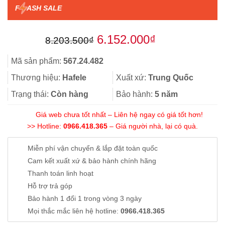
F
ASH SALE
Giá
Giá
6.152.000
₫
8.203.500
₫
gốc
hiện
Mã sản phẩm:
567.24.482
là:
tại
Thương hiệu:
Hafele
Xuất xứ:
Trung Quốc
8.203.500₫.
là:
Trạng thái:
Còn hàng
Bảo hành:
5 năm
6.152.000₫.
Giá web chưa tốt nhất – Liên hệ ngay có giá tốt hơn!
>> Hotline:
0966.418.365
– Giá người nhà, lại có quà.
Miễn phí vận chuyển & lắp đặt toàn quốc
Cam kết xuất xứ & bảo hành chính hãng
Thanh toán linh hoạt
Hỗ trợ trả góp
Bảo hành 1 đổi 1 trong vòng 3 ngày
Mọi thắc mắc liên hệ hotline:
0966.418.365