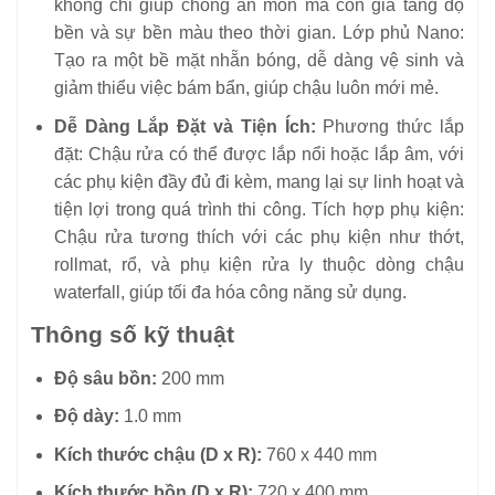
không chỉ giúp chống ăn mòn mà còn gia tăng độ
bền và sự bền màu theo thời gian. Lớp phủ Nano:
Tạo ra một bề mặt nhẵn bóng, dễ dàng vệ sinh và
giảm thiểu việc bám bẩn, giúp chậu luôn mới mẻ.
Dễ Dàng Lắp Đặt và Tiện Ích:
Phương thức lắp
đặt: Chậu rửa có thể được lắp nổi hoặc lắp âm, với
các phụ kiện đầy đủ đi kèm, mang lại sự linh hoạt và
tiện lợi trong quá trình thi công. Tích hợp phụ kiện:
Chậu rửa tương thích với các phụ kiện như thớt,
rollmat, rổ, và phụ kiện rửa ly thuộc dòng chậu
waterfall, giúp tối đa hóa công năng sử dụng.
Thông số kỹ thuật
Độ sâu bồn:
200 mm
Độ dày:
1.0 mm
Kích thước chậu (D x R):
760 x 440 mm
Kích thước bồn (D x R):
720 x 400 mm