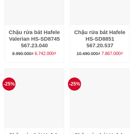
Chậu rửa bát Hafele
Chậu rửa bát Hafele
Valerian HS-SD8745
HS-SD8851
567.23.040
567.20.537
Giá
Giá
Giá
Giá
6.742.000
₫
7.867.000
₫
8.990.000
₫
10.490.000
₫
gốc
hiện
gốc
hiện
là:
tại
là:
tại
8.990.000₫.
là:
10.490.000₫.
là:
6.742.000₫.
7.867
-25%
-25%