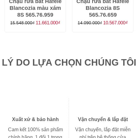
Chậu rửa bát Hafele
Chậu rửa bát Hafele
Blancozia màu xám
Blancozia 8S
8S 565.76.959
565.76.659
Giá
Giá
Giá
Giá
11.661.000
₫
10.567.000
₫
15.548.000
₫
14.090.000
₫
gốc
hiện
gốc
hiện
là:
tại
là:
tại
15.548.000₫.
là:
14.090.000₫.
là:
11.661.000₫.
10.5
LÝ DO LỰA CHỌN CHÚNG TÔI
Xuất xứ & bảo hành
Vận chuyển & lắp đặt
Cam kết 100% sản phẩm
Vận chuyển, lắp đặt miễn
chính hãng, 1 đổi 1 trong
phí trên hệ thống cửa