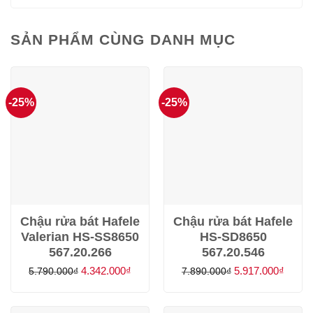
SẢN PHẨM CÙNG DANH MỤC
-25%
-25%
Chậu rửa bát Hafele
Chậu rửa bát Hafele
Valerian HS-SS8650
HS-SD8650
567.20.266
567.20.546
Giá
Giá
Giá
Giá
4.342.000
₫
5.917.000
₫
5.790.000
₫
7.890.000
₫
gốc
hiện
gốc
hiện
là:
tại
là:
tại