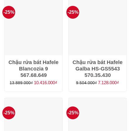
5.790.000₫.
là:
7.890.000₫.
là:
4.342.000₫.
5.917.
-25%
-25%
Chậu rửa bát Hafele
Chậu rửa bát Hafele
Blancozia 9
Galba HS-GS5543
567.68.649
570.35.430
Giá
Giá
Giá
Giá
10.416.000
₫
7.128.000
₫
13.889.000
₫
9.504.000
₫
gốc
hiện
gốc
hiện
là:
tại
là:
tại
13.889.000₫.
là:
9.504.000₫.
là:
10.416.000₫.
7.128.
-25%
-25%