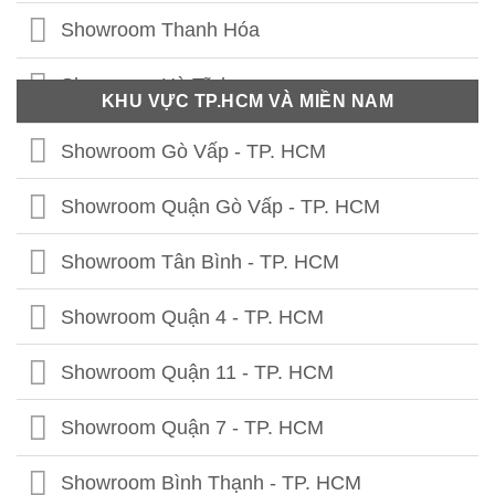
Showroom Vĩnh Phúc
Showroom Thanh Hóa
Showroom Thái Nguyên
Showroom Hà Tĩnh
KHU VỰC TP.HCM VÀ MIỀN NAM
Showroom Phú Thọ
Showroom Quảng Bình
Showroom Gò Vấp - TP. HCM
Showroom Tuyên Quang
Showroom Quảng Trị
Showroom Quận Gò Vấp - TP. HCM
Showroom Hà Giang
Showroom Thừa Thiên Huế
Showroom Tân Bình - TP. HCM
Showroom Cao Bằng
Showroom Quảng Nam
Showroom Quận 4 - TP. HCM
Showroom Lạng Sơn
Showroom Quảng Ngãi
Showroom Quận 11 - TP. HCM
Showroom Bắc Kạn
Showroom Bình Định
Showroom Quận 7 - TP. HCM
Showroom Bắc Giang
Showroom Phú Yên
Showroom Bình Thạnh - TP. HCM