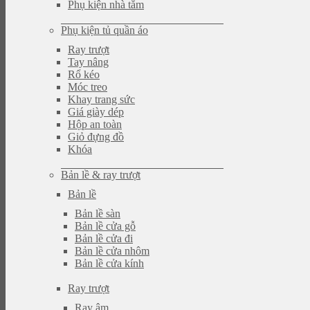
Phụ kiện nhà tắm
Phụ kiện tủ quần áo
Ray trượt
Tay nâng
Rổ kéo
Móc treo
Khay trang sức
Giá giày dép
Hộp an toàn
Giỏ đựng đồ
Khóa
Bản lề & ray trượt
Bản lề
Bản lề sàn
Bản lề cửa gỗ
Bản lề cửa đi
Bản lề cửa nhôm
Bản lề cửa kính
Ray trượt
Ray âm