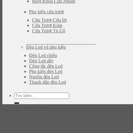
Ruột Khóa Cửa Nhôm
Phụ kiện cửa trượt
Cửa Trượt Cửa Đi
Cửa Trượt Kính
Cửa Trượt Tủ Gỗ
Đèn Led và phụ kiện
Đèn Led chiếu
Đèn Led dây
Công tắc đèn Led
Phụ kiện đèn Led
Nguồn đèn Led
Thanh dẫn đèn Led
Tìm
kiếm:
Trang chủ
/
Chậu rửa bát