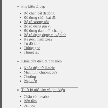
Phụ kiện tủ bếp
Rổ chén bát di động
Rổ đựng chén bát đĩa
Bộ rổ xoong nồi
Bộ rổ đựng gia vị
Bộ đựng dao thớt, chai lọ
Bộ rổ đựng dụng cụ vệ sinh
Kệ góc, mâm xoay
Tủ đồ khô
Thùng gạo
Thùng rác
Khóa cửa điện & phụ kiện
Khóa điện tử Hafele
Màn hình chuông cửa
Chuông
Phụ kiện
Thiết bị nhà tắm và phụ kiện
Chậu vòi lavabo
Bồn tắm
Sen vòi