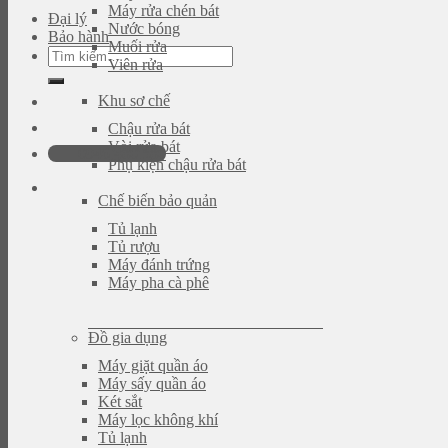
Máy rửa chén bát
Đại lý
Nước bóng
Bảo hành
Muối rửa
Tìm
Viên rửa
kiếm:
Khu sơ chế
Chậu rửa bát
Vòi rửa bát
0946.480.580
Phụ kiện chậu rửa bát
Chế biến bảo quản
Tủ lạnh
Tủ rượu
Máy đánh trứng
Máy pha cà phê
Đồ gia dụng
Máy giặt quần áo
Máy sấy quần áo
Két sắt
Máy lọc không khí
Tủ lạnh