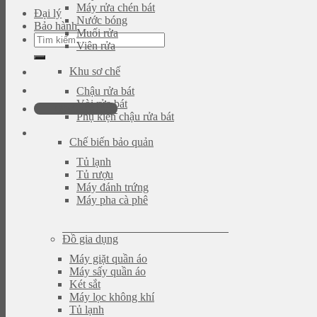
Máy rửa chén bát
Đại lý
Nước bóng
Bảo hành
Muối rửa
Tìm
Viên rửa
kiếm:
Khu sơ chế
Chậu rửa bát
Vòi rửa bát
0946.480.580
Phụ kiện chậu rửa bát
Chế biến bảo quản
Tủ lạnh
Tủ rượu
Máy đánh trứng
Máy pha cà phê
Đồ gia dụng
Máy giặt quần áo
Máy sấy quần áo
Két sắt
Máy lọc không khí
Tủ lạnh