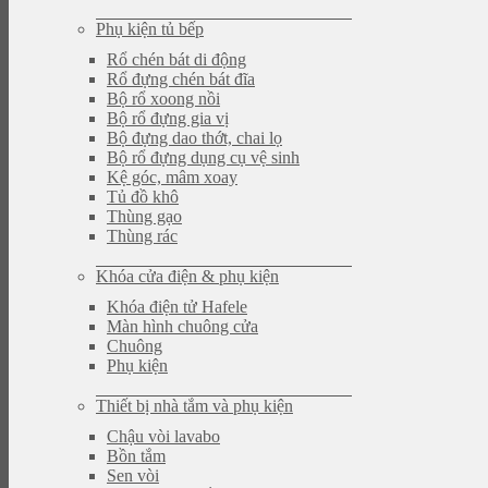
Phụ kiện tủ bếp
Rổ chén bát di động
Rổ đựng chén bát đĩa
Bộ rổ xoong nồi
Bộ rổ đựng gia vị
Bộ đựng dao thớt, chai lọ
Bộ rổ đựng dụng cụ vệ sinh
Kệ góc, mâm xoay
Tủ đồ khô
Thùng gạo
Thùng rác
Khóa cửa điện & phụ kiện
Khóa điện tử Hafele
Màn hình chuông cửa
Chuông
Phụ kiện
Thiết bị nhà tắm và phụ kiện
Chậu vòi lavabo
Bồn tắm
Sen vòi