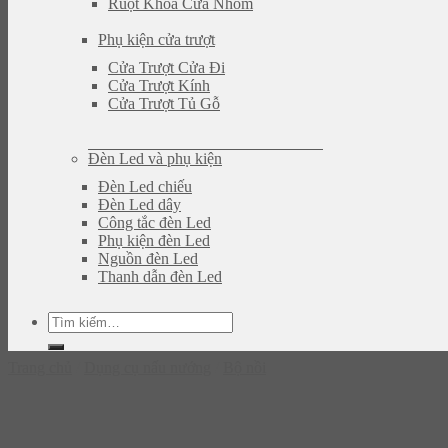
Ruột Khóa Cửa Nhôm
Phụ kiện cửa trượt
Cửa Trượt Cửa Đi
Cửa Trượt Kính
Cửa Trượt Tủ Gỗ
Đèn Led và phụ kiện
Đèn Led chiếu
Đèn Led dây
Công tắc đèn Led
Phụ kiện đèn Led
Nguồn đèn Led
Thanh dẫn đèn Led
Tìm
kiếm:
Trang chủ
/
Dụng cụ nấu nướng
/
Bộ nồi