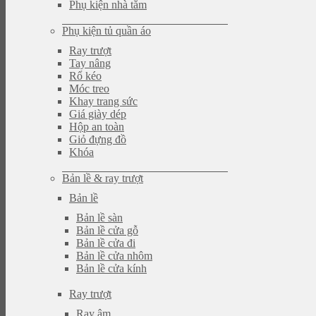
Phụ kiện nhà tắm
Phụ kiện tủ quần áo
Ray trượt
Tay nâng
Rổ kéo
Móc treo
Khay trang sức
Giá giày dép
Hộp an toàn
Giỏ đựng đồ
Khóa
Bản lề & ray trượt
Bản lề
Bản lề sàn
Bản lề cửa gỗ
Bản lề cửa đi
Bản lề cửa nhôm
Bản lề cửa kính
Ray trượt
Ray âm