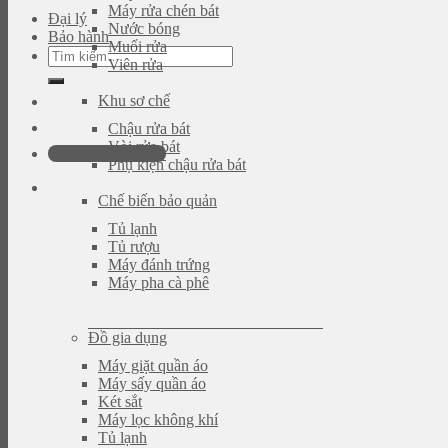
Máy rửa chén bát
Đại lý
Nước bóng
Bảo hành
Muối rửa
Tìm
Viên rửa
kiếm:
Khu sơ chế
Chậu rửa bát
Vòi rửa bát
0946.480.580
Phụ kiện chậu rửa bát
Chế biến bảo quản
Tủ lạnh
Tủ rượu
Máy đánh trứng
Máy pha cà phê
Đồ gia dụng
Máy giặt quần áo
Máy sấy quần áo
Két sắt
Máy lọc không khí
Tủ lạnh