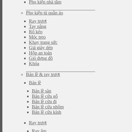
Phụ kiện nhà tắm
Phụ kiện tủ quần áo
Ray trượt
Tay nâng
Rổ kéo
Móc treo
Khay trang sức
Giá giày dép
Hộp an toàn
Giỏ đựng đồ
Khóa
Bản lề & ray trượt
Bản lề
Bản lề sàn
Bản lề cửa gỗ
Bản lề cửa đi
Bản lề cửa nhôm
Bản lề cửa kính
Ray trượt
Ray âm