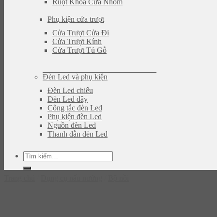
Ruột Khóa Cửa Nhôm
Phụ kiện cửa trượt
Cửa Trượt Cửa Đi
Cửa Trượt Kính
Cửa Trượt Tủ Gỗ
Đèn Led và phụ kiện
Đèn Led chiếu
Đèn Led dây
Công tắc đèn Led
Phụ kiện đèn Led
Nguồn đèn Led
Thanh dẫn đèn Led
Tìm
kiếm:
Trang chủ
/
Dụng cụ nấu nướng
/
Bộ nồi