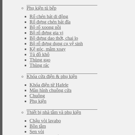
Phụ kiện tủ bếp
Rổ chén bát di động
Rổ đựng chén bát đĩa
Bộ rổ xoong nồi
Bộ rổ đựng gia vị
Bộ đựng dao thớt, chai lọ
Bộ rổ đựng dụng cụ vệ sinh
Kệ góc, mâm xoay
Tủ đồ khô
Thùng gạo
Thùng rác
Khóa cửa điện & phụ kiện
Khóa điện tử Hafele
Màn hình chuông cửa
Chuông
Phụ kiện
Thiết bị nhà tắm và phụ kiện
Chậu vòi lavabo
Bồn tắm
Sen vòi