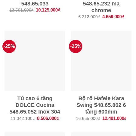
548.65.033
548.65.232 mạ
chrome
Giá
10.125.000
₫
Giá
13.501.000
₫
gốc
hiện
Giá
4.659.000
₫
Giá
6.212.000
₫
là:
tại
gốc
hiện
13.501.000₫.
là:
là:
tại
10.125.000₫.
6.212.000₫.
là:
4.659
-25%
-25%
Tủ cao 6 tầng
Bộ rổ Hafele Kara
DOLCE Cucina
Swing 548.65.862 6
548.65.052 Inox 304
tầng 600mm
Giá
8.506.000
₫
Giá
Giá
12.491.000
₫
Giá
11.342.100
₫
16.655.000
₫
gốc
hiện
gốc
hiện
là:
tại
là:
tại
11.342.100₫.
là:
16.655.000₫.
là:
8.506.000₫.
12.4