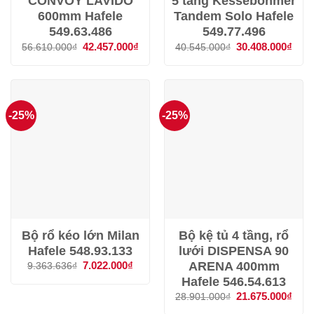
CONVOY LAVIDO
5 tầng Kesseböhmer
600mm Hafele
Tandem Solo Hafele
549.63.486
549.77.496
Giá
42.457.000
₫
Giá
Giá
30.408.000
₫
Giá
56.610.000
₫
40.545.000
₫
gốc
hiện
gốc
hiện
là:
tại
là:
tại
56.610.000₫.
là:
40.545.000₫.
là:
42.457.000₫.
30.4
-25%
-25%
Bộ rổ kéo lớn Milan
Bộ kệ tủ 4 tầng, rổ
Hafele 548.93.133
lưới DISPENSA 90
ARENA 400mm
Giá
7.022.000
₫
Giá
9.363.636
₫
gốc
hiện
Hafele 546.54.613
là:
tại
9.363.636₫.
là:
Giá
21.675.000
₫
Giá
28.901.000
₫
7.022.000₫.
gốc
hiện
là:
tại