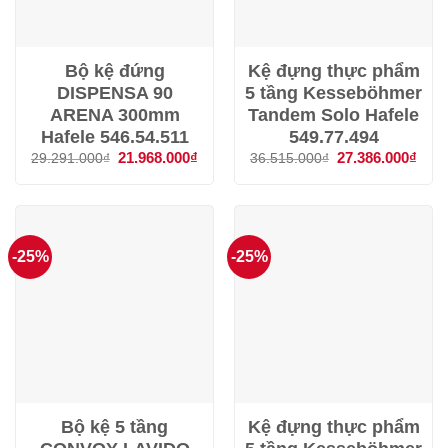
Bộ kệ đứng
Kệ đựng thực phẩm
DISPENSA 90
5 tầng Kesseböhmer
ARENA 300mm
Tandem Solo Hafele
Hafele 546.54.511
549.77.494
Giá
21.968.000
₫
Giá
Giá
27.386.000
₫
Giá
29.291.000
₫
36.515.000
₫
gốc
hiện
gốc
hiện
là:
tại
là:
tại
29.291.000₫.
là:
36.515.000₫.
là:
21.968.000₫.
27.3
-25%
-25%
Bộ kệ 5 tầng
Kệ đựng thực phẩm