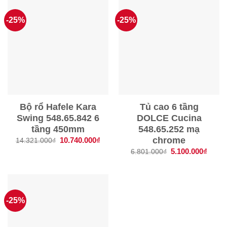
-25%
-25%
Bộ rổ Hafele Kara
Tủ cao 6 tầng
Swing 548.65.842 6
DOLCE Cucina
tầng 450mm
548.65.252 mạ
chrome
Giá
10.740.000
₫
Giá
14.321.000
₫
gốc
hiện
Giá
5.100.000
₫
Giá
6.801.000
₫
là:
tại
gốc
hiện
14.321.000₫.
là:
là:
tại
10.740.000₫.
6.801.000₫.
là:
5.100
-25%