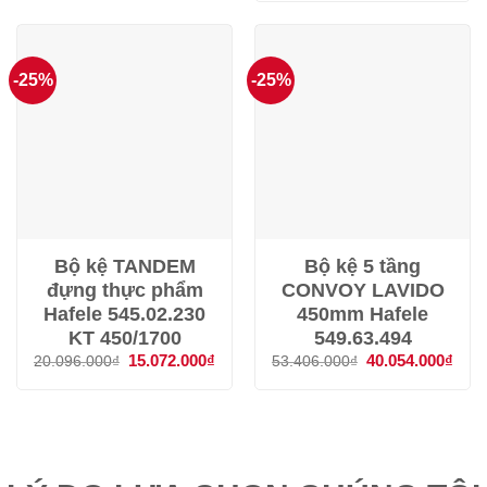
28.901.000₫.
là:
21.6
-25%
-25%
Bộ kệ TANDEM
Bộ kệ 5 tầng
đựng thực phẩm
CONVOY LAVIDO
Hafele 545.02.230
450mm Hafele
KT 450/1700
549.63.494
Giá
15.072.000
₫
Giá
Giá
40.054.000
₫
Giá
20.096.000
₫
53.406.000
₫
gốc
hiện
gốc
hiện
là:
tại
là:
tại
20.096.000₫.
là:
53.406.000₫.
là:
15.072.000₫.
40.0