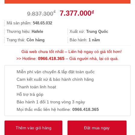
Giá
Giá
7.377.000
₫
₫
9.837.300
gốc
hiện
Mã sản phẩm:
548.65.032
là:
tại
9.837.300₫.
là:
Thương hiệu:
Hafele
Xuất xứ:
Trung Quốc
7.377.000₫.
Trạng thái:
Còn hàng
Bảo hành:
1 năm
Giá web chưa tốt nhất – Liên hệ ngay có giá tốt hơn!
>> Hotline:
0966.418.365
– Giá người nhà, lại có quà.
Miễn phí vận chuyển & lắp đặt toàn quốc
Cam kết xuất xứ & bảo hành chính hãng
Thanh toán linh hoạt
Hỗ trợ trả góp
Bảo hành 1 đổi 1 trong vòng 3 ngày
Mọi thắc mắc liên hệ hotline:
0966.418.365
Thêm vào giỏ hàng
Đặt mua ngay