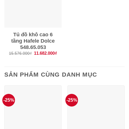
Tủ đồ khô cao 6
tầng Hafele Dolce
548.65.053
Giá
11.682.000
₫
Giá
15.576.000
₫
gốc
hiện
là:
tại
15.576.000₫.
là:
11.682.000₫.
SẢN PHẨM CÙNG DANH MỤC
-25%
-25%