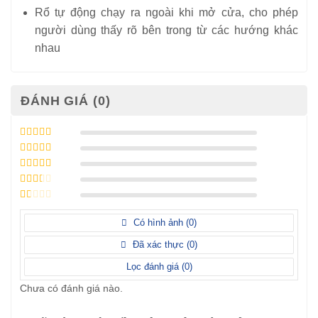
Rổ tự động chạy ra ngoài khi mở cửa, cho phép
người dùng thấy rõ bên trong từ các hướng khác
nhau
ĐÁNH GIÁ (0)
Được xếp
hạng
5
5 sao
Được xếp
hạng
4
5
Được
sao
xếp
Được
hạng
3
xếp
5 sao
Được
hạng
xếp
Có hình ảnh (
0
)
2
5
hạng
sao
1
Đã xác thực (
0
)
5
sao
Lọc đánh giá (
0
)
Chưa có đánh giá nào.