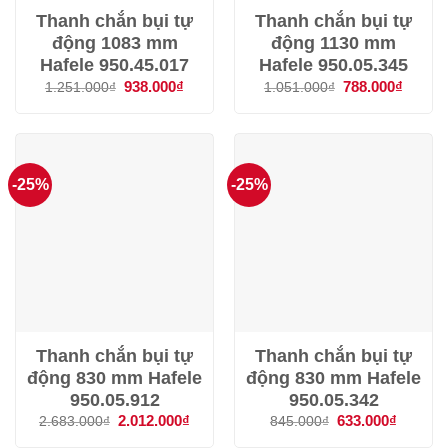
Thanh chắn bụi tự
Thanh chắn bụi tự
động 1083 mm
động 1130 mm
Hafele 950.45.017
Hafele 950.05.345
Giá
938.000
₫
Giá
Giá
788.000
₫
Giá
1.251.000
₫
1.051.000
₫
gốc
hiện
gốc
hiện
là:
tại
là:
tại
1.251.000₫.
là:
1.051.000₫.
là:
938.000₫.
788.00
-25%
-25%
Thanh chắn bụi tự
Thanh chắn bụi tự
động 830 mm Hafele
động 830 mm Hafele
950.05.912
950.05.342
Giá
2.012.000
₫
Giá
Giá
633.000
₫
Giá
2.683.000
₫
845.000
₫
gốc
hiện
gốc
hiện
là:
tại
là:
tại