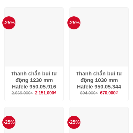
-25%
-25%
Thanh chắn bụi tự
Thanh chắn bụi tự
động 1230 mm
động 1030 mm
Hafele 950.05.916
Hafele 950.05.344
Giá
2.151.000
₫
Giá
Giá
670.000
₫
Giá
2.869.000
₫
894.000
₫
gốc
hiện
gốc
hiện
là:
tại
là:
tại
2.869.000₫.
là:
894.000₫.
là:
2.151.000₫.
670.000
-25%
-25%