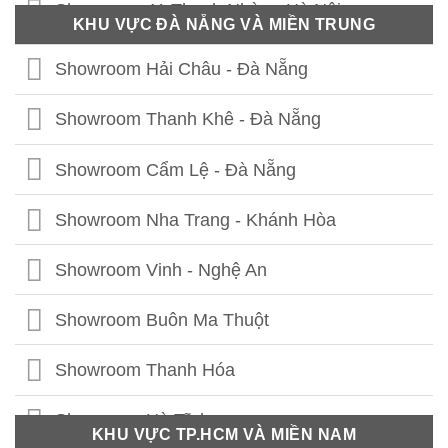
Showroom 41 Thanh Nhàn - Hà Nội
KHU VỰC ĐÀ NẴNG VÀ MIỀN TRUNG
Showroom Thái Thịnh - Hà Nội
Showroom Hải Châu - Đà Nẵng
Showroom Lê Chân - Hải Phòng
Showroom Thanh Khê - Đà Nẵng
Showroom Hạ Long - Quảng Ninh
Showroom Cẩm Lệ - Đà Nẵng
Showroom Bắc Ninh
Showroom Nha Trang - Khánh Hòa
Showroom Hưng Yên
Showroom Vinh - Nghệ An
Showroom Thái Bình
Showroom Buôn Ma Thuột
Showroom Vĩnh Phúc
Showroom Thanh Hóa
Showroom Thái Nguyên
Showroom Hà Tĩnh
KHU VỰC TP.HCM VÀ MIỀN NAM