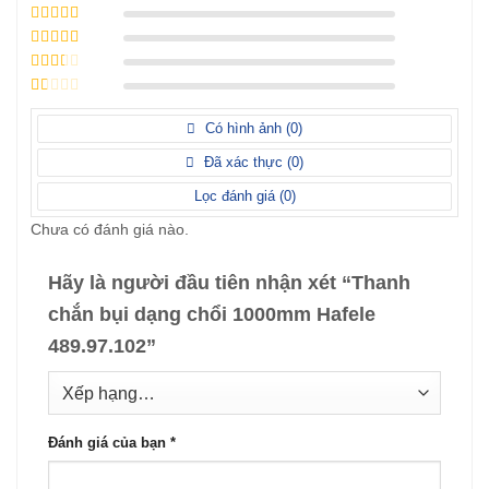
Được xếp
hạng
5
5 sao
Được xếp
hạng
4
5
Được
sao
xếp
Được
hạng
3
xếp
5 sao
Được
hạng
xếp
Có hình ảnh (
0
)
2
5
hạng
sao
1
Đã xác thực (
0
)
5
sao
Lọc đánh giá (
0
)
Chưa có đánh giá nào.
Hãy là người đầu tiên nhận xét “Thanh
chắn bụi dạng chổi 1000mm Hafele
489.97.102”
Đánh giá của bạn
*