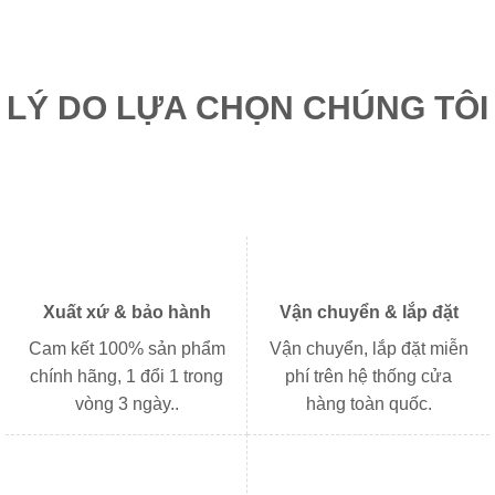
2.683.000₫.
là:
845.000₫.
là:
2.012.000₫.
633.000
LÝ DO LỰA CHỌN CHÚNG TÔI
Xuất xứ & bảo hành
Vận chuyển & lắp đặt
Cam kết 100% sản phẩm
Vận chuyển, lắp đặt miễn
chính hãng, 1 đổi 1 trong
phí trên hệ thống cửa
vòng 3 ngày..
hàng toàn quốc.