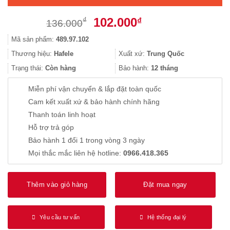
Giá
Giá
102.000
₫
₫
136.000
gốc
hiện
Mã sản phẩm:
489.97.102
là:
tại
136.000₫.
là:
Thương hiệu:
Hafele
Xuất xứ:
Trung Quốc
102.000₫.
Trạng thái:
Còn hàng
Bảo hành:
12 tháng
Miễn phí vận chuyển & lắp đặt toàn quốc
Cam kết xuất xứ & bảo hành chính hãng
Thanh toán linh hoạt
Hỗ trợ trả góp
Bảo hành 1 đổi 1 trong vòng 3 ngày
Mọi thắc mắc liên hệ hotline:
0966.418.365
Thêm vào giỏ hàng
Đặt mua ngay
Yêu cầu tư vấn
Hệ thống đại lý