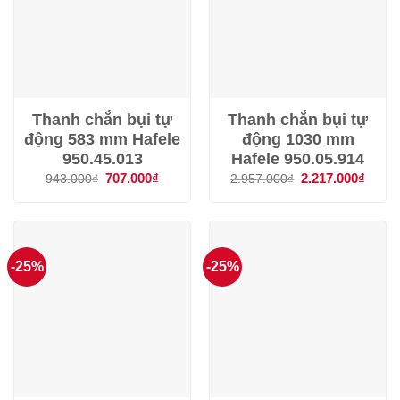
Thanh chắn bụi tự
Thanh chắn bụi tự
động 583 mm Hafele
động 1030 mm
950.45.013
Hafele 950.05.914
Giá
707.000
₫
Giá
Giá
2.217.000
₫
Giá
943.000
₫
2.957.000
₫
gốc
hiện
gốc
hiện
là:
tại
là:
tại
943.000₫.
là:
2.957.000₫.
là:
707.000₫.
2.217
-25%
-25%