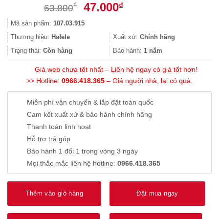
Giá
Giá
47.000
₫
₫
63.800
gốc
hiện
Mã sản phẩm:
107.03.915
là:
tại
63.800₫.
là:
Thương hiệu:
Hafele
Xuất xứ:
Chính hãng
47.000₫.
Trạng thái:
Còn hàng
Bảo hành:
1 năm
Giá web chưa tốt nhất – Liên hệ ngay có giá tốt hơn!
>> Hotline:
0966.418.365
– Giá người nhà, lại có quà.
Miễn phí vận chuyển & lắp đặt toàn quốc
Cam kết xuất xứ & bảo hành chính hãng
Thanh toán linh hoạt
Hỗ trợ trả góp
Bảo hành 1 đổi 1 trong vòng 3 ngày
Mọi thắc mắc liên hệ hotline:
0966.418.365
Thêm vào giỏ hàng
Đặt mua ngay