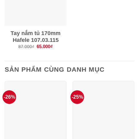
Tay nắm tủ 170mm
Hafele 107.03.115
Giá
65.000
₫
Giá
87.000
₫
gốc
hiện
là:
tại
87.000₫.
là:
65.000₫.
SẢN PHẨM CÙNG DANH MỤC
-26%
-25%