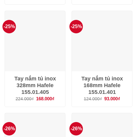
là:
tại
là:
tại
299.000₫.
là:
124.000₫.
là:
224.000₫.
93.000₫.
-25%
-25%
Tay nắm tủ inox
Tay nắm tủ inox
328mm Hafele
168mm Hafele
155.01.405
155.01.401
Giá
168.000
₫
Giá
Giá
93.000
₫
Giá
224.000
₫
124.000
₫
gốc
hiện
gốc
hiện
là:
tại
là:
tại
224.000₫.
là:
124.000₫.
là:
168.000₫.
93.000₫.
-26%
-26%