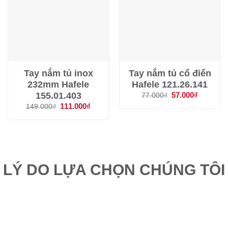
Tay nắm tủ inox
Tay nắm tủ cổ điển
232mm Hafele
Hafele 121.26.141
155.01.403
Giá
57.000
₫
Giá
77.000
₫
gốc
hiện
Giá
111.000
₫
Giá
149.000
₫
là:
tại
gốc
hiện
77.000₫.
là:
là:
tại
57.000₫.
149.000₫.
là:
111.000₫.
LÝ DO LỰA CHỌN CHÚNG TÔI