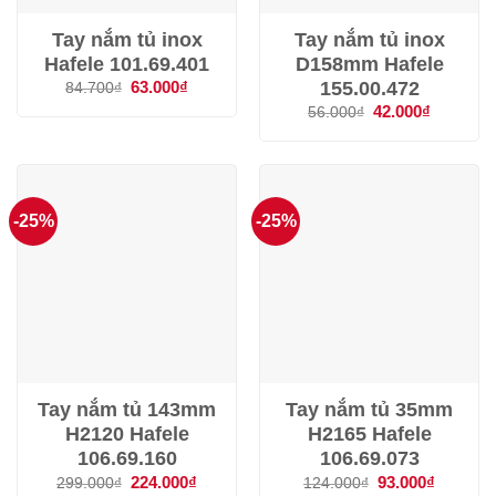
Tay nắm tủ inox
Tay nắm tủ inox
Hafele 101.69.401
D158mm Hafele
155.00.472
Giá
63.000
₫
Giá
84.700
₫
gốc
hiện
Giá
42.000
₫
Giá
56.000
₫
là:
tại
gốc
hiện
84.700₫.
là:
là:
tại
63.000₫.
56.000₫.
là:
42.000₫.
-25%
-25%
Tay nắm tủ 143mm
Tay nắm tủ 35mm
H2120 Hafele
H2165 Hafele
106.69.160
106.69.073
Giá
224.000
₫
Giá
Giá
93.000
₫
Giá
299.000
₫
124.000
₫
gốc
hiện
gốc
hiện