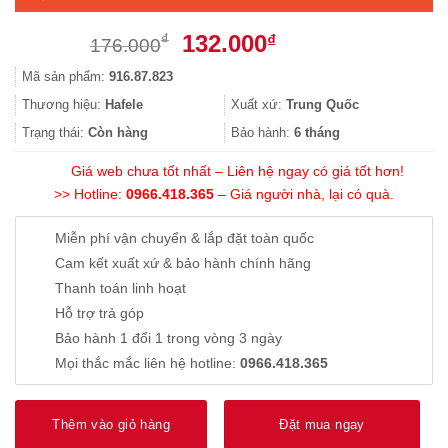
Giá
Giá
132.000
₫
₫
176.000
gốc
hiện
Mã sản phẩm:
916.87.823
là:
tại
176.000₫.
là:
Thương hiệu:
Hafele
Xuất xứ:
Trung Quốc
132.000₫.
Trạng thái:
Còn hàng
Bảo hành:
6 tháng
Giá web chưa tốt nhất – Liên hệ ngay có giá tốt hơn!
>> Hotline:
0966.418.365
– Giá người nhà, lại có quà.
Miễn phí vận chuyển & lắp đặt toàn quốc
Cam kết xuất xứ & bảo hành chính hãng
Thanh toán linh hoạt
Hỗ trợ trả góp
Bảo hành 1 đổi 1 trong vòng 3 ngày
Mọi thắc mắc liên hệ hotline:
0966.418.365
Thêm vào giỏ hàng
Đặt mua ngay