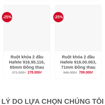
1.078.000₫.
là:
475.000₫.
là:
808.000₫.
356.000
-25%
-25%
Ruột khóa 2 đầu
Ruột khóa 2 đầu
Hafele 916.95.116,
Hafele 916.00.063,
65mm Đồng thau
71mm Đồng thau
Giá
278.000
₫
Giá
Giá
709.000
₫
Giá
371.000
₫
946.000
₫
gốc
hiện
gốc
hiện
là:
tại
là:
tại
371.000₫.
là:
946.000₫.
là:
278.000₫.
709.000
LÝ DO LỰA CHỌN CHÚNG TÔI