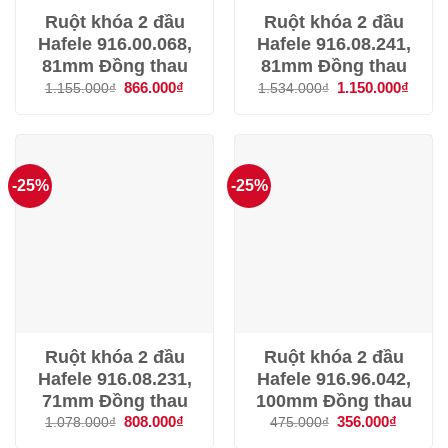
Ruột khóa 2 đầu
Ruột khóa 2 đầu
Hafele 916.00.068,
Hafele 916.08.241,
81mm Đồng thau
81mm Đồng thau
Giá
866.000
₫
Giá
Giá
1.150.000
₫
Giá
1.155.000
₫
1.534.000
₫
gốc
hiện
gốc
hiện
là:
tại
là:
tại
1.155.000₫.
là:
1.534.000₫.
là:
866.000₫.
1.150
-25%
-25%
Ruột khóa 2 đầu
Ruột khóa 2 đầu
Hafele 916.08.231,
Hafele 916.96.042,
71mm Đồng thau
100mm Đồng thau
Giá
808.000
₫
Giá
Giá
356.000
₫
Giá
1.078.000
₫
475.000
₫
gốc
hiện
gốc
hiện
là:
tại
là:
tại