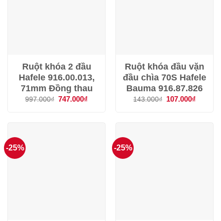
Ruột khóa 2 đầu
Ruột khóa đầu vặn
Hafele 916.00.013,
đầu chìa 70S Hafele
71mm Đồng thau
Bauma 916.87.826
Giá
747.000
₫
Giá
Giá
107.000
₫
Giá
997.000
₫
143.000
₫
gốc
hiện
gốc
hiện
là:
tại
là:
tại
997.000₫.
là:
143.000₫.
là:
747.000₫.
107.000
-25%
-25%