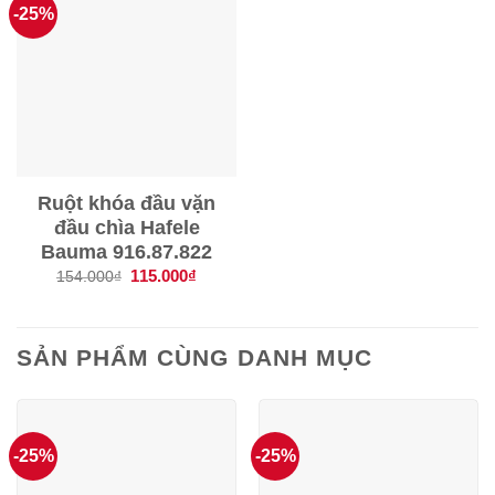
-25%
Ruột khóa đầu vặn
đầu chìa Hafele
Bauma 916.87.822
Giá
115.000
₫
Giá
154.000
₫
gốc
hiện
là:
tại
154.000₫.
là:
115.000₫.
SẢN PHẨM CÙNG DANH MỤC
-25%
-25%