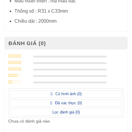
Màu hoàn thiện : mạ màu bạc
Thông số : R31 x C33mm
Chiều dài : 2000mm
ĐÁNH GIÁ (0)
Được xếp
hạng
5
5 sao
Được xếp
hạng
4
5
Được
sao
xếp
Được
hạng
3
xếp
5 sao
Được
hạng
xếp
Có hình ảnh (
0
)
2
5
hạng
sao
1
Đã xác thực (
0
)
5
sao
Lọc đánh giá (
0
)
Chưa có đánh giá nào.