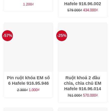
Hafele 916.96.002
1.200
₫
Giá
Giá
434.000
₫
579.000
₫
gốc
hiện
là:
tại
579.000₫.
là:
434.000
-57%
-25%
Pin ruột khóa EM số
Ruột khoá 2 đầu
6 Hafele 916.95.946
chìa, chìa chủ EM
Hafele 916.96.014
Giá
Giá
1.000
₫
2.300
₫
gốc
hiện
Giá
Giá
570.000
₫
761.000
₫
là:
tại
gốc
hiện
2.300₫.
là:
là:
tại
1.000₫.
761.000₫.
là: