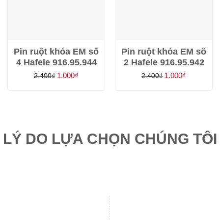
Pin ruột khóa EM số
Pin ruột khóa EM số
4 Hafele 916.95.944
2 Hafele 916.95.942
Giá
Giá
Giá
Giá
1.000
₫
1.000
₫
2.400
₫
2.400
₫
gốc
hiện
gốc
hiện
là:
tại
là:
tại
2.400₫.
là:
2.400₫.
là:
1.000₫.
1.000₫.
LÝ DO LỰA CHỌN CHÚNG TÔI