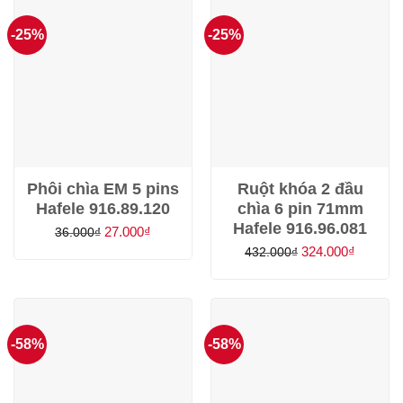
570.000
-25%
-25%
Phôi chìa EM 5 pins
Ruột khóa 2 đầu
Hafele 916.89.120
chìa 6 pin 71mm
Hafele 916.96.081
Giá
Giá
27.000
₫
36.000
₫
gốc
hiện
Giá
Giá
324.000
₫
432.000
₫
là:
tại
gốc
hiện
36.000₫.
là:
là:
tại
27.000₫.
432.000₫.
là:
324.000
-58%
-58%