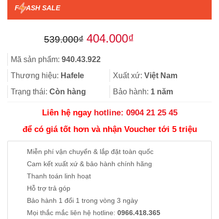
F
ASH SALE
Giá
Giá
404.000
₫
539.000
₫
gốc
hiện
Mã sản phẩm:
940.43.922
là:
tại
Thương hiệu:
Hafele
Xuất xứ:
Việt Nam
539.000₫.
là:
Trạng thái:
Còn hàng
Bảo hành:
1 năm
404.000₫.
Liên hệ ngay
hotline: 0904 21 25 45
để có giá tốt hơn và nhận Voucher tới 5 triệu
Miễn phí vận chuyển & lắp đặt toàn quốc
Cam kết xuất xứ & bảo hành chính hãng
Thanh toán linh hoạt
Hỗ trợ trả góp
Bảo hành 1 đổi 1 trong vòng 3 ngày
Mọi thắc mắc liên hệ hotline:
0966.418.365