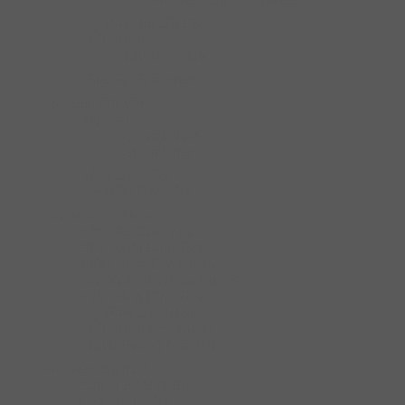
Tay Đẩy Hơi Cùi Chỏ
Thân Khóa
Thân khóa Hafele
Thiết Bị Thoát Hiểm
Phụ kiện cửa kính
Kẹp kính
Kẹp kính dưới
Kẹp kính trên
Khóa Cửa Kính
Tay Nắm Cửa Kính
Phụ kiện cửa nhôm
Bánh Xe Cửa Trượt
Chốt Khóa Cửa Nhôm
Điểm Khóa Cửa Nhôm
Phụ Kiện Hệ Nhôm XingFa
Ruột Khóa Cửa Nhôm
Tay Nắm Cửa Nhôm
Thân Khóa Cửa Nhôm
Thanh Hạn Vị Góc Mở
Phụ kiện cửa trượt
Cửa Trượt Cửa Đi
Cửa Trượt Kính