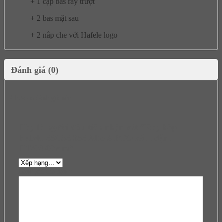
+ 1 cặp bas ray trượt
+ 2 bas mặt sau
+ 2 nắp che với Hafele logo
Đánh giá (0)
Chưa có đánh giá nào.
Hãy là người đầu tiên nhận xét “Ray hộp
Hafele 552.35.355 Alto S PTO xám đậm
H170/500mm”
Đánh giá của bạn
*