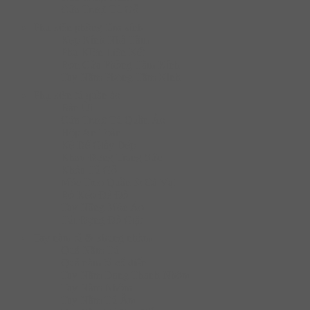
Cửa Trượt Tủ Gỗ
Phụ kiện phòng tắm kính
Kẹp Kính Nhà Tắm
Phụ KIện Liên Kết
Ron Cửa Phòng Tắm Kính
Tay Nắm Phòng Tắm Kính
Phụ kiện tủ quần áo
Bàn Ủi
Cửa Trượt Tủ Quần Áo
Hộp An Toàn
Kệ Để Giày Dép
Khay Đựng Trang Sức
Khóa Tủ Gỗ
Móc Treo Quần & Cà Vạt
Rổ Kéo Để Đồ
Tay Nâng Móc Áo
Túi Đựng Đồ Giặt
Tay nắm tủ & khung nhôm
Quả Nắm Tủ
Quả nắm tủ cổ điển
Tay Nắm Dạng Thanh Nhôm
Tay Nắm Nhôm
Tay Nắm Tủ Âm