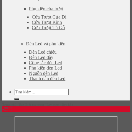
Phụ kiện cửa trượt
Cửa Trượt Cửa Đi
Cửa Trượt Kính
Cửa Trượt Tủ Gỗ
Đèn Led và phụ kiện
Đèn Led chiếu
Đèn Led dây
Công tắc đèn Led
Phụ kiện đèn Led
Nguồn đèn Led
Thanh dẫn đèn Led
Tìm
kiếm:
Trang chủ
/
Bản lề & ray trượt
/
Ray trượt
/
Ray hộp
-25%