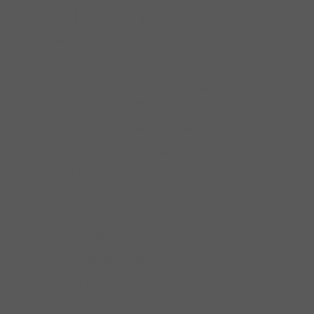
Nồi chảo
Nồi chiên không dầu
Phụ kiện tủ bếp
Bas đỡ kệ
Chân Tủ
Giá để đồ
Bộ rổ đựng dụng cụ vệ sinh
Rổ đựng chén bát
Rổ chén bát di động
Bộ đựng dao thớt, chai lọ
Bộ rổ xoong nồi
Bộ rổ đựng gia vị
Kệ Góc - Mâm Xoay
Kệ nâng hạ
Kệ treo
Khay Chia Hộc Tủ
Khóa Tủ Bếp
Nêm nhấn mở Hafele
Ốc Liên Kết
Phụ kiện chiếu sáng bếp
Phụ kiện treo kệ tủ
Tấm Lót Hộc Tủ
Tủ đồ khô
Tay nâng