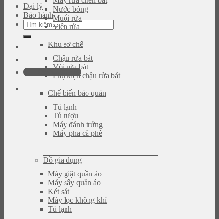
Máy rửa chén bát
Đại lý
Nước bóng
Bảo hành
Muối rửa
Tìm
Viên rửa
kiếm:
Khu sơ chế
Chậu rửa bát
Vòi rửa bát
0946.480.580
Phụ kiện chậu rửa bát
Chế biến bảo quản
Tủ lạnh
Tủ rượu
Máy đánh trứng
Máy pha cà phê
Đồ gia dụng
Máy giặt quần áo
Máy sấy quần áo
Két sắt
Máy lọc không khí
Tủ lạnh