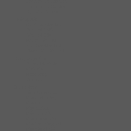
Tay Nắm Tủ Cao Cấp
Tay Nắm Tủ Cố Điển
Tay Nắm Tủ Inox
Thiết bị điện
Công Tắc Đèn Led
Đèn Led Chiếu
Đèn Led Dây
Nguồn Đèn Led
Phụ Kiện Đèn Led
Thanh Dẫn Đèn Led
Dụng cụ gia đình
Dung dịch vệ sinh
Muối rửa
Nước bóng
Viên rửa
Đồ gia dụng
Bình đun siêu tốc
Máy đánh trứng
Máy ép
Máy hút bụi
Máy lọc nước
Máy xay sinh tố
Máy lọc không khí
Máy pha cà phê