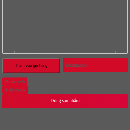
Miễn phí vận chuyển & lắp đặt toàn quốc
Cam kết xuất xứ & bảo hành chính hãng
Thanh toán linh hoạt
Hỗ trợ trả góp
Bảo hành 1 đổi 1 trong vòng 3 ngày
Mọi thắc mắc liên hệ hotline:
0966.418.365
Đặt mua ngay
Thêm vào giỏ hàng
Yêu cầu tư vấn
Hệ thống đại lý
Dòng sản phẩm
Phụ kiện cửa trượt
Bếp từ
Bếp hồng ngoại