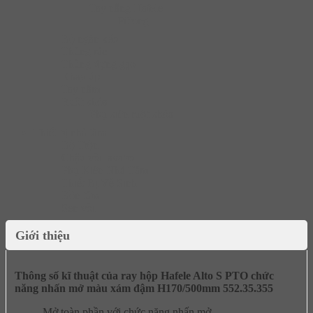
Tay nâng Hafele
Pittong
Bộ ngăn kéo
Thùng rác
Thùng đựng gạo
Khay úp
Tay nắm
Ruột khóa
Phụ kiện ruột khóa
Thiết bị nhà tắm
Bộ Trộn
Chậu vòi lavabo
Phụ Kiện Nhà Tắm
Thiết Bị Vệ Sinh
Bồn tắm
Sen vòi
Giới thiệu
Thông số kĩ thuật của ray hộp Hafele Alto S PTO chức
năng nhấn mở màu xám đậm H170/500mm 552.35.355
Mở toàn phần với chức năng nhấn mở