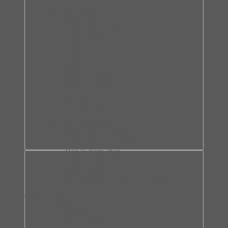
Bàn lề theo thiết kế
Bản lề âm
Bản lề âm ba chiều
Bản lề chữ A
Bản lề cửa lật
Bản lề lá
Bản lề lọt lòng
Bản lề trùm ngoài
Bản lề trùm nửa
Bas nối
Đế bản lề
Nắp che bản lề
Bàn lề theo tính năng
Bản lề cho cửa nặng
Bản lề cho góc khuất
Bản lề giảm chấn
Bản lề góc rộng
Bản lề nhấn
Phụ kiện bản lề cho cửa 1 cánh
Bản lề & ray trượt
Ray trượt
Ray âm
Ray bánh xe