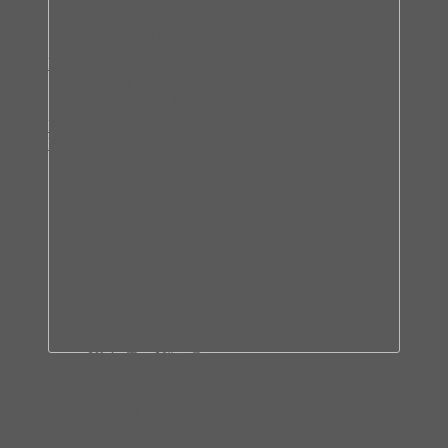
Ray bi
Ray nhấn mở
Ray hộp
Dụng cụ nấu nướng
Bộ nồi
Chào chống dính
Phụ kiện chậu rửa bát
Phụ kiện cửa đi
Phôi chìa
Bản lề cửa đi
Bảng Đẩy Cửa
Bộ Khóa Cửa DIY
Chặn Cửa
Chặn cửa Hafele
Chốt Cửa
Chốt cửa Hafele
Đệm Cửa
Khóa Cóc
Khóa Tay Nắm Gạt
Khóa Tay Nắm Tròn
Khóa Treo
phụ kiện cửa
phụ kiện cửa DIY
Phụ kiện cửa DIY Hafele