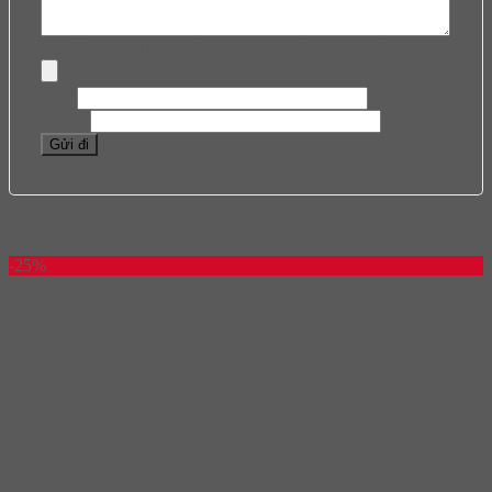
Hình ảnh (Dung lượng tối đa: 1024 KB, tối đa 5 hình ảnh)
Tên
*
Email
*
Sản phẩm tương tự
-25%