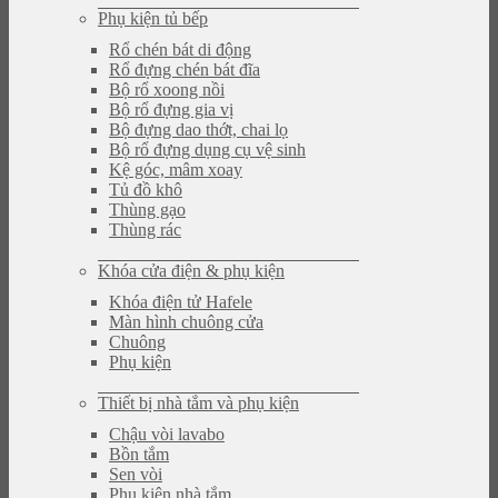
Phụ kiện tủ bếp
Rổ chén bát di động
Rổ đựng chén bát đĩa
Bộ rổ xoong nồi
Bộ rổ đựng gia vị
Bộ đựng dao thớt, chai lọ
Bộ rổ đựng dụng cụ vệ sinh
Kệ góc, mâm xoay
Tủ đồ khô
Thùng gạo
Thùng rác
Khóa cửa điện & phụ kiện
Khóa điện tử Hafele
Màn hình chuông cửa
Chuông
Phụ kiện
Thiết bị nhà tắm và phụ kiện
Chậu vòi lavabo
Bồn tắm
Sen vòi
Phụ kiện nhà tắm