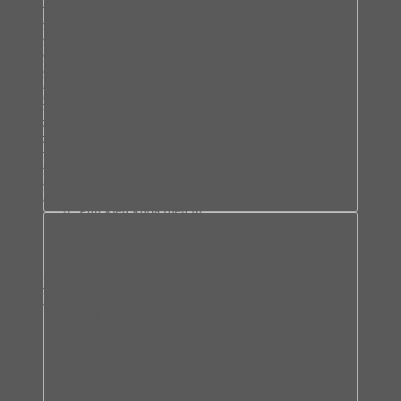
Bếp từ kết hợp hồng ngoại
Bếp gas
Lò nướng
Lò vi sóng
Máy hút mùi
Máy rửa chén bát
Chậu rửa bát
Vòi rửa bát
Tủ lạnh
Tủ rượu
Máy giặt quần áo
Máy sấy quần áo
Khóa cửa thông minh
Phụ kiện khóa điện tử
Màn hình chuông cửa
Chuông cửa
Khóa điện tử Hafele
Két sắt
Bản lề
Bàn lề theo loại cửa
Bản lề cửa gỗ
Bản lề cửa kính
Bản lề cửa nhôm
Bản lề sàn
Bản lề tủ