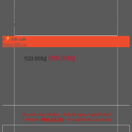
Ray hộp Hafele 552.35.355 Alto
S PTO xám đậm H170/500mm
F
ash sale
Đang diễn ra
Giá
Giá
690.000
₫
920.000
₫
gốc
hiện
Mã sản phẩm:
552.35.355
là:
tại
Thương hiệu:
Hafele
920.000₫.
là:
Xuất xứ:
Trung Quốc
690.000₫.
Trạng thái:
Còn hàng
Bảo hành:
6 tháng
Giá web chưa tốt nhất – Liên hệ ngay có giá tốt hơn!
>> Hotline:
0966.418.365
– Giá người nhà, lại có quà.