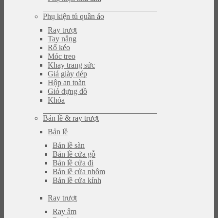
Phụ kiện tủ quần áo
Ray trượt
Tay nâng
Rổ kéo
Móc treo
Khay trang sức
Giá giày dép
Hộp an toàn
Giỏ đựng đồ
Khóa
Bản lề & ray trượt
Bản lề
Bản lề sàn
Bản lề cửa gỗ
Bản lề cửa đi
Bản lề cửa nhôm
Bản lề cửa kính
Ray trượt
Ray âm