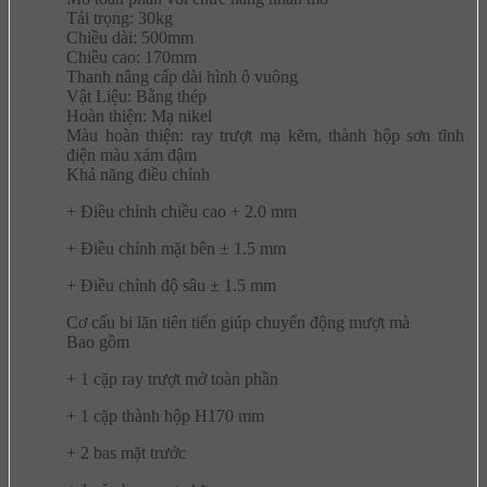
Tải trọng: 30kg
Chiều dài: 500mm
Chiều cao: 170mm
Thanh nâng cấp dài hình ô vuông
Vật Liệu: Bằng thép
Hoàn thiện: Mạ nikel
Màu hoàn thiện: ray trượt mạ kẽm, thành hộp sơn tĩnh
điện màu xám đậm
Khả năng điều chỉnh
+ Điều chỉnh chiều cao + 2.0 mm
+ Điều chỉnh mặt bên ± 1.5 mm
+ Điều chỉnh độ sâu ± 1.5 mm
Cơ cấu bi lăn tiên tiến giúp chuyển động mượt mà
Bao gồm
+ 1 cặp ray trượt mở toàn phần
+ 1 cặp thành hộp H170 mm
+ 2 bas mặt trước