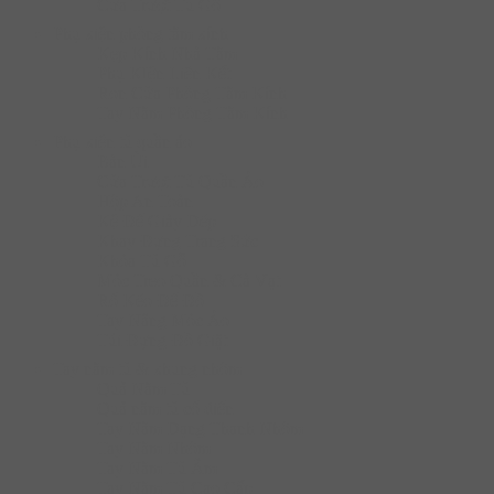
Cửa Trượt Tủ Gỗ
Phụ kiện phòng tắm kính
Kẹp Kính Nhà Tắm
Phụ KIện Liên Kết
Ron Cửa Phòng Tắm Kính
Tay Nắm Phòng Tắm Kính
Phụ kiện tủ quần áo
Bàn Ủi
Cửa Trượt Tủ Quần Áo
Hộp An Toàn
Kệ Để Giày Dép
Khay Đựng Trang Sức
Khóa Tủ Gỗ
Móc Treo Quần & Cà Vạt
Rổ Kéo Để Đồ
Tay Nâng Móc Áo
Túi Đựng Đồ Giặt
Tay nắm tủ & khung nhôm
Quả Nắm Tủ
Quả nắm tủ cổ điển
Tay Nắm Dạng Thanh Nhôm
Tay Nắm Nhôm
Tay Nắm Tủ Âm
Tay Nắm Tủ Cao Cấp