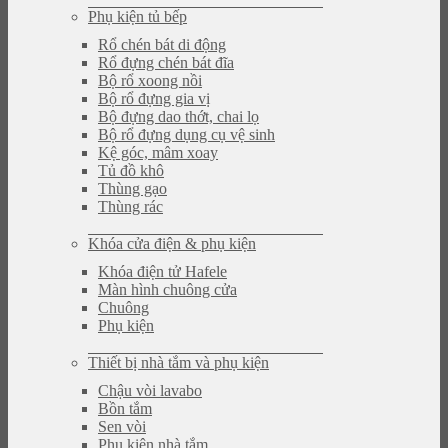
Phụ kiện tủ bếp
Rổ chén bát di động
Rổ đựng chén bát đĩa
Bộ rổ xoong nồi
Bộ rổ đựng gia vị
Bộ đựng dao thớt, chai lọ
Bộ rổ đựng dụng cụ vệ sinh
Kệ góc, mâm xoay
Tủ đồ khô
Thùng gạo
Thùng rác
Khóa cửa điện & phụ kiện
Khóa điện tử Hafele
Màn hình chuông cửa
Chuông
Phụ kiện
Thiết bị nhà tắm và phụ kiện
Chậu vòi lavabo
Bồn tắm
Sen vòi
Phụ kiện nhà tắm