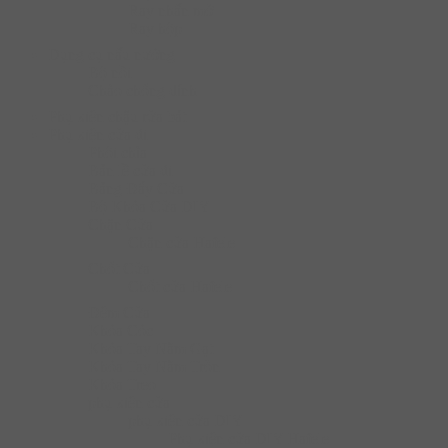
Ray nhấn mở
Ray hộp
Dụng cụ nấu nướng
Bộ nồi
Chào chống dính
Phụ kiện chậu rửa bát
Phụ kiện cửa đi
Phôi chìa
Bản lề cửa đi
Bảng Đẩy Cửa
Bộ Khóa Cửa DIY
Chặn Cửa
Chặn cửa Hafele
Chốt Cửa
Chốt cửa Hafele
Đệm Cửa
Khóa Cóc
Khóa Tay Nắm Gạt
Khóa Tay Nắm Tròn
Khóa Treo
phụ kiện cửa
phụ kiện cửa DIY
Phụ kiện cửa DIY Hafele