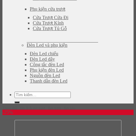
Phụ kiện cửa trượt
Cửa Trượt Cửa Đi
Cửa Trượt Kính
Cửa Trượt Tủ Gỗ
Đèn Led và phụ kiện
Đèn Led chiếu
Đèn Led dây
Công tắc đèn Led
Phụ kiện đèn Led
Nguồn đèn Led
Thanh dẫn đèn Led
Tìm
kiếm:
Trang chủ
/
Bản lề & ray trượt
/
Ray trượt
/
Ray hộp
-25%