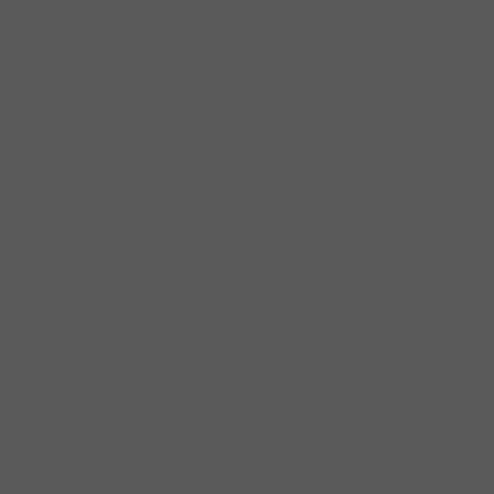
Bếp gas
Lò nướng
Lò vi sóng
Máy hút mùi
Máy rửa chén bát
Chậu rửa bát
Vòi rửa bát
Tủ lạnh
Tủ rượu
Máy giặt quần áo
Máy sấy quần áo
Khóa cửa thông minh
Phụ kiện khóa điện tử
Màn hình chuông cửa
Chuông cửa
Khóa điện tử Hafele
Két sắt
Bản lề
Bàn lề theo loại cửa
Bản lề cửa gỗ
Bản lề cửa kính
Bản lề cửa nhôm
Bản lề sàn
Bản lề tủ