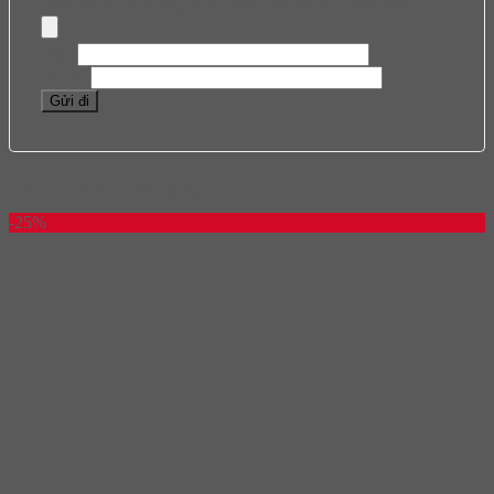
Hình ảnh (Dung lượng tối đa: 1024 KB, tối đa 5 hình ảnh)
Tên
*
Email
*
Sản phẩm tương tự
-25%