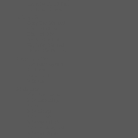
Tay Nắm Tủ Cố Điển
Tay Nắm Tủ Inox
Thiết bị điện
Công Tắc Đèn Led
Đèn Led Chiếu
Đèn Led Dây
Nguồn Đèn Led
Phụ Kiện Đèn Led
Thanh Dẫn Đèn Led
Dụng cụ gia đình
Dung dịch vệ sinh
Muối rửa
Nước bóng
Viên rửa
Đồ gia dụng
Bình đun siêu tốc
Máy đánh trứng
Máy ép
Máy hút bụi
Máy lọc nước
Máy xay sinh tố
Máy lọc không khí
Máy pha cà phê