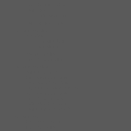
Tay Đẩy Hơi Cùi Chỏ
Thân Khóa
Thân khóa Hafele
Thiết Bị Thoát Hiểm
Phụ kiện cửa kính
Kẹp kính
Kẹp kính dưới
Kẹp kính trên
Khóa Cửa Kính
Tay Nắm Cửa Kính
Phụ kiện cửa nhôm
Bánh Xe Cửa Trượt
Chốt Khóa Cửa Nhôm
Điểm Khóa Cửa Nhôm
Phụ Kiện Hệ Nhôm XingFa
Ruột Khóa Cửa Nhôm
Tay Nắm Cửa Nhôm
Thân Khóa Cửa Nhôm
Thanh Hạn Vị Góc Mở
Phụ kiện cửa trượt
Cửa Trượt Cửa Đi
Cửa Trượt Kính