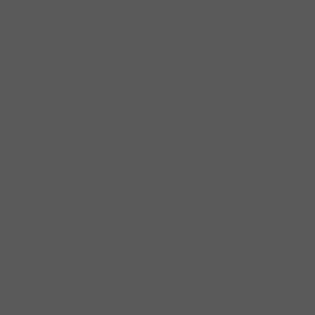
Bàn lề theo thiết kế
Bản lề âm
Bản lề âm ba chiều
Bản lề chữ A
Bản lề cửa lật
Bản lề lá
Bản lề lọt lòng
Bản lề trùm ngoài
Bản lề trùm nửa
Bas nối
Đế bản lề
Nắp che bản lề
Bàn lề theo tính năng
Bản lề cho cửa nặng
Bản lề cho góc khuất
Bản lề giảm chấn
Bản lề góc rộng
Bản lề nhấn
Phụ kiện bản lề cho cửa 1 cánh
Bản lề & ray trượt
Ray trượt
Ray âm
Ray bánh xe
Ray bi