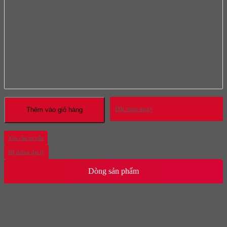
Miễn phí vận chuyển & lắp đặt toàn quốc
Cam kết xuất xứ & bảo hành chính hãng
Thanh toán linh hoạt
Hỗ trợ trả góp
Bảo hành 1 đổi 1 trong vòng 3 ngày
Mọi thắc mắc liên hệ hotline:
0966.418.365
Đặt mua ngay
Thêm vào giỏ hàng
Yêu cầu tư vấn
Hệ thống đại lý
Dòng sản phẩm
Phụ kiện cửa trượt
Bếp từ
Bếp hồng ngoại
Bếp từ kết hợp hồng ngoại