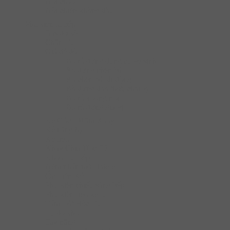
Nồi chảo
Nồi chiên không dầu
Phụ kiện tủ bếp
Bas đỡ kệ
Chân Tủ
Giá để đồ
Bộ rổ đựng dụng cụ vệ sinh
Rổ đựng chén bát
Rổ chén bát di động
Bộ đựng dao thớt, chai lọ
Bộ rổ xoong nồi
Bộ rổ đựng gia vị
Kệ Góc - Mâm Xoay
Kệ nâng hạ
Kệ treo
Khay Chia Hộc Tủ
Khóa Tủ Bếp
Nêm nhấn mở Hafele
Ốc Liên Kết
Phụ kiện chiếu sáng bếp
Phụ kiện treo kệ tủ
Tấm Lót Hộc Tủ
Tủ đồ khô
Tay nâng