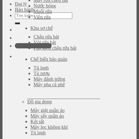
Máy rửa chén bát
Đại lý
Nước bóng
Bảo hành
Muối rửa
Tìm
Viên rửa
kiếm:
Khu sơ chế
Chậu rửa bát
Vòi rửa bát
0946.480.580
Phụ kiện chậu rửa bát
Chế biến bảo quản
Tủ lạnh
Tủ rượu
Máy đánh trứng
Máy pha cà phê
Đồ gia dụng
Máy giặt quần áo
Máy sấy quần áo
Két sắt
Máy lọc không khí
Tủ lạnh