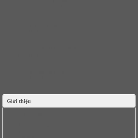
Tay nâng Hafele
Pittong
Bộ ngăn kéo
Thùng rác
Thùng đựng gạo
Khay úp
Tay nắm
Ruột khóa
Phụ kiện ruột khóa
Thiết bị nhà tắm
Bộ Trộn
Chậu vòi lavabo
Phụ Kiện Nhà Tắm
Thiết Bị Vệ Sinh
Bồn tắm
Sen vòi
Giới thiệu
Thông số kỹ thuật
Chiều dài: 500mm
Chiều cao: 228mm
Tải trọng: 30kg