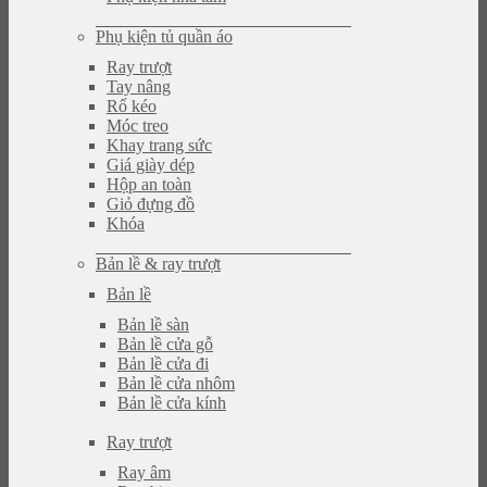
Phụ kiện tủ quần áo
Ray trượt
Tay nâng
Rổ kéo
Móc treo
Khay trang sức
Giá giày dép
Hộp an toàn
Giỏ đựng đồ
Khóa
Bản lề & ray trượt
Bản lề
Bản lề sàn
Bản lề cửa gỗ
Bản lề cửa đi
Bản lề cửa nhôm
Bản lề cửa kính
Ray trượt
Ray âm