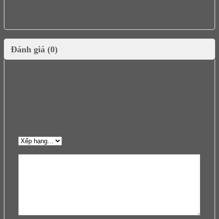
Màu sắc: Đen
Chất liệu: Thép
Đánh giá (0)
Chưa có đánh giá nào.
Hãy là người đầu tiên nhận xét “Ray hộp
Hafele 550.85.335 Intivo X7 giảm chấn đen
30kg D 228mm”
Đánh giá của bạn
*