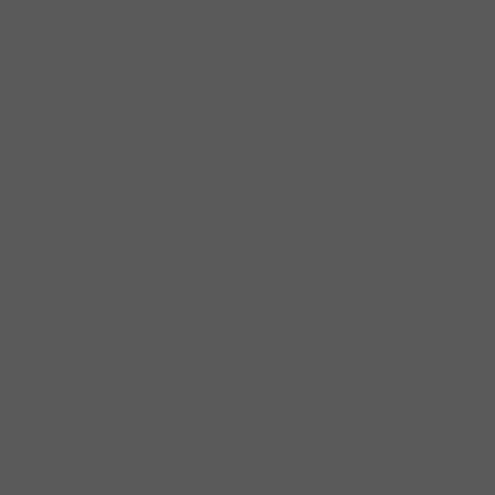
Thân khóa Hafele
Thiết Bị Thoát Hiểm
Phụ kiện cửa kính
Kẹp kính
Kẹp kính dưới
Kẹp kính trên
Khóa Cửa Kính
Tay Nắm Cửa Kính
Phụ kiện cửa nhôm
Bánh Xe Cửa Trượt
Chốt Khóa Cửa Nhôm
Điểm Khóa Cửa Nhôm
Phụ Kiện Hệ Nhôm XingFa
Ruột Khóa Cửa Nhôm
Tay Nắm Cửa Nhôm
Thân Khóa Cửa Nhôm
Thanh Hạn Vị Góc Mở
Phụ kiện cửa trượt
Cửa Trượt Cửa Đi
Cửa Trượt Kính
Cửa Trượt Tủ Gỗ
Phụ kiện phòng tắm kính