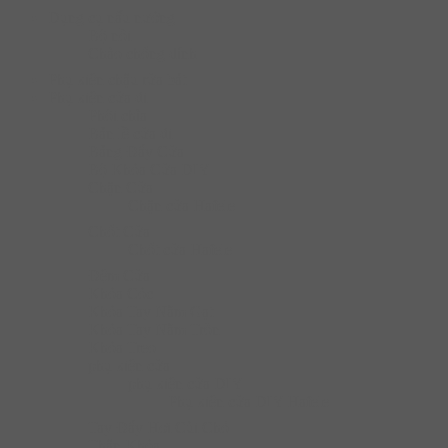
Dụng cụ nấu nướng
Bộ nồi
Chào chống dính
Phụ kiện chậu rửa bát
Phụ kiện cửa đi
Phôi chìa
Bản lề cửa đi
Bảng Đẩy Cửa
Bộ Khóa Cửa DIY
Chặn Cửa
Chặn cửa Hafele
Chốt Cửa
Chốt cửa Hafele
Đệm Cửa
Khóa Cóc
Khóa Tay Nắm Gạt
Khóa Tay Nắm Tròn
Khóa Treo
phụ kiện cửa
phụ kiện cửa DIY
Phụ kiện cửa DIY Hafele
Tay Đẩy Hơi Cùi Chỏ
Thân Khóa