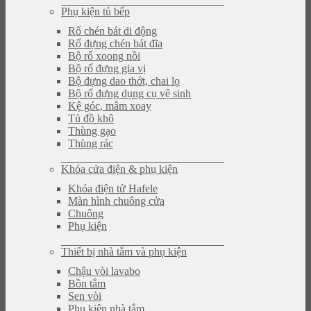
Phụ kiện tủ bếp
Rổ chén bát di động
Rổ đựng chén bát đĩa
Bộ rổ xoong nồi
Bộ rổ đựng gia vị
Bộ đựng dao thớt, chai lọ
Bộ rổ đựng dụng cụ vệ sinh
Kệ góc, mâm xoay
Tủ đồ khô
Thùng gạo
Thùng rác
Khóa cửa điện & phụ kiện
Khóa điện tử Hafele
Màn hình chuông cửa
Chuông
Phụ kiện
Thiết bị nhà tắm và phụ kiện
Chậu vòi lavabo
Bồn tắm
Sen vòi
Phụ kiện nhà tắm