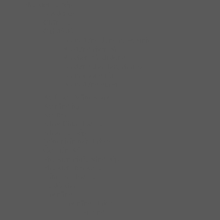
Phụ kiện tủ bếp
Bas đỡ kệ
Chân Tủ
Giá để đồ
Bộ rổ đựng dụng cụ vệ sinh
Rổ đựng chén bát
Rổ chén bát di động
Bộ đựng dao thớt, chai lọ
Bộ rổ xoong nồi
Bộ rổ đựng gia vị
Kệ Góc - Mâm Xoay
Kệ nâng hạ
Kệ treo
Khay Chia Hộc Tủ
Khóa Tủ Bếp
Nêm nhấn mở Hafele
Ốc Liên Kết
Phụ kiện chiếu sáng bếp
Phụ kiện treo kệ tủ
Tấm Lót Hộc Tủ
Tủ đồ khô
Tay nâng
Tay nâng Hafele
Pittong