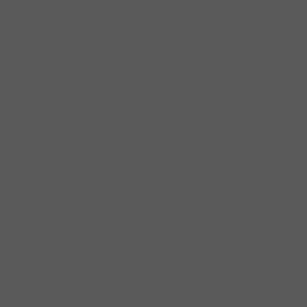
Thiết bị điện
Công Tắc Đèn Led
Đèn Led Chiếu
Đèn Led Dây
Nguồn Đèn Led
Phụ Kiện Đèn Led
Thanh Dẫn Đèn Led
Dụng cụ gia đình
Dung dịch vệ sinh
Muối rửa
Nước bóng
Viên rửa
Đồ gia dụng
Bình đun siêu tốc
Máy đánh trứng
Máy ép
Máy hút bụi
Máy lọc nước
Máy xay sinh tố
Máy lọc không khí
Máy pha cà phê
Nồi chảo
Nồi chiên không dầu