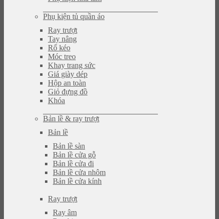
Phụ kiện tủ quần áo
Ray trượt
Tay nâng
Rổ kéo
Móc treo
Khay trang sức
Giá giày dép
Hộp an toàn
Giỏ đựng đồ
Khóa
Bản lề & ray trượt
Bản lề
Bản lề sàn
Bản lề cửa gỗ
Bản lề cửa đi
Bản lề cửa nhôm
Bản lề cửa kính
Ray trượt
Ray âm