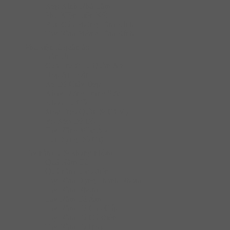
Kẹp Kính Nhà Tắm
Phụ KIện Liên Kết
Ron Cửa Phòng Tắm Kính
Tay Nắm Phòng Tắm Kính
Phụ kiện tủ quần áo
Bàn Ủi
Cửa Trượt Tủ Quần Áo
Hộp An Toàn
Kệ Để Giày Dép
Khay Đựng Trang Sức
Khóa Tủ Gỗ
Móc Treo Quần & Cà Vạt
Rổ Kéo Để Đồ
Tay Nâng Móc Áo
Túi Đựng Đồ Giặt
Tay nắm tủ & khung nhôm
Quả Nắm Tủ
Quả nắm tủ cổ điển
Tay Nắm Dạng Thanh Nhôm
Tay Nắm Nhôm
Tay Nắm Tủ Âm
Tay Nắm Tủ Cao Cấp
Tay Nắm Tủ Cố Điển
Tay Nắm Tủ Inox