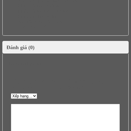
Màu sắc/lớp hoàn thiện : mạ kẽm
Chiều dài ray : 350mm
Chiều dài mở rộng : 350mm
Chiều cao ray : 45mm
Khả năng chịu tải : 22Kg
Đóng gói : 1 cặp
Đánh giá (0)
Chưa có đánh giá nào.
Hãy là người đầu tiên nhận xét “Ray bi giảm
chấn 350mm Hafele 420.48.972”
Đánh giá của bạn
*