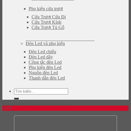
Phụ kiện cửa trượt
Cửa Trượt Cửa Đi
Cửa Trượt Kính
Cửa Trượt Tủ Gỗ
Đèn Led và phụ kiện
Đèn Led chiếu
Đèn Led dây
Công tắc đèn Led
Phụ kiện đèn Led
Nguồn đèn Led
Thanh dẫn đèn Led
Tìm
kiếm:
Trang chủ
/
Bản lề & ray trượt
/
Ray trượt
/
Ray bi
-25%