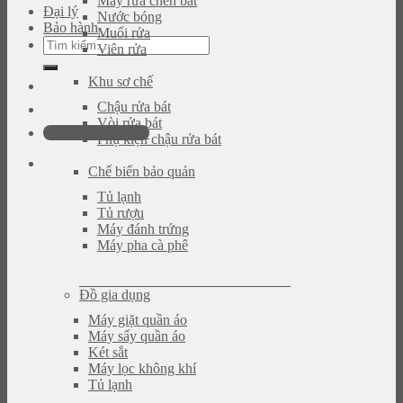
Máy rửa chén bát
Đại lý
Nước bóng
Bảo hành
Muối rửa
Tìm
Viên rửa
kiếm:
Khu sơ chế
Chậu rửa bát
Vòi rửa bát
0946.480.580
Phụ kiện chậu rửa bát
Chế biến bảo quản
Tủ lạnh
Tủ rượu
Máy đánh trứng
Máy pha cà phê
Đồ gia dụng
Máy giặt quần áo
Máy sấy quần áo
Két sắt
Máy lọc không khí
Tủ lạnh