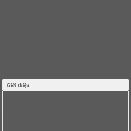
Bộ ngăn kéo
Thùng rác
Thùng đựng gạo
Khay úp
Tay nắm
Ruột khóa
Phụ kiện ruột khóa
Thiết bị nhà tắm
Bộ Trộn
Chậu vòi lavabo
Phụ Kiện Nhà Tắm
Thiết Bị Vệ Sinh
Bồn tắm
Sen vòi
Giới thiệu
Tính Năng :
Ray bi 3 tầng dành cho hộc tủ kéo
Phiên bản : đóng giảm chấn
Chất liệu : thép