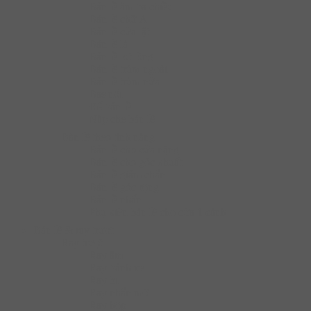
Bản lề âm ba chiều
Bản lề chữ A
Bản lề cửa lật
Bản lề lá
Bản lề lọt lòng
Bản lề trùm ngoài
Bản lề trùm nửa
Bas nối
Đế bản lề
Nắp che bản lề
Bàn lề theo tính năng
Bản lề cho cửa nặng
Bản lề cho góc khuất
Bản lề giảm chấn
Bản lề góc rộng
Bản lề nhấn
Phụ kiện bản lề cho cửa 1 cánh
Bản lề & ray trượt
Ray trượt
Ray âm
Ray bánh xe
Ray bi
Ray nhấn mở
Ray hộp