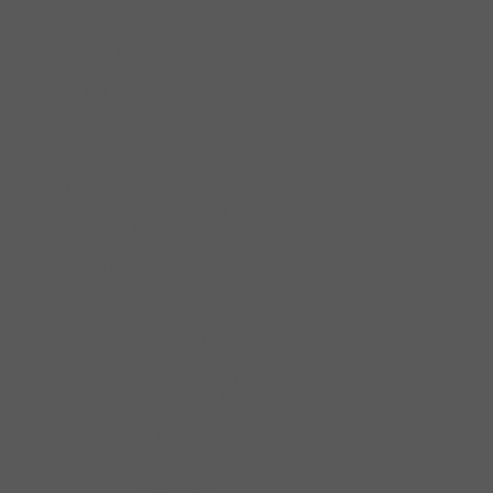
Lò vi sóng
Máy hút mùi
Máy rửa chén bát
Chậu rửa bát
Vòi rửa bát
Tủ lạnh
Tủ rượu
Máy giặt quần áo
Máy sấy quần áo
Khóa cửa thông minh
Phụ kiện khóa điện tử
Màn hình chuông cửa
Chuông cửa
Khóa điện tử Hafele
Két sắt
Bản lề
Bàn lề theo loại cửa
Bản lề cửa gỗ
Bản lề cửa kính
Bản lề cửa nhôm
Bản lề sàn
Bản lề tủ
Bàn lề theo thiết kế
Bản lề âm