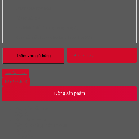
Thanh toán linh hoạt
Hỗ trợ trả góp
Bảo hành 1 đổi 1 trong vòng 3 ngày
Mọi thắc mắc liên hệ hotline:
0966.418.365
Đặt mua ngay
Thêm vào giỏ hàng
Yêu cầu tư vấn
Hệ thống đại lý
Dòng sản phẩm
Phụ kiện cửa trượt
Bếp từ
Bếp hồng ngoại
Bếp từ kết hợp hồng ngoại
Bếp gas
Lò nướng