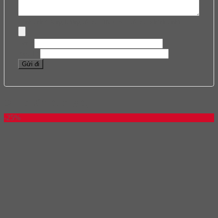
Hình ảnh (Dung lượng tối đa: 1024 KB, tối đa 5 hình ảnh)
Tên
*
Email
*
Sản phẩm tương tự
-25%