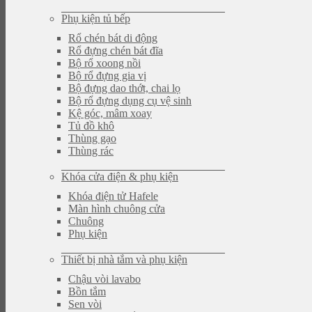
Phụ kiện tủ bếp
Rổ chén bát di động
Rổ đựng chén bát đĩa
Bộ rổ xoong nồi
Bộ rổ đựng gia vị
Bộ đựng dao thớt, chai lọ
Bộ rổ đựng dụng cụ vệ sinh
Kệ góc, mâm xoay
Tủ đồ khô
Thùng gạo
Thùng rác
Khóa cửa điện & phụ kiện
Khóa điện tử Hafele
Màn hình chuông cửa
Chuông
Phụ kiện
Thiết bị nhà tắm và phụ kiện
Chậu vòi lavabo
Bồn tắm
Sen vòi