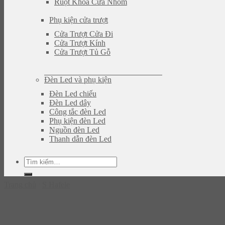
Ruột Khóa Cửa Nhôm
Phụ kiện cửa trượt
Cửa Trượt Cửa Đi
Cửa Trượt Kính
Cửa Trượt Tủ Gỗ
Đèn Led và phụ kiện
Đèn Led chiếu
Đèn Led dây
Công tắc đèn Led
Phụ kiện đèn Led
Nguồn đèn Led
Thanh dẫn đèn Led
Tìm
kiếm:
Trang chủ
/
S Hafele