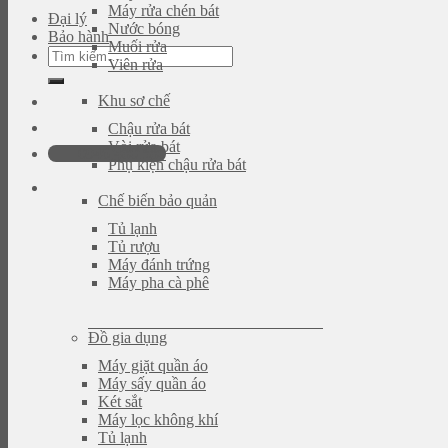
Máy rửa chén bát
Đại lý
Nước bóng
Bảo hành
Muối rửa
Tìm
Viên rửa
kiếm:
Khu sơ chế
Chậu rửa bát
Vòi rửa bát
0946.480.580
Phụ kiện chậu rửa bát
Chế biến bảo quản
Tủ lạnh
Tủ rượu
Máy đánh trứng
Máy pha cà phê
Đồ gia dụng
Máy giặt quần áo
Máy sấy quần áo
Két sắt
Máy lọc không khí
Tủ lạnh