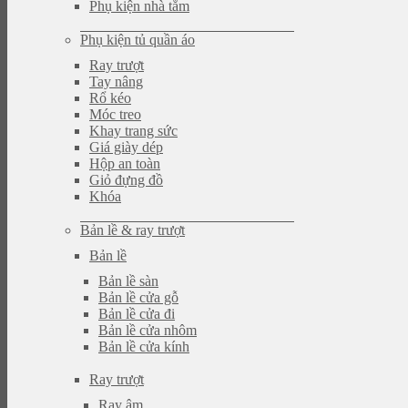
Phụ kiện nhà tắm
Phụ kiện tủ quần áo
Ray trượt
Tay nâng
Rổ kéo
Móc treo
Khay trang sức
Giá giày dép
Hộp an toàn
Giỏ đựng đồ
Khóa
Bản lề & ray trượt
Bản lề
Bản lề sàn
Bản lề cửa gỗ
Bản lề cửa đi
Bản lề cửa nhôm
Bản lề cửa kính
Ray trượt
Ray âm