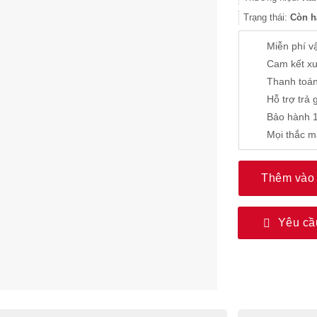
Trạng thái:
Còn h
Miễn phí vâ
Cam kết xu
Thanh toán
Hỗ trợ trả 
Bảo hành 1
Mọi thắc m
Thêm vào 
Yêu cầ