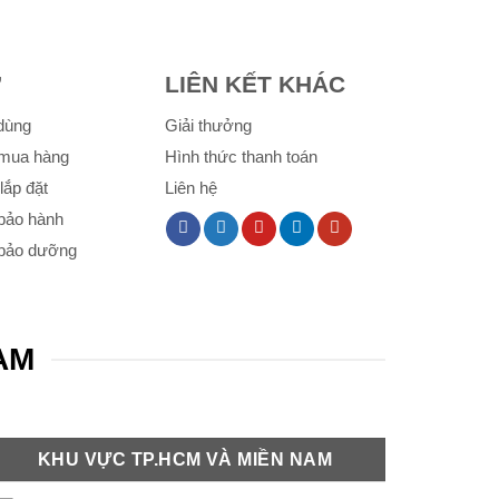
Ợ
LIÊN KẾT KHÁC
 dùng
Giải thưởng
mua hàng
Hình thức thanh toán
lắp đặt
Liên hệ
bảo hành
 bảo dưỡng
NAM
KHU VỰC TP.HCM VÀ MIỀN NAM