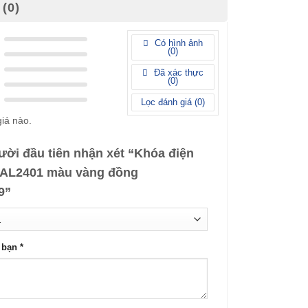
(0)
Có hình ảnh
(
0
)
Đã xác thực
(
0
)
Lọc đánh giá (
0
)
iá nào.
ười đầu tiên nhận xét “Khóa điện
e AL2401 màu vàng đồng
59”
a bạn
*