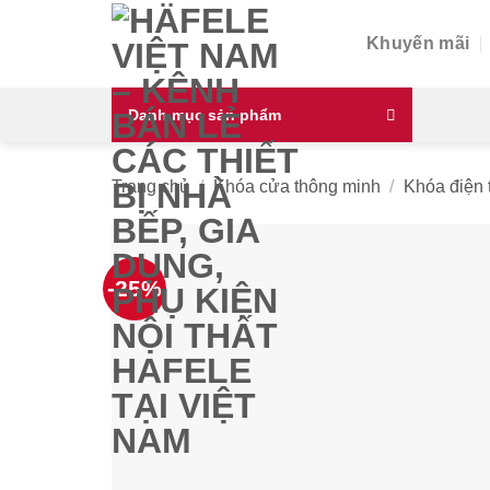
Skip
to
Khuyến mãi
content
Danh mục sản phẩm
Trang chủ
/
Khóa cửa thông minh
/
Khóa điện 
-25%