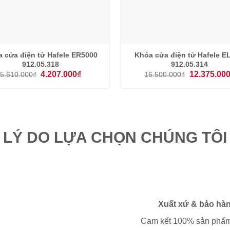
 cửa điện tử Hafele ER5000
Khóa cửa điện tử Hafele E
912.05.318
912.05.314
Giá
Giá
Giá
4.207.000
₫
12.375.00
5.610.000
₫
16.500.000
₫
gốc
hiện
gốc
là:
tại
là:
5.610.000₫.
là:
16.500.000₫
4.207.000₫.
LÝ DO LỰA CHỌN CHÚNG TÔI
Xuất xứ & bảo hà
Cam kết 100% sản phẩm