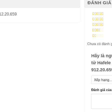
ĐÁNH GIÁ 
12.20.659
Được xếp
hạng
5
5 sao
Được xếp
hạng
4
5
Được
sao
xếp
Được
hạng
3
xếp
5 sao
Được
hạng
Chưa có đánh g
xếp
2
5
hạng
sao
1
5
Hãy là ng
sao
tử Hafel
912.20.6
Đánh giá củ