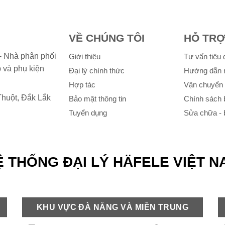
VỀ CHÚNG TÔI
HỖ TR
- Nhà phân phối
Giới thiệu
Tư vấn tiêu
p và phụ kiện
Đại lý chính thức
Hướng dẫn 
Hợp tác
Vận chuyển 
huột, Đắk Lắk
Bảo mật thông tin
Chính sách 
Tuyển dụng
Sửa chữa -
̣ THỐNG ĐẠI LÝ HÄFELE VIỆT 
KHU VỰC ĐÀ NẴNG VÀ MIỀN TRUNG