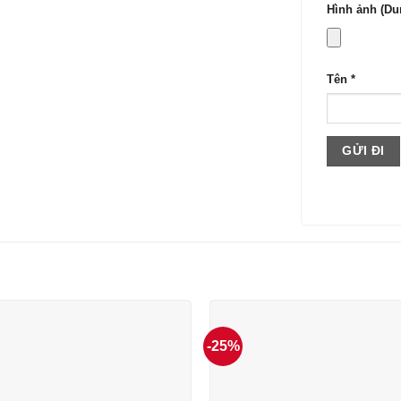
Hình ảnh (Dun
Tên
*
-25%