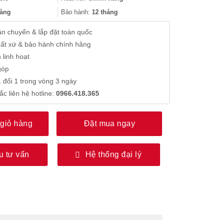
5.791.000₫.
àng
Bảo hành:
12 tháng
̣n chuyển & lắp đặt toàn quốc
ất xứ & bảo hành chính hãng
 linh hoạt
góp
 đổi 1 trong vòng 3 ngày
ắc liên hệ hotline:
0966.418.365
giỏ hàng
Đặt mua ngay
u tư vấn
Hệ thống đại lý