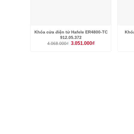
Khóa cửa điện tử Hafele ER4800-TC
Khóa
912.05.372
Giá
Giá
3.051.000
₫
4.068.000
₫
gốc
hiện
là:
tại
4.068.000₫.
là:
3.051.000₫.