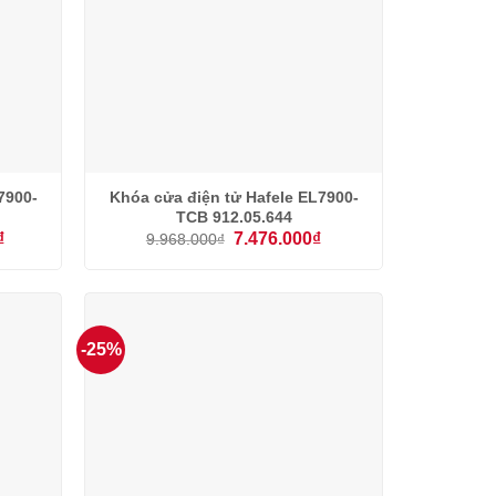
7900-
Khóa cửa điện tử Hafele EL7900-
TCB 912.05.644
Giá
Giá
Giá
₫
7.476.000
₫
9.968.000
₫
hiện
gốc
hiện
tại
là:
tại
.
là:
9.968.000₫.
là:
8.250.000₫.
7.476.000₫.
-25%