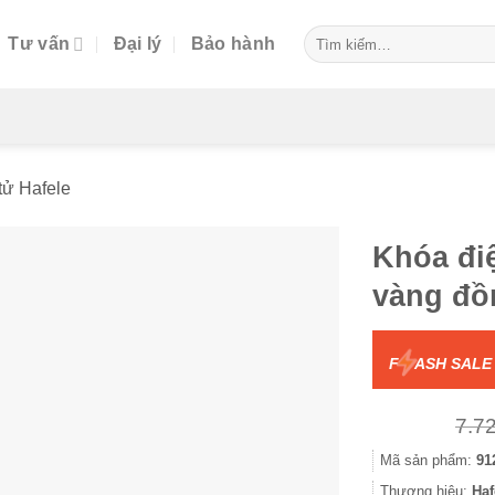
Tìm
Tư vấn
Đại lý
Bảo hành
kiếm:
tử Hafele
Khóa đi
vàng đồ
F
ASH SALE
7.7
Mã sản phẩm:
91
Thương hiệu:
Haf