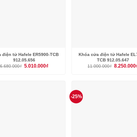
 điện tử Hafele ER5900-TCB
Khóa cửa điện tử Hafele EL
912.05.656
TCB 912.05.647
Giá
Giá
Giá
5.010.000
₫
8.250.000
6.680.000
₫
11.000.000
₫
gốc
hiện
gốc
là:
tại
là:
6.680.000₫.
là:
11.000.000₫
5.010.000₫.
-25%