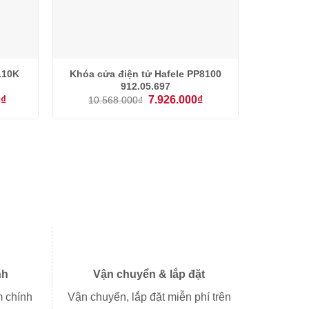
L10K
Khóa cửa điện tử Hafele PP8100
912.05.697
Giá
Giá
Giá
0
₫
7.926.000
₫
10.568.000
₫
hiện
gốc
hiện
tại
là:
tại
.
là:
10.568.000₫.
là:
12.375.000₫.
7.926.000₫.
nh
Vận chuyển & lắp đặt
 chính
Vận chuyển, lắp đặt miễn phí trên