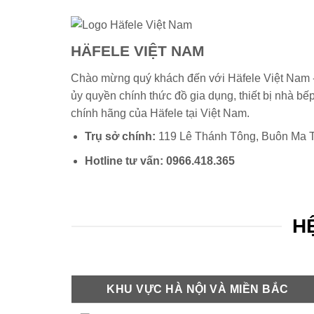
HÄFELE VIỆT NAM
Chào mừng quý khách đến với Häfele Việt Nam 
ủy quyền chính thức đồ gia dụng, thiết bị nhà bế
chính hãng của
Häfele
tại Việt Nam.
Trụ sở chính:
119 Lê Thánh Tông, Buôn Ma T
Hotline tư vấn:
0966.418.365
HÊ
KHU VỰC HÀ NỘI VÀ MIỀN BẮC