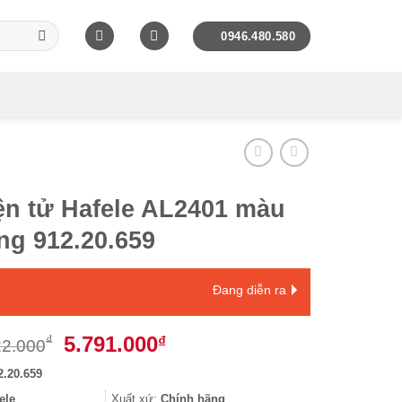
0946.480.580
ện tử Hafele AL2401 màu
ng 912.20.659
Đang diễn ra
Giá
Giá
5.791.000
₫
₫
22.000
gốc
hiện
2.20.659
là:
tại
7.722.000₫.
là:
ele
Xuất xứ:
Chính hãng