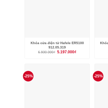
Khóa cửa điện tử Hafele ER5100
Khóa
912.05.319
Giá
Giá
5.197.000
₫
6.930.000
₫
gốc
hiện
là:
tại
6.930.000₫.
là:
5.197.000₫.
-25%
-25%