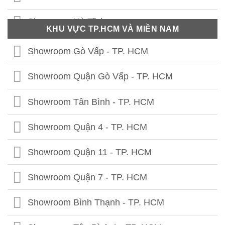
Showroom Thái Nguyên
Showroom Hà Tĩnh
KHU VỰC TP.HCM VÀ MIỀN NAM
Showroom Phú Thọ
Showroom Quảng Bình
Showroom Gò Vấp - TP. HCM
Showroom Tuyên Quang
Showroom Quảng Trị
Showroom Quận Gò Vấp - TP. HCM
Showroom Hà Giang
Showroom Thừa Thiên Huế
Showroom Tân Bình - TP. HCM
Showroom Cao Bằng
Showroom Quảng Nam
Showroom Quận 4 - TP. HCM
Showroom Lạng Sơn
Showroom Quảng Ngãi
Showroom Quận 11 - TP. HCM
Showroom Bắc Kạn
Showroom Bình Định
Showroom Quận 7 - TP. HCM
Showroom Bắc Giang
Showroom Phú Yên
Showroom Bình Thạnh - TP. HCM
Showroom Lào Cai
Showroom Ninh Thuận