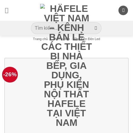
Skip
to
content
Tìm
kiếm:
Trang chủ
/
Thiết bị điện
/
Phụ Kiện Đèn Led
-26%