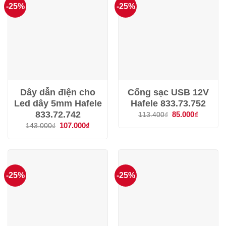
-25%
-25%
Dây dẫn điện cho
Cổng sạc USB 12V
Led dây 5mm Hafele
Hafele 833.73.752
833.72.742
Giá
85.000
₫
Giá
113.400
₫
gốc
hiện
Giá
107.000
₫
Giá
143.000
₫
là:
tại
gốc
hiện
113.400₫.
là:
là:
tại
85.000₫.
143.000₫.
là:
107.000₫.
-25%
-25%