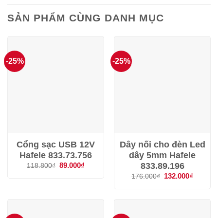
SẢN PHẨM CÙNG DANH MỤC
-25%
-25%
Cổng sạc USB 12V
Dây nối cho đèn Led
Hafele 833.73.756
dây 5mm Hafele
833.89.196
Giá
89.000
₫
Giá
118.800
₫
gốc
hiện
Giá
132.000
₫
Giá
176.000
₫
là:
tại
gốc
hiện
118.800₫.
là:
là:
tại
89.000₫.
176.000₫.
là:
132.000