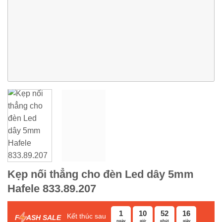
Kẹp nối thẳng cho đèn Led dây 5mm
Hafele 833.89.207
1
10
52
15
Kết thúc sau
F
ASH SALE
ngày
giờ
phút
giây