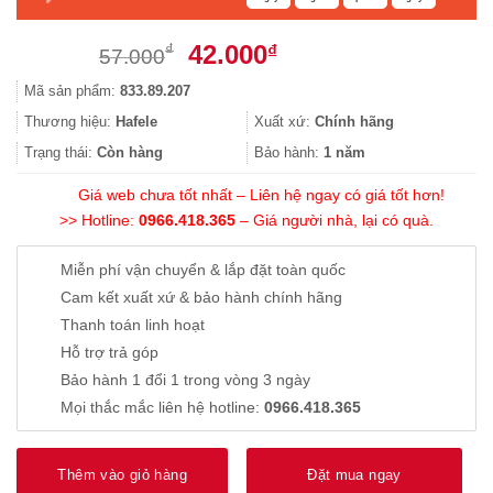
Giá
Giá
42.000
₫
₫
57.000
gốc
hiện
Mã sản phẩm:
833.89.207
là:
tại
57.000₫.
là:
Thương hiệu:
Hafele
Xuất xứ:
Chính hãng
42.000₫.
Trạng thái:
Còn hàng
Bảo hành:
1 năm
Giá web chưa tốt nhất – Liên hệ ngay có giá tốt hơn!
>> Hotline:
0966.418.365
– Giá người nhà, lại có quà.
Miễn phí vận chuyển & lắp đặt toàn quốc
Cam kết xuất xứ & bảo hành chính hãng
Thanh toán linh hoạt
Hỗ trợ trả góp
Bảo hành 1 đổi 1 trong vòng 3 ngày
Mọi thắc mắc liên hệ hotline:
0966.418.365
Thêm vào giỏ hàng
Đặt mua ngay