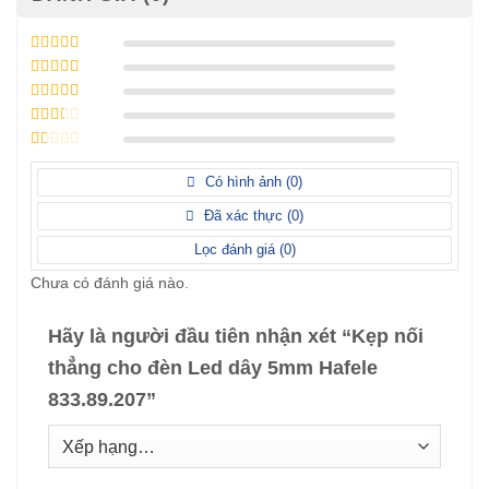
Được xếp
hạng
5
5 sao
Được xếp
hạng
4
5
Được
sao
xếp
Được
hạng
3
xếp
5 sao
Được
hạng
xếp
Có hình ảnh (
0
)
2
5
hạng
sao
1
Đã xác thực (
0
)
5
sao
Lọc đánh giá (
0
)
Chưa có đánh giá nào.
Hãy là người đầu tiên nhận xét “Kẹp nối
thẳng cho đèn Led dây 5mm Hafele
833.89.207”