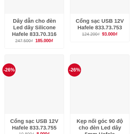
Dây dẫn cho đèn
Cổng sạc USB 12V
Led dây Silicone
Hafele 833.73.753
Hafele 833.70.316
Giá
93.000
₫
Giá
124.200
₫
gốc
hiện
Giá
185.000
₫
Giá
247.500
₫
là:
tại
gốc
hiện
124.200₫.
là:
là:
tại
93.000₫.
247.500₫.
là:
185.000₫.
-26%
-26%
Cổng sạc USB 12V
Kẹp nối góc 90 độ
Hafele 833.73.755
cho đèn Led dây
Giá
8.000
₫
Giá