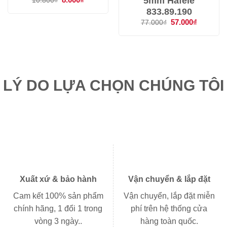
5mm Hafele
10.800
₫
gốc
hiện
833.89.190
là:
tại
10.800₫.
là:
Giá
57.000
₫
Giá
77.000
₫
8.000₫.
gốc
hiện
là:
tại
77.000₫.
là:
57.000₫.
LÝ DO LỰA CHỌN CHÚNG TÔI
Xuất xứ & bảo hành
Vận chuyển & lắp đặt
Cam kết 100% sản phẩm
Vận chuyển, lắp đặt miễn
chính hãng, 1 đổi 1 trong
phí trên hệ thống cửa
vòng 3 ngày..
hàng toàn quốc.