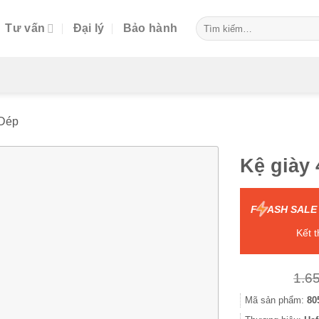
Tìm
Tư vấn
Đại lý
Bảo hành
kiếm:
 Dép
Kệ giày
F
ASH SALE
Kết 
1.6
Mã sản phẩm:
80