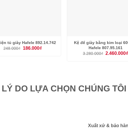
iện tủ giày Hafele 892.14.742
Kệ để giày bằng kim loại 
Giá
Giá
Hafele 807.95.161
186.000
₫
248.000
₫
gốc
hiện
Giá
2.460.000
3.280.000
₫
là:
tại
gốc
248.000₫.
là:
là:
186.000₫.
3.280.000₫.
LÝ DO LỰA CHỌN CHÚNG TÔI
Xuất xứ & bảo hà