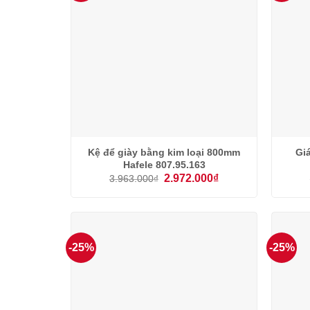
Kệ để giày bằng kim loại 800mm
Gia
Hafele 807.95.163
Giá
Giá
2.972.000
₫
3.963.000
₫
gốc
hiện
là:
tại
3.963.000₫.
là:
2.972.000₫.
-25%
-25%