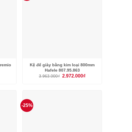
Premio
Kệ để giày bằng kim loại 800mm
Hafele 807.95.863
Giá
Giá
Giá
₫
2.972.000
₫
3.963.000
₫
hiện
gốc
hiện
tại
là:
tại
là:
3.963.000₫.
là:
2.895.000₫.
2.972.000₫.
-25%