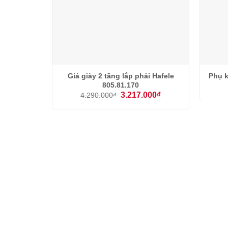
Giá giày 2 tầng lắp phải Hafele
Phụ k
805.81.170
Giá
Giá
3.217.000
₫
4.290.000
₫
gốc
hiện
là:
tại
4.290.000₫.
là:
3.217.000₫.