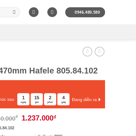
0946.480.580
 470mm Hafele 805.84.102
1
15
2
3
thúc sau
Đang diễn ra
ngày
giờ
phút
giây
Giá
Giá
1.237.000
₫
₫
50.000
gốc
hiện
5.84.102
là:
tại