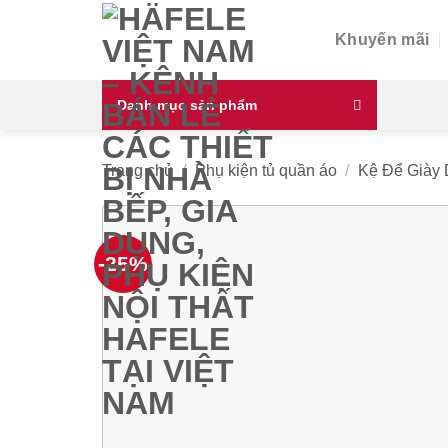
Skip
to
Khuyến mãi
content
Danh mục sản phẩm
Trang chủ
/
Phụ kiện tủ quần áo
/
Kệ Để Giày
-25%