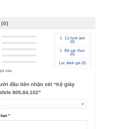
(0)
Có hình ảnh
(
0
)
Đã xác thực
(
0
)
Lọc đánh giá (
0
)
iá nào.
ười đầu tiên nhận xét “Kệ giày
fele 805.84.102”
a bạn
*