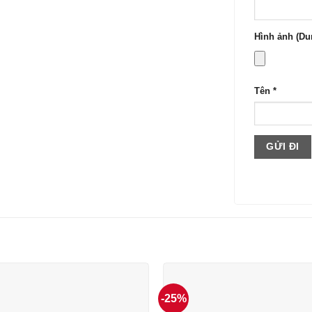
Hình ảnh (Dun
Tên
*
-25%