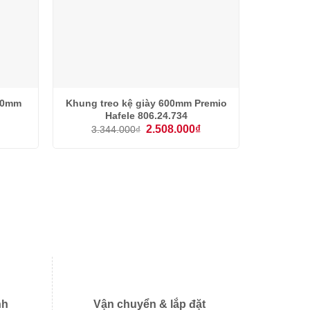
600mm
Khung treo kệ giày 600mm Premio
Hafele 806.24.734
Giá
Giá
Giá
₫
2.508.000
₫
3.344.000
₫
hiện
gốc
hiện
tại
là:
tại
là:
3.344.000₫.
là:
2.460.000₫.
2.508.000₫.
nh
Vận chuyển & lắp đặt