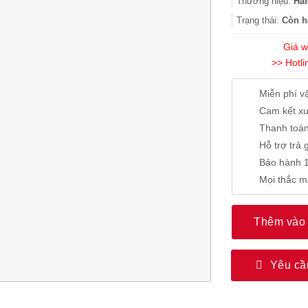
Thương hiệu:
Haf
Trạng thái:
Còn h
Giá we
>> Hotli
Miễn phí vâ
Cam kết xu
Thanh toán
Hỗ trợ trả 
Bảo hành 1
Mọi thắc m
Thêm vào 
Yêu cầ