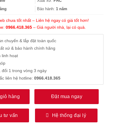
1.650.000₫.
là:
ele
Xuất xứ:
PRC
1.237.000₫.
àng
Bảo hành:
1 năm
b chưa tốt nhất – Liên hệ ngay có giá tốt hơn!
ne:
0966.418.365
– Giá người nhà, lại có quà.
̣n chuyển & lắp đặt toàn quốc
ất xứ & bảo hành chính hãng
 linh hoạt
góp
 đổi 1 trong vòng 3 ngày
ắc liên hệ hotline:
0966.418.365
giỏ hàng
Đặt mua ngay
u tư vấn
Hệ thống đại lý