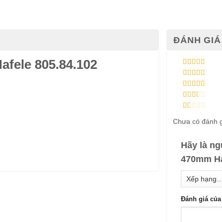
ĐÁNH GIÁ 
afele 805.84.102
Được xếp
hạng
5
5 sao
Được xếp
hạng
4
5
Được
sao
xếp
Được
hạng
3
xếp
5 sao
Được
hạng
Chưa có đánh g
xếp
2
5
hạng
sao
1
5
Hãy là ng
sao
470mm Ha
Đánh giá củ