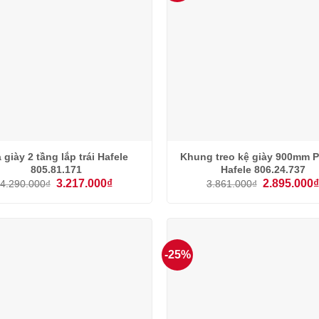
́ giày 2 tầng lắp trái Hafele
Khung treo kệ giày 900mm 
805.81.171
Hafele 806.24.737
Giá
Giá
Giá
3.217.000
₫
2.895.000
4.290.000
₫
3.861.000
₫
gốc
hiện
gốc
là:
tại
là:
4.290.000₫.
là:
3.861.000₫.
3.217.000₫.
-25%