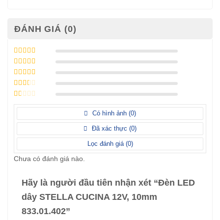
ĐÁNH GIÁ (0)
Được xếp
hạng
5
5 sao
Được xếp
hạng
4
5
Được
sao
xếp
Được
hạng
3
xếp
5 sao
Được
hạng
xếp
Có hình ảnh (
0
)
2
5
hạng
sao
1
Đã xác thực (
0
)
5
sao
Lọc đánh giá (
0
)
Chưa có đánh giá nào.
Hãy là người đầu tiên nhận xét “Đèn LED
dây STELLA CUCINA 12V, 10mm
833.01.402”