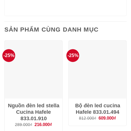
SẢN PHẨM CÙNG DANH MỤC
-25%
-25%
Nguồn đèn led stella
Bộ đèn led cucina
Cucina Hafele
Hafele 833.01.494
833.01.910
Giá
609.000
₫
Giá
812.000
₫
gốc
hiện
Giá
216.000
₫
Giá
289.000
₫
là:
tại
gốc
hiện
812.000₫.
là: