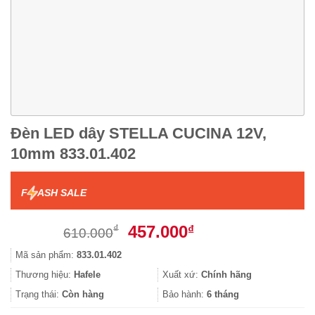
Đèn LED dây STELLA CUCINA 12V,
10mm 833.01.402
F
ASH SALE
Giá
Giá
457.000
₫
₫
610.000
gốc
hiện
Mã sản phẩm:
833.01.402
là:
tại
610.000₫.
là:
Thương hiệu:
Hafele
Xuất xứ:
Chính hãng
457.000₫.
Trạng thái:
Còn hàng
Bảo hành:
6 tháng