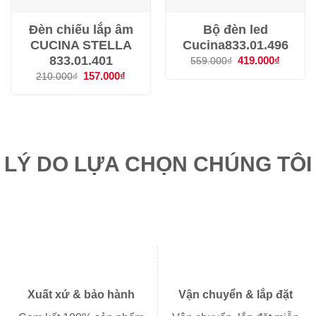
Đèn chiếu lắp âm
Bộ đèn led
CUCINA STELLA
Cucina833.01.496
833.01.401
Giá
419.000
₫
Giá
559.000
₫
gốc
hiện
Giá
157.000
₫
Giá
210.000
₫
là:
tại
gốc
hiện
559.000₫.
là:
là:
tại
419.000
210.000₫.
là:
157.000₫.
LÝ DO LỰA CHỌN CHÚNG TÔI
Xuất xứ & bảo hành
Vận chuyển & lắp đặt