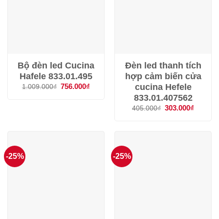
Bộ đèn led Cucina
Đèn led thanh tích
Hafele 833.01.495
hợp cảm biến cửa
cucina Hefele
Giá
756.000
₫
Giá
1.009.000
₫
gốc
hiện
833.01.407562
là:
tại
1.009.000₫.
là:
Giá
303.000
₫
Giá
405.000
₫
756.000₫.
gốc
hiện
là:
tại
405.000₫.
là:
303.000
-25%
-25%