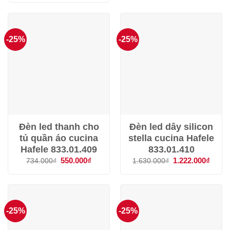
là:
tại
609.000
289.000₫.
là:
216.000₫.
-25%
-25%
Đèn led thanh cho
Đèn led dây silicon
tủ quần áo cucina
stella cucina Hafele
Hafele 833.01.409
833.01.410
Giá
550.000
₫
Giá
Giá
1.222.000
₫
Giá
734.000
₫
1.630.000
₫
gốc
hiện
gốc
hiện
là:
tại
là:
tại
734.000₫.
là:
1.630.000₫.
là:
550.000₫.
1.222
-25%
-25%