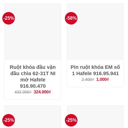
579.000₫.
là:
434.000
-25%
-58%
Ruột khóa đầu vặn
Pin ruột khóa EM số
đầu chìa 62-31T NI
1 Hafele 916.95.941
mờ Hafele
Giá
1.000
₫
Giá
2.400
₫
gốc
hiện
916.90.470
là:
tại
2.400₫.
là:
Giá
324.000
₫
Giá
432.000
₫
1.000₫.
gốc
hiện
là:
tại
432.000₫.
là:
324.000₫.
-25%
-25%