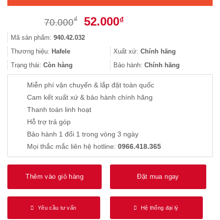
Giá
Giá
52.000
₫
₫
70.000
gốc
hiện
Mã sản phẩm:
940.42.032
là:
tại
70.000₫.
là:
Thương hiệu:
Hafele
Xuất xứ:
Chính hãng
52.000₫.
Trạng thái:
Còn hàng
Bảo hành:
Chính hãng
Miễn phí vận chuyển & lắp đặt toàn quốc
Cam kết xuất xứ & bảo hành chính hãng
Thanh toán linh hoạt
Hỗ trợ trả góp
Bảo hành 1 đổi 1 trong vòng 3 ngày
Mọi thắc mắc liên hệ hotline:
0966.418.365
Thêm vào giỏ hàng
Đặt mua ngay
Yêu cầu tư vấn
Hệ thống đại lý