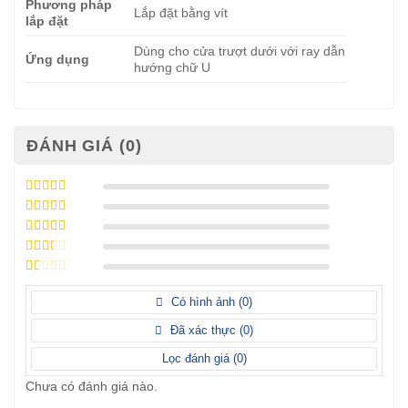
Phương pháp
Lắp đặt bằng vít
lắp đặt
Dùng cho cửa trượt dưới với ray dẫn
Ứng dụng
hướng chữ U
ĐÁNH GIÁ (0)
Được xếp
hạng
5
5 sao
Được xếp
hạng
4
5
Được
sao
xếp
Được
hạng
3
xếp
5 sao
Được
hạng
xếp
Có hình ảnh (
0
)
2
5
hạng
sao
1
Đã xác thực (
0
)
5
sao
Lọc đánh giá (
0
)
Chưa có đánh giá nào.