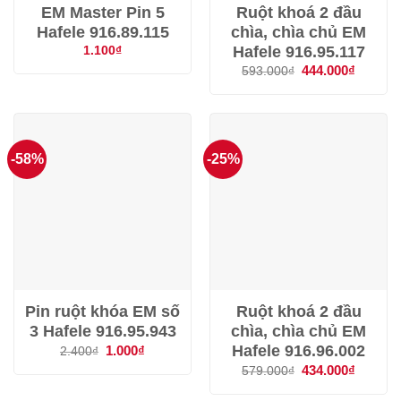
EM Master Pin 5
Ruột khoá 2 đầu
Hafele 916.89.115
chìa, chìa chủ EM
Hafele 916.95.117
1.100
₫
Giá
444.000
₫
Giá
593.000
₫
gốc
hiện
là:
tại
593.000₫.
là:
444.000
-58%
-25%
Pin ruột khóa EM số
Ruột khoá 2 đầu
3 Hafele 916.95.943
chìa, chìa chủ EM
Hafele 916.96.002
Giá
1.000
₫
Giá
2.400
₫
gốc
hiện
Giá
434.000
₫
Giá
579.000
₫
là:
tại
gốc
hiện
2.400₫.
là:
là:
tại
1.000₫.