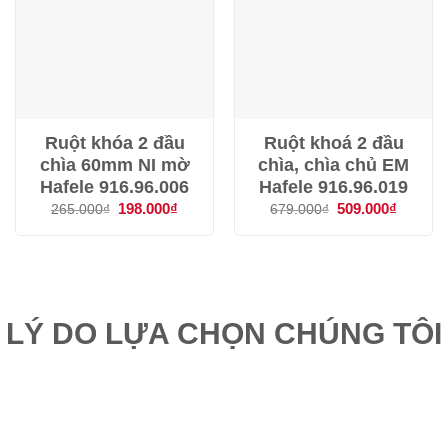
Ruột khóa 2 đầu
Ruột khoá 2 đầu
chìa 60mm NI mờ
chìa, chìa chủ EM
Hafele 916.96.006
Hafele 916.96.019
Giá
198.000
₫
Giá
Giá
509.000
₫
Giá
265.000
₫
679.000
₫
gốc
hiện
gốc
hiện
là:
tại
là:
tại
265.000₫.
là:
679.000₫.
là:
198.000₫.
509.000
LÝ DO LỰA CHỌN CHÚNG TÔI