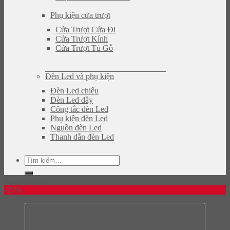
Phụ kiện cửa trượt
Cửa Trượt Cửa Đi
Cửa Trượt Kính
Cửa Trượt Tủ Gỗ
Đèn Led và phụ kiện
Đèn Led chiếu
Đèn Led dây
Công tắc đèn Led
Phụ kiện đèn Led
Nguồn đèn Led
Thanh dẫn đèn Led
Tìm
kiếm:
Trang chủ
/
S Hafele
-25%