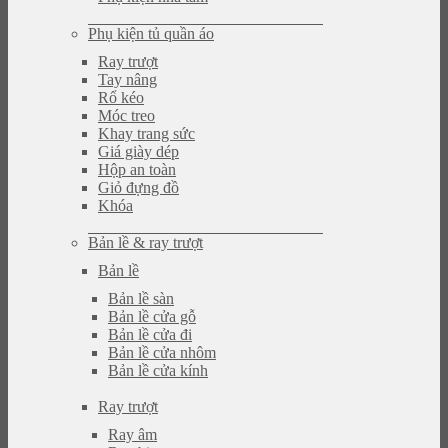
Phụ kiện tủ quần áo
Ray trượt
Tay nâng
Rổ kéo
Móc treo
Khay trang sức
Giá giày dép
Hộp an toàn
Giỏ đựng đồ
Khóa
Bản lề & ray trượt
Bản lề
Bản lề sàn
Bản lề cửa gỗ
Bản lề cửa đi
Bản lề cửa nhôm
Bản lề cửa kính
Ray trượt
Ray âm