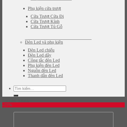
Phụ kiện cửa trượt
Cửa Trượt Cửa Đi
Cửa Trượt Kính
Cửa Trượt Tủ Gỗ
Đèn Led và phụ kiện
Đèn Led chiếu
Đèn Led dây
Công tắc đèn Led
Phụ kiện đèn Led
Nguồn đèn Led
Thanh dẫn đèn Led
Tìm
kiếm:
Trang chủ
/
S Hafele
-25%