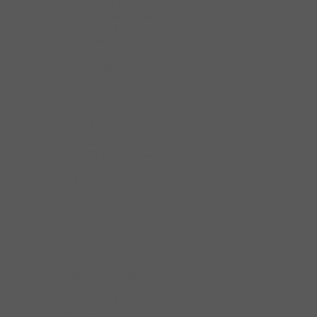
Điểm Khóa Cửa Nhôm
Phụ Kiện Hệ Nhôm XingFa
Ruột Khóa Cửa Nhôm
Tay Nắm Cửa Nhôm
Thân Khóa Cửa Nhôm
Thanh Hạn Vị Góc Mở
Phụ kiện cửa trượt
Cửa Trượt Cửa Đi
Cửa Trượt Kính
Cửa Trượt Tủ Gỗ
Phụ kiện phòng tắm kính
Kẹp Kính Nhà Tắm
Phụ KIện Liên Kết
Ron Cửa Phòng Tắm Kính
Tay Nắm Phòng Tắm Kính
Phụ kiện tủ quần áo
Bàn Ủi
Cửa Trượt Tủ Quần Áo
Hộp An Toàn
Kệ Để Giày Dép
Khay Đựng Trang Sức
Khóa Tủ Gỗ
Móc Treo Quần & Cà Vạt
Rổ Kéo Để Đồ