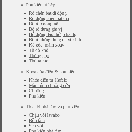
Phụ kiện tủ bếp
Rổ chén bát di động
Rổ đựng chén bát đĩa
Bộ rổ xoong nồi
Bộ rổ đựng gia vị
Bộ đựng dao thớt, chai lọ
Bộ rổ đựng dụng cụ vệ sinh
Kệ góc, mâm xoay
Tủ đồ khô
Thùng gạo
Thùng rác
Khóa cửa điện & phụ kiện
Khóa điện tử Hafele
Màn hình chuông cửa
Chuông
Phụ kiện
Thiết bị nhà tắm và phụ kiện
Chậu vòi lavabo
Bồn tắm
Sen vòi
Phụ kiện nhà tắm