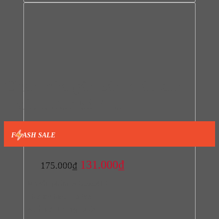
Chặn cửa gắn sàn màu đen
Hafele 937.56.413
F
ASH SALE
Giá
Giá
131.000
₫
175.000
₫
gốc
hiện
Mã sản phẩm:
937.56.413
là:
tại
Thương hiệu:
Hafele
175.000₫.
là:
Xuất xứ:
Trung Quốc
131.000₫.