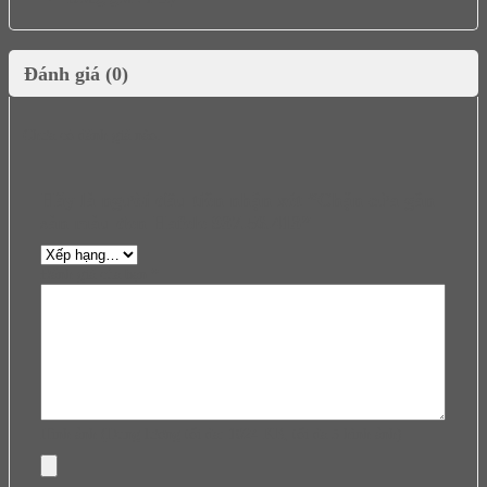
Đánh giá (0)
Chưa có đánh giá nào.
Hãy là người đầu tiên nhận xét “Chặn cửa gắn
sàn màu đen Hafele 937.56.413”
Đánh giá của bạn
*
Hình ảnh (Dung lượng tối đa: 1024 KB, tối đa 5 hình ảnh)