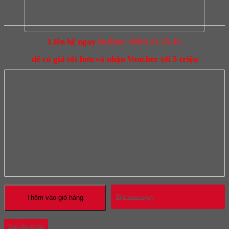
Trạng thái:
Còn hàng
Bảo hành:
1 năm
Liên hệ ngay
hotline: 0904 21 25 45
để có giá tốt hơn và nhận Voucher tới 5 triệu
Miễn phí vận chuyển & lắp đặt toàn quốc
Cam kết xuất xứ & bảo hành chính hãng
Thanh toán linh hoạt
Hỗ trợ trả góp
Bảo hành 1 đổi 1 trong vòng 3 ngày
Mọi thắc mắc liên hệ hotline:
0966.418.365
Đặt mua ngay
Thêm vào giỏ hàng
Yêu cầu tư vấn