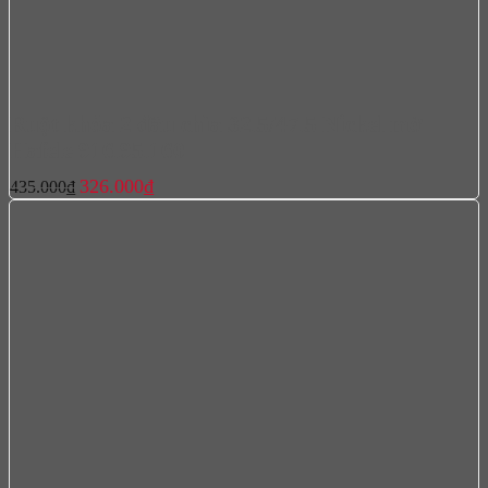
Ruột khóa 2 đầu chìa 32.5/47.5 Nickel mờ
Hafele 916.95.160
Giá
Giá
326.000
₫
435.000
₫
gốc
hiện
là:
tại
435.000₫.
là:
326.000₫.