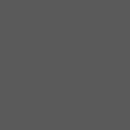
Khay Chia Hộc Tủ
Khóa Tủ Bếp
Nêm nhấn mở Hafele
Ốc Liên Kết
Phụ kiện chiếu sáng bếp
Phụ kiện treo kệ tủ
Tấm Lót Hộc Tủ
Tủ đồ khô
Tay nâng
Tay nâng Hafele
Pittong
Bộ ngăn kéo
Thùng rác
Thùng đựng gạo
Khay úp
Tay nắm
Ruột khóa
Phụ kiện ruột khóa
Thiết bị nhà tắm
Bộ Trộn
Chậu vòi lavabo
Phụ Kiện Nhà Tắm
Thiết Bị Vệ Sinh
Bồn tắm