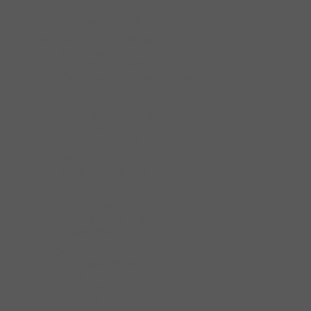
Tay Nâng Móc Áo
Túi Đựng Đồ Giặt
Tay nắm tủ & khung nhôm
Quả Nắm Tủ
Quả nắm tủ cổ điển
Tay Nắm Dạng Thanh Nhôm
Tay Nắm Nhôm
Tay Nắm Tủ Âm
Tay Nắm Tủ Cao Cấp
Tay Nắm Tủ Cố Điển
Tay Nắm Tủ Inox
Thiết bị điện
Công Tắc Đèn Led
Đèn Led Chiếu
Đèn Led Dây
Nguồn Đèn Led
Phụ Kiện Đèn Led
Thanh Dẫn Đèn Led
Dụng cụ gia đình
Dung dịch vệ sinh
Muối rửa
Nước bóng
Viên rửa