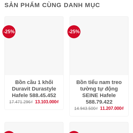
SẢN PHẨM CÙNG DANH MỤC
-25%
-25%
Bồn cầu 1 khối
Bồn tiểu nam treo
Duravit Durastyle
tường tự động
Hafele 588.45.452
SEINE Hafele
588.79.422
Giá
13.103.000
₫
Giá
17.471.296
₫
gốc
hiện
Giá
11.207.000
₫
Giá
14.943.500
₫
là:
tại
gốc
hiện
17.471.296₫.
là:
là:
tại
13.103.000₫.
14.943.500₫.
là:
11.2