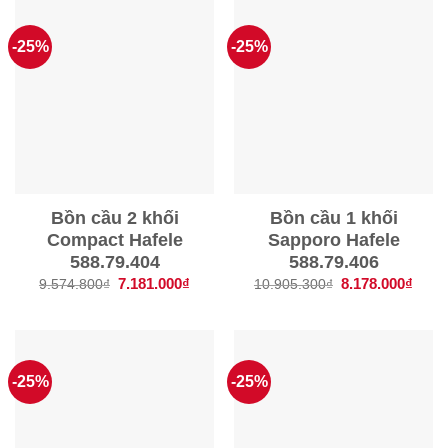
-25%
-25%
Bồn cầu 2 khối
Bồn cầu 1 khối
Compact Hafele
Sapporo Hafele
588.79.404
588.79.406
Giá
7.181.000
₫
Giá
Giá
8.178.000
₫
Giá
9.574.800
₫
10.905.300
₫
gốc
hiện
gốc
hiện
là:
tại
là:
tại
9.574.800₫.
là:
10.905.300₫.
là:
7.181.000₫.
8.178
-25%
-25%