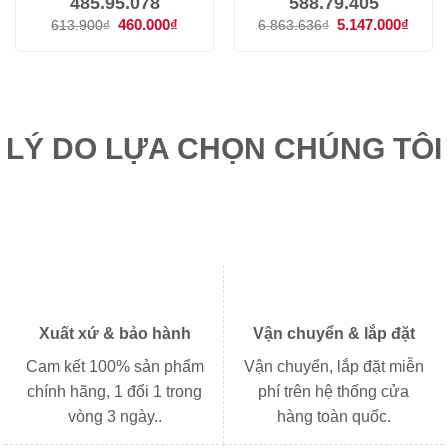
485.95.078
588.79.405
Giá
460.000
₫
Giá
Giá
5.147.000
₫
Giá
613.900
₫
6.863.636
₫
gốc
hiện
gốc
hiện
là:
tại
là:
tại
613.900₫.
là:
6.863.636₫.
là:
460.000₫.
5.147
LÝ DO LỰA CHỌN CHÚNG TÔI
Xuất xứ & bảo hành
Vận chuyển & lắp đặt
Cam kết 100% sản phẩm
Vận chuyển, lắp đặt miễn
chính hãng, 1 đổi 1 trong
phí trên hệ thống cửa
vòng 3 ngày..
hàng toàn quốc.