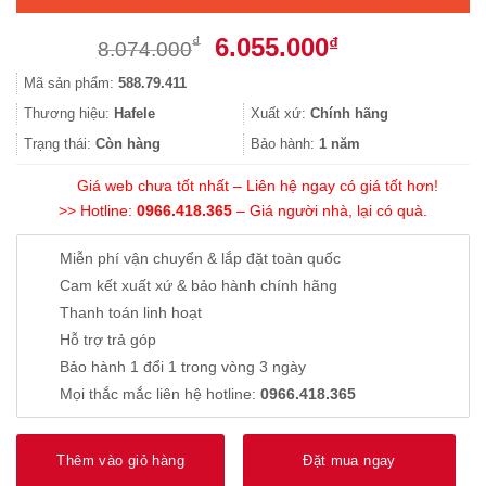
Giá
Giá
6.055.000
₫
₫
8.074.000
gốc
hiện
Mã sản phẩm:
588.79.411
là:
tại
8.074.000₫.
là:
Thương hiệu:
Hafele
Xuất xứ:
Chính hãng
6.055.000₫.
Trạng thái:
Còn hàng
Bảo hành:
1 năm
Giá web chưa tốt nhất – Liên hệ ngay có giá tốt hơn!
>> Hotline:
0966.418.365
– Giá người nhà, lại có quà.
Miễn phí vận chuyển & lắp đặt toàn quốc
Cam kết xuất xứ & bảo hành chính hãng
Thanh toán linh hoạt
Hỗ trợ trả góp
Bảo hành 1 đổi 1 trong vòng 3 ngày
Mọi thắc mắc liên hệ hotline:
0966.418.365
Thêm vào giỏ hàng
Đặt mua ngay