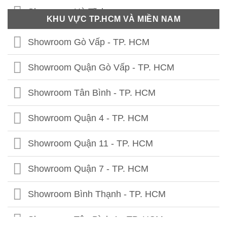
Showroom Thái Nguyên
Showroom Hà Tĩnh
KHU VỰC TP.HCM VÀ MIỀN NAM
Showroom Phú Thọ
Showroom Quảng Bình
Showroom Gò Vấp - TP. HCM
Showroom Tuyên Quang
Showroom Quảng Trị
Showroom Quận Gò Vấp - TP. HCM
Showroom Hà Giang
Showroom Thừa Thiên Huế
Showroom Tân Bình - TP. HCM
Showroom Cao Bằng
Showroom Quảng Nam
Showroom Quận 4 - TP. HCM
Showroom Lạng Sơn
Showroom Quảng Ngãi
Showroom Quận 11 - TP. HCM
Showroom Bắc Kạn
Showroom Bình Định
Showroom Quận 7 - TP. HCM
Showroom Bắc Giang
Showroom Phú Yên
Showroom Bình Thạnh - TP. HCM
Showroom Lào Cai
Showroom Ninh Thuận
Showroom Tân Bình 1 - TP. HCM