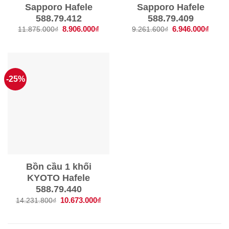
Sapporo Hafele
Sapporo Hafele
588.79.412
588.79.409
Giá
8.906.000
₫
Giá
Giá
6.946.000
₫
Giá
11.875.000
₫
9.261.600
₫
gốc
hiện
gốc
hiện
là:
tại
là:
tại
11.875.000₫.
là:
9.261.600₫.
là:
8.906.000₫.
6.946
-25%
Bồn cầu 1 khối
KYOTO Hafele
588.79.440
Giá
10.673.000
₫
Giá
14.231.800
₫
gốc
hiện
là:
tại
14.231.800₫.
là:
10.673.000₫.