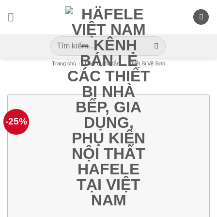
Skip
to
content
Tìm
kiếm:
Trang chủ
/
Thiết bị nhà tắm
/
Thiết Bị Vệ Sinh
-25%