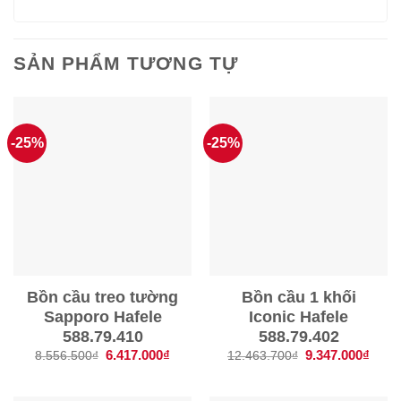
SẢN PHẨM TƯƠNG TỰ
-25%
-25%
Bồn cầu treo tường
Bồn cầu 1 khối
Sapporo Hafele
Iconic Hafele
588.79.410
588.79.402
Giá
6.417.000
₫
Giá
Giá
9.347.000
₫
Giá
8.556.500
₫
12.463.700
₫
gốc
hiện
gốc
hiện
là:
tại
là:
tại
8.556.500₫.
là:
12.463.700₫.
là:
6.417.000₫.
9.347