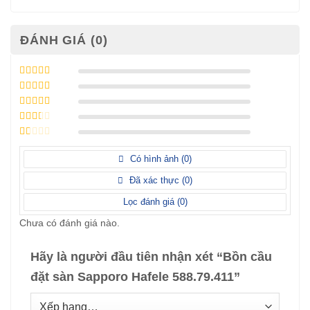
ĐÁNH GIÁ (0)
Được xếp
hạng
5
5 sao
Được xếp
hạng
4
5
Được
sao
xếp
Được
hạng
3
xếp
5 sao
Được
hạng
xếp
Có hình ảnh (
0
)
2
5
hạng
sao
1
Đã xác thực (
0
)
5
sao
Lọc đánh giá (
0
)
Chưa có đánh giá nào.
Hãy là người đầu tiên nhận xét “Bồn cầu
đặt sàn Sapporo Hafele 588.79.411”