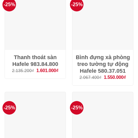
-25%
-25%
Thanh thoát sàn
Bình đựng xà phòng
Hafele 983.84.800
treo tường tự động
Hafele 580.37.051
Giá
1.601.000
₫
Giá
2.135.200
₫
gốc
hiện
Giá
1.550.000
₫
Giá
2.067.400
₫
là:
tại
gốc
hiện
2.135.200₫.
là:
là:
tại
1.601.000₫.
2.067.400₫.
là:
1.550
-25%
-25%