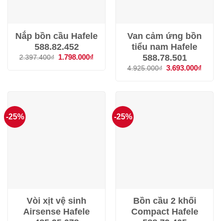
Nắp bồn cầu Hafele
Van cảm ứng bồn
588.82.452
tiểu nam Hafele
588.78.501
Giá
1.798.000
₫
Giá
2.397.400
₫
gốc
hiện
Giá
3.693.000
₫
Giá
4.925.000
₫
là:
tại
gốc
hiện
2.397.400₫.
là:
là:
tại
1.798.000₫.
4.925.000₫.
là:
3.693
-25%
-25%
Vòi xịt vệ sinh
Bồn cầu 2 khối
Airsense Hafele
Compact Hafele