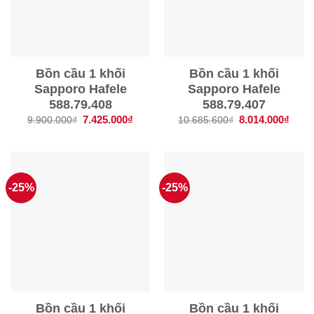
Bồn cầu 1 khối
Bồn cầu 1 khối
Sapporo Hafele
Sapporo Hafele
588.79.408
588.79.407
Giá
7.425.000
₫
Giá
Giá
8.014.000
₫
Giá
9.900.000
₫
10.685.600
₫
gốc
hiện
gốc
hiện
là:
tại
là:
tại
9.900.000₫.
là:
10.685.600₫.
là:
7.425.000₫.
8.014
-25%
-25%
Bồn cầu 1 khối
Bồn cầu 1 khối