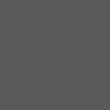
Tay Đẩy Hơi Cùi Chỏ
Thân Khóa
Thân khóa Hafele
Thiết Bị Thoát Hiểm
Phụ kiện cửa kính
Kẹp kính
Kẹp kính dưới
Kẹp kính trên
Khóa Cửa Kính
Tay Nắm Cửa Kính
Phụ kiện cửa nhôm
Bánh Xe Cửa Trượt
Chốt Khóa Cửa Nhôm
Điểm Khóa Cửa Nhôm
Phụ Kiện Hệ Nhôm XingFa
Ruột Khóa Cửa Nhôm
Tay Nắm Cửa Nhôm
Thân Khóa Cửa Nhôm
Thanh Hạn Vị Góc Mở
Phụ kiện cửa trượt
Cửa Trượt Cửa Đi
Cửa Trượt Kính
Cửa Trượt Tủ Gỗ