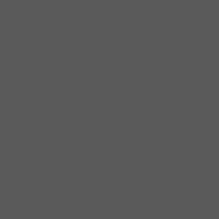
Nồi chiên không dầu
Phụ kiện tủ bếp
Bas đỡ kệ
Chân Tủ
Giá để đồ
Bộ rổ đựng dụng cụ vệ sinh
Rổ đựng chén bát
Rổ chén bát di động
Bộ đựng dao thớt, chai lọ
Bộ rổ xoong nồi
Bộ rổ đựng gia vị
Kệ Góc - Mâm Xoay
Kệ nâng hạ
Kệ treo
Khay Chia Hộc Tủ
Khóa Tủ Bếp
Nêm nhấn mở Hafele
Ốc Liên Kết
Phụ kiện chiếu sáng bếp
Phụ kiện treo kệ tủ
Tấm Lót Hộc Tủ
Tủ đồ khô
Tay nâng
Tay nâng Hafele