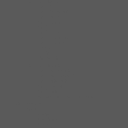
Bàn lề theo thiết kế
Bản lề âm
Bản lề âm ba chiều
Bản lề chữ A
Bản lề cửa lật
Bản lề lá
Bản lề lọt lòng
Bản lề trùm ngoài
Bản lề trùm nửa
Bas nối
Đế bản lề
Nắp che bản lề
Bàn lề theo tính năng
Bản lề cho cửa nặng
Bản lề cho góc khuất
Bản lề giảm chấn
Bản lề góc rộng
Bản lề nhấn
Phụ kiện bản lề cho cửa 1 cánh
Bản lề & ray trượt
Ray trượt
Ray âm
Ray bánh xe
Ray bi