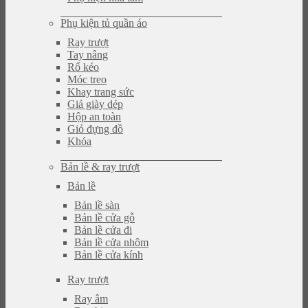
Phụ kiện tủ quần áo
Ray trượt
Tay nâng
Rổ kéo
Móc treo
Khay trang sức
Giá giày dép
Hộp an toàn
Giỏ đựng đồ
Khóa
Bản lề & ray trượt
Bản lề
Bản lề sàn
Bản lề cửa gỗ
Bản lề cửa đi
Bản lề cửa nhôm
Bản lề cửa kính
Ray trượt
Ray âm