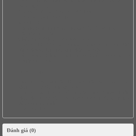
Điện áp đầu ra: Dành cho hệ thống đèn trong khoang tủ:
24 V DC/1,2 A
Công suất tiêu thụ ở chế độ nghỉ: 1 W
Tần số vô tuyến: 2,4 GHz
Mức độ bảo vệ: II
Lớp phủ hoàn thiện/màu: Phụ kiện lắp đặt: Mạ nikel
Nắp đậy màu Trắng
Chiều rộng cánh tủ: 1.200 mm = 2 bộ)
Góc mở: 107O (có thể giới hạn góc mở xuống còn 90O
bằng cách sử dụng phụ kiện chặn góc mở)
Điều chỉnh: Cánh tủ mặt trước: Chiều cao/cạnh/góc
nghiêng ±1,5 mm
Tính năng nổi bật
Chất liệu: Phụ kiện lắp đặt: Thép, nắp chụp: Nhựa, Bộ
khung vỏ cơ cấu: Hợp kim kẽm
Trọn bộ gồm: 1 bộ cơ cấu tay nâng điện E-drive, 1 nắp
chụp cho bộ cơ cấu, 1 bộ truyền động, 1 cáp kết nối, 2
điều khiển nút nhấn.
Đóng gói: 1 bộ
Đánh giá (0)