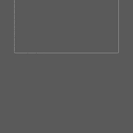
Bếp gas
Lò nướng
Lò vi sóng
Máy hút mùi
Máy rửa chén bát
Chậu rửa bát
Vòi rửa bát
Tủ lạnh
Tủ rượu
Máy giặt quần áo
Máy sấy quần áo
Khóa cửa thông minh
Phụ kiện khóa điện tử
Màn hình chuông cửa
Chuông cửa
Khóa điện tử Hafele
Két sắt
Bản lề
Bàn lề theo loại cửa
Bản lề cửa gỗ
Bản lề cửa kính
Bản lề cửa nhôm
Bản lề sàn
Bản lề tủ