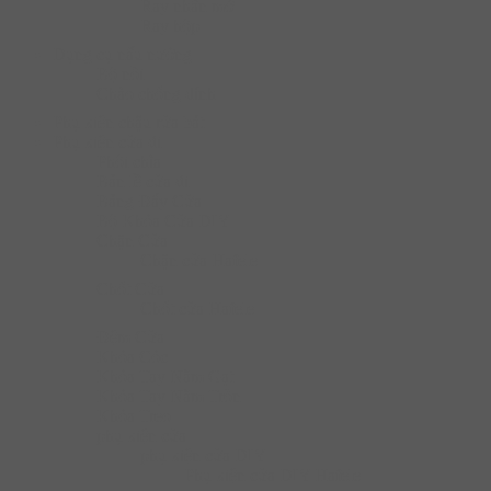
Ray nhấn mở
Ray hộp
Dụng cụ nấu nướng
Bộ nồi
Chào chống dính
Phụ kiện chậu rửa bát
Phụ kiện cửa đi
Phôi chìa
Bản lề cửa đi
Bảng Đẩy Cửa
Bộ Khóa Cửa DIY
Chặn Cửa
Chặn cửa Hafele
Chốt Cửa
Chốt cửa Hafele
Đệm Cửa
Khóa Cóc
Khóa Tay Nắm Gạt
Khóa Tay Nắm Tròn
Khóa Treo
phụ kiện cửa
phụ kiện cửa DIY
Phụ kiện cửa DIY Hafele