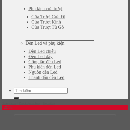
Phụ kiện cửa trượt
Cửa Trượt Cửa Đi
Cửa Trượt Kính
Cửa Trượt Tủ Gỗ
Đèn Led và phụ kiện
Đèn Led chiếu
Đèn Led dây
Công tắc đèn Led
Phụ kiện đèn Led
Nguồn đèn Led
Thanh dẫn đèn Led
Tìm
kiếm:
Trang chủ
/
Phụ kiện tủ bếp
/
Tay nâng
-25%