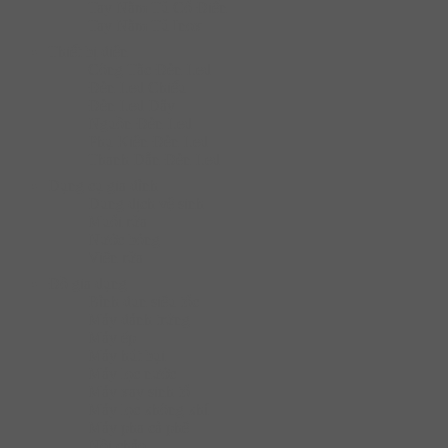
Tay Nắm Tủ Cố Điển
Tay Nắm Tủ Inox
Thiết bị điện
Công Tắc Đèn Led
Đèn Led Chiếu
Đèn Led Dây
Nguồn Đèn Led
Phụ Kiện Đèn Led
Thanh Dẫn Đèn Led
Dụng cụ gia đình
Dung dịch vệ sinh
Muối rửa
Nước bóng
Viên rửa
Đồ gia dụng
Bình đun siêu tốc
Máy đánh trứng
Máy ép
Máy hút bụi
Máy lọc nước
Máy xay sinh tố
Máy lọc không khí
Máy pha cà phê
Nồi chảo