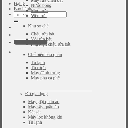
Máy rửa chén bát
Đại lý
Nước bóng
Bảo hành
Muối rửa
Tìm
Viên rửa
kiếm:
Khu sơ chế
Chậu rửa bát
Vòi rửa bát
0946.480.580
Phụ kiện chậu rửa bát
Chế biến bảo quản
Tủ lạnh
Tủ rượu
Máy đánh trứng
Máy pha cà phê
Đồ gia dụng
Máy giặt quần áo
Máy sấy quần áo
Két sắt
Máy lọc không khí
Tủ lạnh