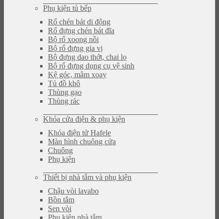
Phụ kiện tủ bếp
Rổ chén bát di động
Rổ đựng chén bát đĩa
Bộ rổ xoong nồi
Bộ rổ đựng gia vị
Bộ đựng dao thớt, chai lọ
Bộ rổ đựng dụng cụ vệ sinh
Kệ góc, mâm xoay
Tủ đồ khô
Thùng gạo
Thùng rác
Khóa cửa điện & phụ kiện
Khóa điện tử Hafele
Màn hình chuông cửa
Chuông
Phụ kiện
Thiết bị nhà tắm và phụ kiện
Chậu vòi lavabo
Bồn tắm
Sen vòi
Phụ kiện nhà tắm