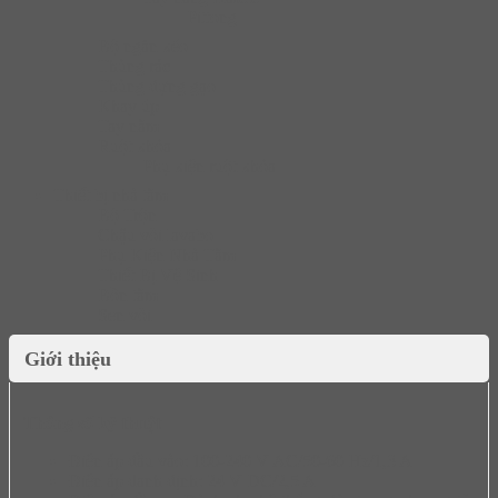
Pittong
Bộ ngăn kéo
Thùng rác
Thùng đựng gạo
Khay úp
Tay nắm
Ruột khóa
Phụ kiện ruột khóa
Thiết bị nhà tắm
Bộ Trộn
Chậu vòi lavabo
Phụ Kiện Nhà Tắm
Thiết Bị Vệ Sinh
Bồn tắm
Sen vòi
Giới thiệu
Thông số kỹ thuật
Điện áp đầu vào: 100-240 V AC/50-60 Hz/1,3 A
Điện áp danh định: 24 V DC/2,5 A