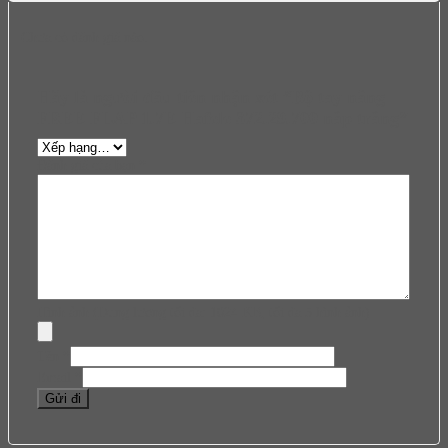
Chưa có đánh giá nào.
Hãy là người đầu tiên nhận xét “Bộ tay nâng
FREE FLAP 1.7E Hafele 372.29.700 nắp trắng”
Đánh giá của bạn
*
Hình ảnh (Dung lượng tối đa: 1024 KB, tối đa 5 hình ảnh)
Tên
*
Email
*