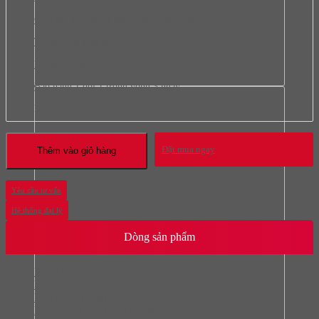
Cam kết xuất xứ & bảo hành chính hãng
Thanh toán linh hoạt
Hỗ trợ trả góp
Bảo hành 1 đổi 1 trong vòng 3 ngày
Mọi thắc mắc liên hệ hotline:
0966.418.365
Đặt mua ngay
Thêm vào giỏ hàng
Yêu cầu tư vấn
Hệ thống đại lý
Dòng sản phẩm
Phụ kiện cửa trượt
Bếp từ
Bếp hồng ngoại
Bếp từ kết hợp hồng ngoại