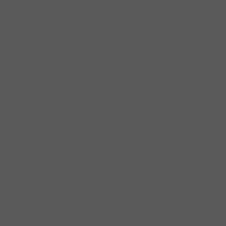
Phụ kiện phòng tắm kính
Kẹp Kính Nhà Tắm
Phụ KIện Liên Kết
Ron Cửa Phòng Tắm Kính
Tay Nắm Phòng Tắm Kính
Phụ kiện tủ quần áo
Bàn Ủi
Cửa Trượt Tủ Quần Áo
Hộp An Toàn
Kệ Để Giày Dép
Khay Đựng Trang Sức
Khóa Tủ Gỗ
Móc Treo Quần & Cà Vạt
Rổ Kéo Để Đồ
Tay Nâng Móc Áo
Túi Đựng Đồ Giặt
Tay nắm tủ & khung nhôm
Quả Nắm Tủ
Quả nắm tủ cổ điển
Tay Nắm Dạng Thanh Nhôm
Tay Nắm Nhôm
Tay Nắm Tủ Âm
Tay Nắm Tủ Cao Cấp