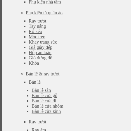
Phụ kiện nhà tắm
Phụ kiện tủ quần áo
Ray trượt
Tay nâng
Rổ kéo
Móc treo
Khay trang sức
Giá giày dép
Hộp an toàn
Giỏ đựng đồ
Khóa
Bản lề & ray trượt
Bản lề
Bản lề sàn
Bản lề cửa gỗ
Bản lề cửa đi
Bản lề cửa nhôm
Bản lề cửa kính
Ray trượt
Ray âm