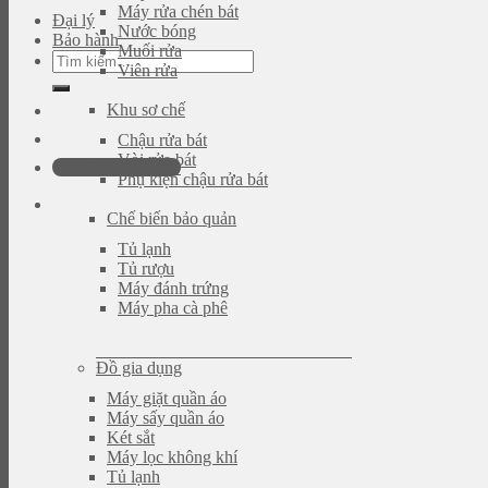
Máy rửa chén bát
Đại lý
Nước bóng
Bảo hành
Muối rửa
Tìm
Viên rửa
kiếm:
Khu sơ chế
Chậu rửa bát
Vòi rửa bát
0946.480.580
Phụ kiện chậu rửa bát
Chế biến bảo quản
Tủ lạnh
Tủ rượu
Máy đánh trứng
Máy pha cà phê
Đồ gia dụng
Máy giặt quần áo
Máy sấy quần áo
Két sắt
Máy lọc không khí
Tủ lạnh