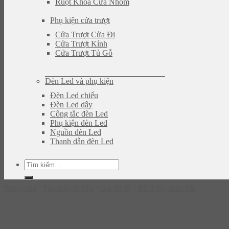
Ruột Khóa Cửa Nhôm
Phụ kiện cửa trượt
Cửa Trượt Cửa Đi
Cửa Trượt Kính
Cửa Trượt Tủ Gỗ
Đèn Led và phụ kiện
Đèn Led chiếu
Đèn Led dây
Công tắc đèn Led
Phụ kiện đèn Led
Nguồn đèn Led
Thanh dẫn đèn Led
Tìm
kiếm:
Trang chủ
/
Phụ kiện tủ bếp
/
Giá để đồ
/
Rổ đựng chén bát