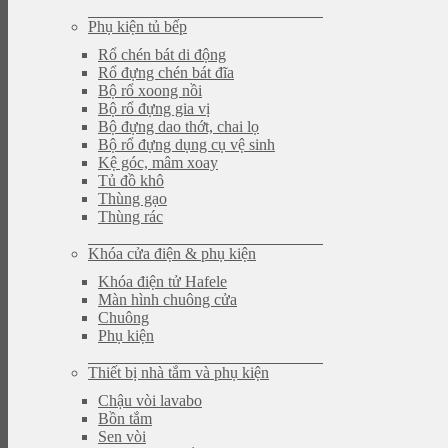
Phụ kiện tủ bếp
Rổ chén bát di động
Rổ đựng chén bát đĩa
Bộ rổ xoong nồi
Bộ rổ đựng gia vị
Bộ đựng dao thớt, chai lọ
Bộ rổ đựng dụng cụ vệ sinh
Kệ góc, mâm xoay
Tủ đồ khô
Thùng gạo
Thùng rác
Khóa cửa điện & phụ kiện
Khóa điện tử Hafele
Màn hình chuông cửa
Chuông
Phụ kiện
Thiết bị nhà tắm và phụ kiện
Chậu vòi lavabo
Bồn tắm
Sen vòi