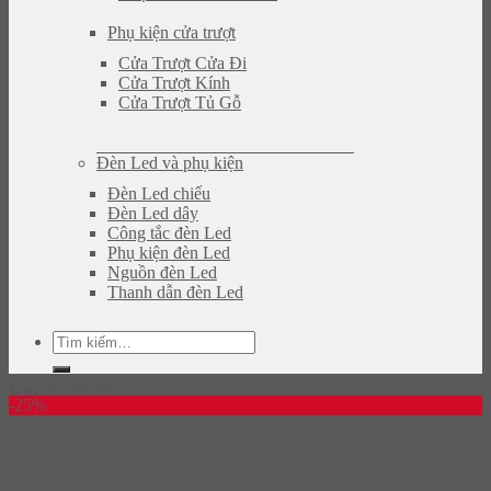
Phụ kiện cửa trượt
Cửa Trượt Cửa Đi
Cửa Trượt Kính
Cửa Trượt Tủ Gỗ
Đèn Led và phụ kiện
Đèn Led chiếu
Đèn Led dây
Công tắc đèn Led
Phụ kiện đèn Led
Nguồn đèn Led
Thanh dẫn đèn Led
Tìm
kiếm:
Trang chủ
/
S Hafele
-25%