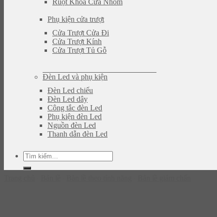
Ruột Khóa Cửa Nhôm
Phụ kiện cửa trượt
Cửa Trượt Cửa Đi
Cửa Trượt Kính
Cửa Trượt Tủ Gỗ
Đèn Led và phụ kiện
Đèn Led chiếu
Đèn Led dây
Công tắc đèn Led
Phụ kiện đèn Led
Nguồn đèn Led
Thanh dẫn đèn Led
Tìm
kiếm:
Trang chủ
/
Bản lề
/
Bàn lề theo tính năng
/
Bản lề giảm chấn