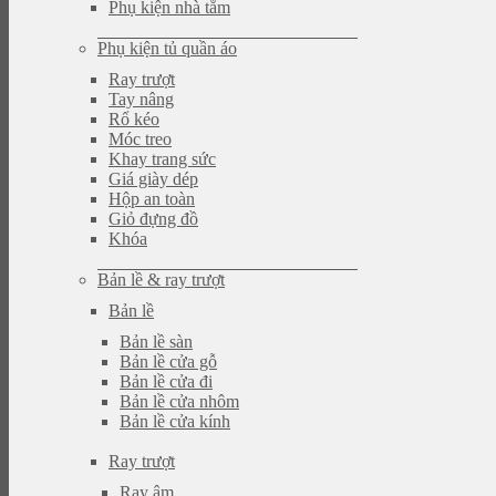
Phụ kiện nhà tắm
Phụ kiện tủ quần áo
Ray trượt
Tay nâng
Rổ kéo
Móc treo
Khay trang sức
Giá giày dép
Hộp an toàn
Giỏ đựng đồ
Khóa
Bản lề & ray trượt
Bản lề
Bản lề sàn
Bản lề cửa gỗ
Bản lề cửa đi
Bản lề cửa nhôm
Bản lề cửa kính
Ray trượt
Ray âm