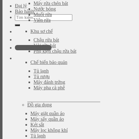
Máy rửa chén bát
Đại lý
Nước bóng
Bảo hành
Muối rửa
Tìm
Viên rửa
kiếm:
Khu sơ chế
Chậu rửa bát
Vòi rửa bát
0946.480.580
Phụ kiện chậu rửa bát
Chế biến bảo quản
Tủ lạnh
Tủ rượu
Máy đánh trứng
Máy pha cà phê
Đồ gia dụng
Máy giặt quần áo
Máy sấy quần áo
Két sắt
Máy lọc không khí
Tủ lạnh