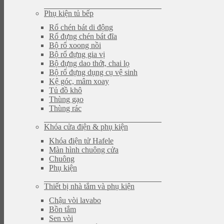
Phụ kiện tủ bếp
Rổ chén bát di động
Rổ đựng chén bát đĩa
Bộ rổ xoong nồi
Bộ rổ đựng gia vị
Bộ đựng dao thớt, chai lọ
Bộ rổ đựng dụng cụ vệ sinh
Kệ góc, mâm xoay
Tủ đồ khô
Thùng gạo
Thùng rác
Khóa cửa điện & phụ kiện
Khóa điện tử Hafele
Màn hình chuông cửa
Chuông
Phụ kiện
Thiết bị nhà tắm và phụ kiện
Chậu vòi lavabo
Bồn tắm
Sen vòi