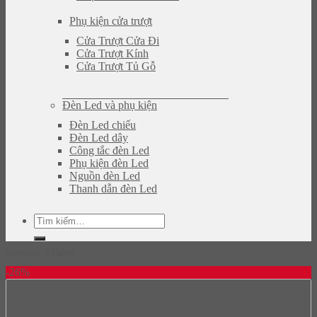
Phụ kiện cửa trượt
Cửa Trượt Cửa Đi
Cửa Trượt Kính
Cửa Trượt Tủ Gỗ
Đèn Led và phụ kiện
Đèn Led chiếu
Đèn Led dây
Công tắc đèn Led
Phụ kiện đèn Led
Nguồn đèn Led
Thanh dẫn đèn Led
Tìm
kiếm:
Trang chủ
/
S Hafele
-26%