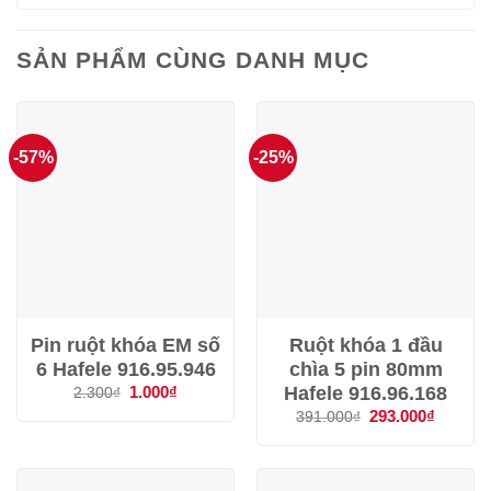
SẢN PHẨM CÙNG DANH MỤC
-57%
-25%
Pin ruột khóa EM số
Ruột khóa 1 đầu
6 Hafele 916.95.946
chìa 5 pin 80mm
Hafele 916.96.168
Giá
1.000
₫
Giá
2.300
₫
gốc
hiện
Giá
293.000
₫
Giá
391.000
₫
là:
tại
gốc
hiện
2.300₫.
là:
là:
tại
1.000₫.
391.000₫.
là:
293.000