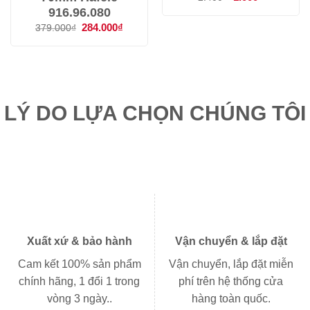
gốc
hiện
916.96.080
là:
tại
2.400₫.
là:
Giá
284.000
₫
Giá
379.000
₫
1.000₫.
gốc
hiện
là:
tại
379.000₫.
là:
284.000₫.
LÝ DO LỰA CHỌN CHÚNG TÔI
Xuất xứ & bảo hành
Vận chuyển & lắp đặt
Cam kết 100% sản phẩm
Vận chuyển, lắp đặt miễn
chính hãng, 1 đổi 1 trong
phí trên hệ thống cửa
vòng 3 ngày..
hàng toàn quốc.