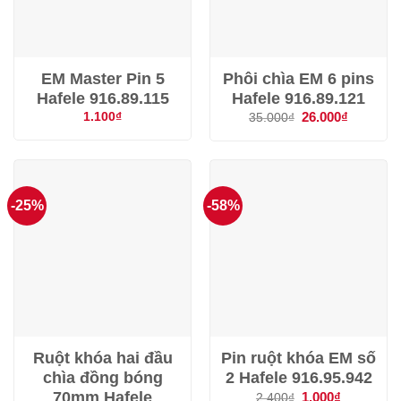
EM Master Pin 5
Phôi chìa EM 6 pins
Hafele 916.89.115
Hafele 916.89.121
Giá
26.000
₫
Giá
1.100
₫
35.000
₫
gốc
hiện
là:
tại
35.000₫.
là:
26.000₫.
-25%
-58%
Ruột khóa hai đầu
Pin ruột khóa EM số
chìa đồng bóng
2 Hafele 916.95.942
70mm Hafele
Giá
1.000
₫
Giá
2.400
₫