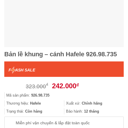
Bản lề khung – cánh Hafele 926.98.735
F
ASH SALE
Giá
Giá
242.000
₫
₫
323.000
gốc
hiện
Mã sản phẩm:
926.98.735
là:
tại
323.000₫.
là:
Thương hiệu:
Hafele
Xuất xứ:
Chính hãng
242.000₫.
Trạng thái:
Còn hàng
Bảo hành:
12 tháng
Miễn phí vận chuyển & lắp đặt toàn quốc