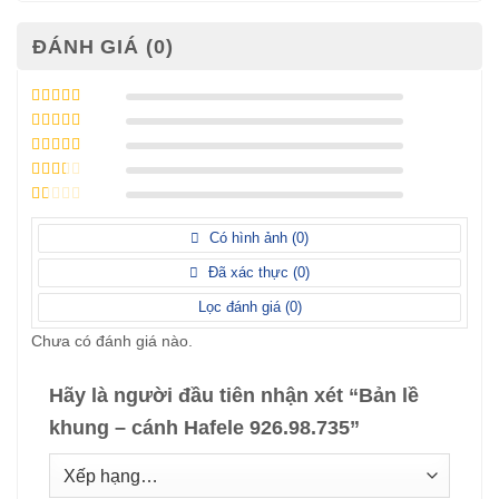
ĐÁNH GIÁ (0)
Được xếp
hạng
5
5 sao
Được xếp
hạng
4
5
Được
sao
xếp
Được
hạng
3
xếp
5 sao
Được
hạng
xếp
Có hình ảnh (
0
)
2
5
hạng
sao
1
Đã xác thực (
0
)
5
sao
Lọc đánh giá (
0
)
Chưa có đánh giá nào.
Hãy là người đầu tiên nhận xét “Bản lề
khung – cánh Hafele 926.98.735”