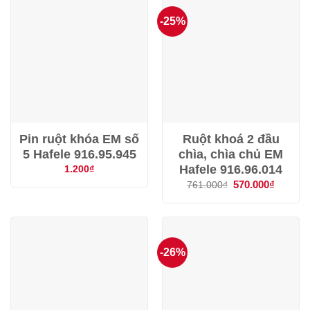
-25%
Pin ruột khóa EM số
Ruột khoá 2 đầu
5 Hafele 916.95.945
chìa, chìa chủ EM
Hafele 916.96.014
1.200
₫
Giá
570.000
₫
Giá
761.000
₫
gốc
hiện
là:
tại
761.000₫.
là:
570.000
-26%