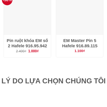
Pin ruột khóa EM số
EM Master Pin 5
2 Hafele 916.95.942
Hafele 916.89.115
Giá
1.000
₫
Giá
1.100
₫
2.400
₫
gốc
hiện
là:
tại
2.400₫.
là:
1.000₫.
LÝ DO LỰA CHỌN CHÚNG TÔI