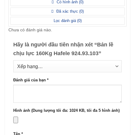
xếp
Có hình ảnh (
0
)
2
5
hạng
sao
1
Đã xác thực (
0
)
5
sao
Lọc đánh giá (
0
)
Chưa có đánh giá nào.
Hãy là người đầu tiên nhận xét “Bản lề
chịu lực 160Kg Hafele 924.93.103”
Đánh giá của bạn
*
Hình ảnh (Dung lượng tối đa: 1024 KB, tối đa 5 hình ảnh)
Tên
*