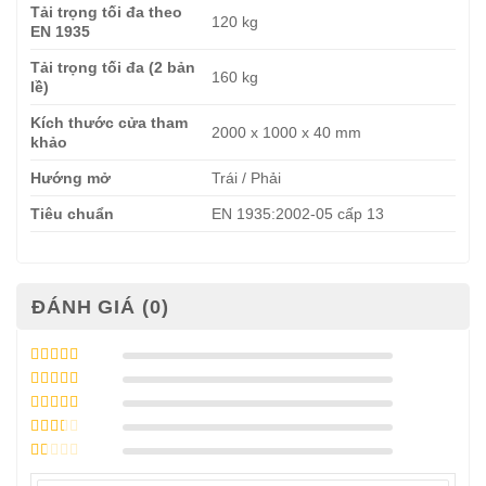
Tải trọng tối đa theo
120 kg
EN 1935
Tải trọng tối đa (2 bản
160 kg
lề)
Kích thước cửa tham
2000 x 1000 x 40 mm
khảo
Hướng mở
Trái / Phải
Tiêu chuẩn
EN 1935:2002-05 cấp 13
ĐÁNH GIÁ (0)
Được xếp
hạng
5
5 sao
Được xếp
hạng
4
5
Được
sao
xếp
Được
hạng
3
xếp
5 sao
Được
hạng