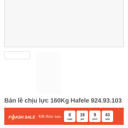
Bản lề chịu lực 160Kg Hafele 924.93.103
0
19
9
43
Kết thúc sau
F
ASH SALE
ngày
giờ
phút
giây