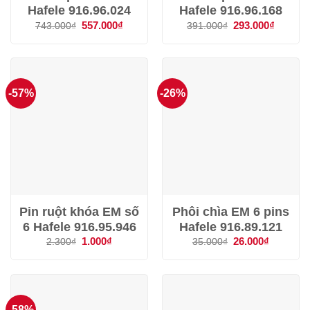
Hafele 916.96.024
Hafele 916.96.168
Giá
557.000
₫
Giá
Giá
293.000
₫
Giá
743.000
₫
391.000
₫
gốc
hiện
gốc
hiện
là:
tại
là:
tại
743.000₫.
là:
391.000₫.
là:
557.000₫.
293.000
-57%
-26%
Pin ruột khóa EM số
Phôi chìa EM 6 pins
6 Hafele 916.95.946
Hafele 916.89.121
Giá
1.000
₫
Giá
Giá
26.000
₫
Giá
2.300
₫
35.000
₫
gốc
hiện
gốc
hiện
là:
tại
là:
tại
2.300₫.
là:
35.000₫.
là:
1.000₫.
26.000₫.
-58%