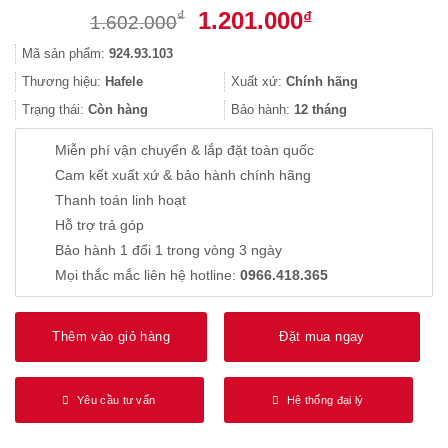
Giá
Giá
1.201.000
₫
₫
1.602.000
gốc
hiện
Mã sản phẩm:
924.93.103
là:
tại
1.602.000₫.
là:
Thương hiệu:
Hafele
Xuất xứ:
Chính hãng
1.201.000₫.
Trạng thái:
Còn hàng
Bảo hành:
12 tháng
Miễn phí vận chuyển & lắp đặt toàn quốc
Cam kết xuất xứ & bảo hành chính hãng
Thanh toán linh hoạt
Hỗ trợ trả góp
Bảo hành 1 đổi 1 trong vòng 3 ngày
Mọi thắc mắc liên hệ hotline:
0966.418.365
Thêm vào giỏ hàng
Đặt mua ngay
Yêu cầu tư vấn
Hệ thống đại lý