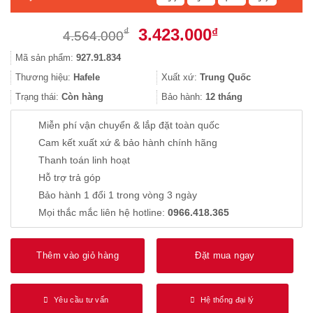
Giá
Giá
3.423.000
₫
₫
4.564.000
gốc
hiện
Mã sản phẩm:
927.91.834
là:
tại
4.564.000₫.
là:
Thương hiệu:
Hafele
Xuất xứ:
Trung Quốc
3.423.000₫.
Trạng thái:
Còn hàng
Bảo hành:
12 tháng
Miễn phí vận chuyển & lắp đặt toàn quốc
Cam kết xuất xứ & bảo hành chính hãng
Thanh toán linh hoạt
Hỗ trợ trả góp
Bảo hành 1 đổi 1 trong vòng 3 ngày
Mọi thắc mắc liên hệ hotline:
0966.418.365
Thêm vào giỏ hàng
Đặt mua ngay
Yêu cầu tư vấn
Hệ thống đại lý