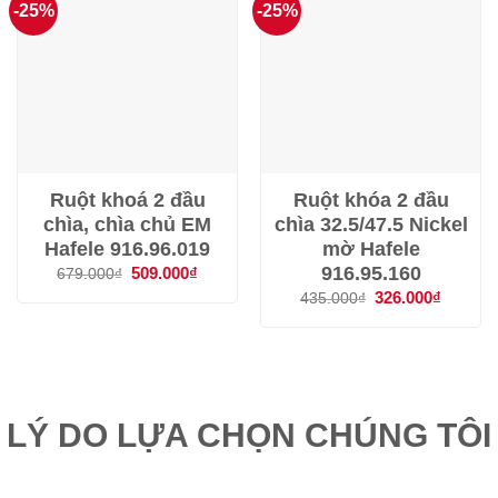
-25%
-25%
Ruột khoá 2 đầu
Ruột khóa 2 đầu
chìa, chìa chủ EM
chìa 32.5/47.5 Nickel
Hafele 916.96.019
mờ Hafele
916.95.160
Giá
509.000
₫
Giá
679.000
₫
gốc
hiện
Giá
326.000
₫
Giá
435.000
₫
là:
tại
gốc
hiện
679.000₫.
là:
là:
tại
509.000₫.
435.000₫.
là:
326.000
LÝ DO LỰA CHỌN CHÚNG TÔI