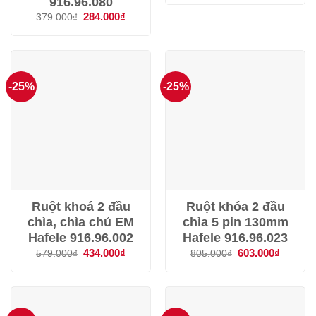
916.96.080
là:
tại
2.400₫.
là:
Giá
284.000
₫
Giá
379.000
₫
1.000₫.
gốc
hiện
là:
tại
379.000₫.
là:
284.000₫.
-25%
-25%
Ruột khoá 2 đầu
Ruột khóa 2 đầu
chìa, chìa chủ EM
chìa 5 pin 130mm
Hafele 916.96.002
Hafele 916.96.023
Giá
434.000
₫
Giá
Giá
603.000
₫
Giá
579.000
₫
805.000
₫
gốc
hiện
gốc
hiện
là:
tại
là:
tại
579.000₫.
là:
805.000₫.
là:
434.000₫.
603.000