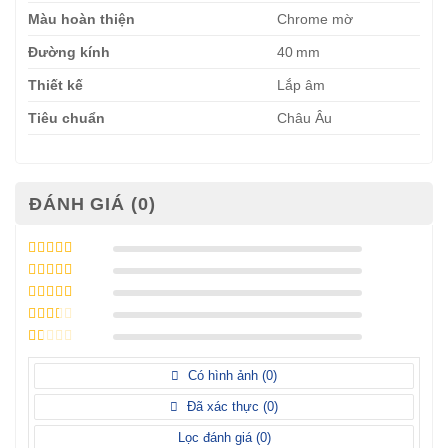
Màu hoàn thiện
Chrome mờ
Đường kính
40 mm
Thiết kế
Lắp âm
Tiêu chuẩn
Châu Âu
ĐÁNH GIÁ (0)
Được xếp
hạng
5
5 sao
Được xếp
hạng
4
5
Được
sao
xếp
Được
hạng
3
xếp
5 sao
Được
hạng
xếp
Có hình ảnh (
0
)
2
5
hạng
sao
1
Đã xác thực (
0
)
5
sao
Lọc đánh giá (
0
)