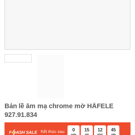
Bản lề âm mạ chrome mờ HÄFELE
927.91.834
0
15
12
44
Kết thúc sau
F
ASH SALE
ngày
giờ
phút
giây