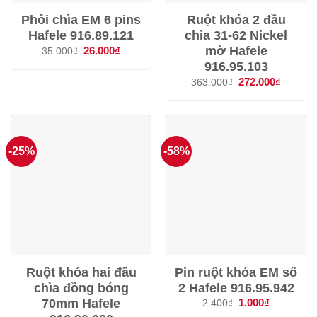
Phôi chìa EM 6 pins
Ruột khóa 2 đầu
Hafele 916.89.121
chìa 31-62 Nickel
mờ Hafele
Giá
26.000
₫
Giá
35.000
₫
gốc
hiện
916.95.103
là:
tại
35.000₫.
là:
Giá
272.000
₫
Giá
363.000
₫
26.000₫.
gốc
hiện
là:
tại
363.000₫.
là:
272.000
-25%
-58%
Ruột khóa hai đầu
Pin ruột khóa EM số
chìa đồng bóng
2 Hafele 916.95.942
70mm Hafele
Giá
1.000
₫
Giá
2.400
₫
gốc
hiện